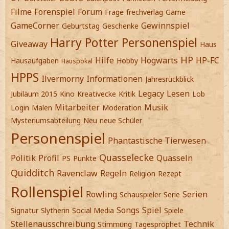
Filme
Forenspiel
Forum
Frage
frechverlag
Game
GameCorner
Gewinnspiel
Geburtstag
Geschenke
Harry Potter Personenspiel
Giveaway
Haus
HP
Hilfe
Hogwarts
HP-FC
Hausaufgaben
Hobby
Hauspokal
HPPS
Ilvermorny
Informationen
Jahresrückblick
Legacy
Lesen
Jubiläum 2015
Kino
Kreativecke
Kritik
Lob
Mitarbeiter
Musik
Login
Malen
Moderation
Mysteriumsabteilung
Neu
neue Schüler
Personenspiel
Phantastische Tierwesen
Quasselecke
Politik
Profil
Quasseln
PS
Punkte
Quidditch
Ravenclaw
Regeln
Religion
Rezept
Rollenspiel
Rowling
Serien
Schauspieler
Serie
Songs
Spiel
Signatur
Slytherin
Social Media
Spiele
Stellenausschreibung
Technik
Stimmung
Tagesprophet