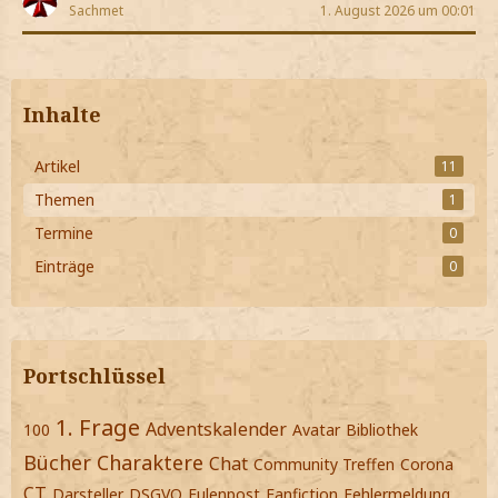
Sachmet
1. August 2026 um 00:01
Inhalte
Artikel
11
Themen
1
Termine
0
Einträge
0
Portschlüssel
1. Frage
Adventskalender
100
Avatar
Bibliothek
Bücher
Charaktere
Chat
Community Treffen
Corona
CT
Darsteller
DSGVO
Eulenpost
Fanfiction
Fehlermeldung