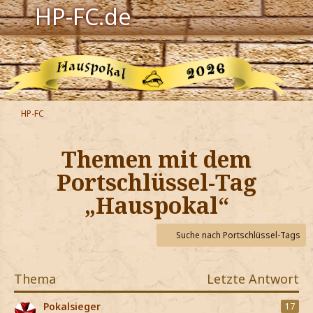
HP-FC.de
Navigation
Harry Potter
Der HP-FC
HP-FC
Hogwarts
Themen mit dem
Zauberwelt
Portschlüssel-Tag
„Hauspokal“
Willkommen
Suche nach Portschlüssel-Tags
Jetzt Fanclub-Mitglied werden!
Thema
Letzte Antwort
Pokalsieger
17