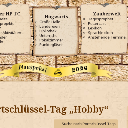
er HP-FC
Zauberwelt
Hogwarts
seite
Tagesprophet
Große Halle
projekte
Pottercast
Ländereien
m
Lexikon
Bibliothek
e Aktivitäten
Sprachlexikon
Unterricht
nder
Anstehende Termine
Pokalzimmer
ln
Punktegläser
tschlüssel-Tag „Hobby“
Suche nach Portschlüssel-Tags