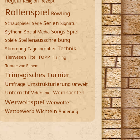
Regeln
Religion
Rezept
Rollenspiel
Rowling
Serien
Schauspieler
Serie
Signatur
Songs
Spiel
Slytherin
Social Media
Stellenausschreibung
Spiele
Technik
Stimmung
Tagesprophet
Tierwesen
Titel
TOPP
Training
Tribute von Panem
Trimagisches Turnier
Umfrage
Umstrukturierung
Umwelt
Unterricht
Weihnachten
Videospiel
Werwolfspiel
Werwölfe
Wettbewerb
Wichteln
Änderung