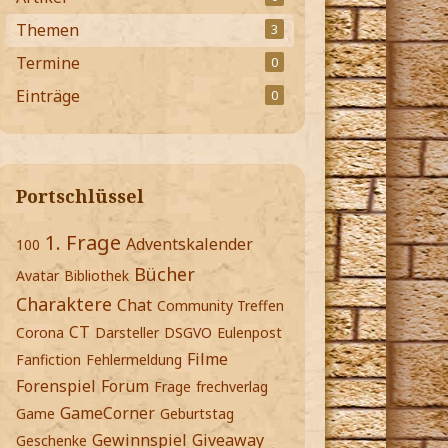
Themen
3
Termine
0
Einträge
0
Portschlüssel
1. Frage
Adventskalender
100
Bücher
Avatar
Bibliothek
Charaktere
Chat
Community Treffen
CT
Corona
Darsteller
DSGVO
Eulenpost
Filme
Fanfiction
Fehlermeldung
Forenspiel
Forum
Frage
frechverlag
GameCorner
Game
Geburtstag
Gewinnspiel
Giveaway
Geschenke