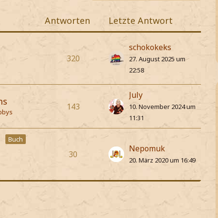
Antworten
Letzte Antwort
schokokeks
320
27. August 2025 um
22:58
July
ms
143
10. November 2024 um
obbys
11:31
Buch
Nepomuk
30
20. März 2020 um 16:49