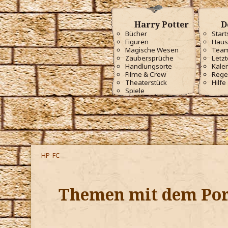
Harry Potter
D
Bücher
Start
Figuren
Haus
Magische Wesen
Tea
Zaubersprüche
Letzt
Handlungsorte
Kale
Filme & Crew
Rege
Theaterstück
Hilfe
Spiele
HP-FC
Themen mit dem Por