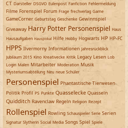
CT
Darsteller
DSGVO
Eulenpost
Fanfiction
Fehlermeldung
Filme
Forenspiel
Forum
Frage
frechverlag
Game
GameCorner
Gewinnspiel
Geburtstag
Geschenke
Harry Potter Personenspiel
Giveaway
Haus
HP
Hilfe
Hogwarts
HP-FC
Hausaufgaben
Hobby
Hauspokal
HPPS
Ilvermorny
Informationen
Jahresrückblick
Legacy
Lesen
Jubiläum 2015
Kino
Kreativecke
Kritik
Lob
Mitarbeiter
Musik
Login
Malen
Moderation
Mysteriumsabteilung
Neu
neue Schüler
Personenspiel
Phantastische Tierwesen
Quasselecke
Politik
Profil
Quasseln
PS
Punkte
Quidditch
Ravenclaw
Regeln
Religion
Rezept
Rollenspiel
Rowling
Serien
Schauspieler
Serie
Songs
Spiel
Signatur
Slytherin
Social Media
Spiele