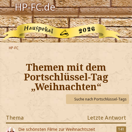
HP-FC.de
Navigation
Harry Potter
Der HP-FC
HP-FC
Hogwarts
Themen mit dem
Zauberwelt
Portschlüssel-Tag
„Weihnachten“
Willkommen
Suche nach Portschlüssel-Tags
Jetzt Fanclub-Mitglied werden!
Thema
Letzte Antwort
Die schönsten Filme zur Weihnachtszeit
141