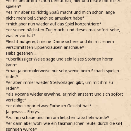
*er es bestimmt schon bereut hat, hier und heute mit mir zu
spielen*
*es mir aber so richtig Spaß macht und mich schon lange
nicht mehr bei Schach so amüsiert habe*
*mich aber nun wieder auf das Spiel konzentriere*
*er seinen nächsten Zug macht und dieses mal sofort sehe,
was er vor hat*
*leicht aufgeregt meine Dame sichere und ihn mit einem
verschmitzten Lippenkräuseln anschaue*
Habs gesehen....
*überflüssiger Weise sage und sein leises Stöhnen hören
kann*
*man ja normalerweise nur sehr wenig beim Schach spielen
redet*
*er aber immer wieder Steilvorlagen gibt, um mit ihm zu
reden*
*als Roxane wieder erwähne, er mich anstarrt und sich sofort
verteidigt*
*er dabei sogar etwas Farbe im Gesicht hat*
Ja gewiss... Emrys...
*zu ihm schaue und ihm am liebsten tätscheln würde*
*er dann aber wohl wie ein tasmanischer Teufel durch die GH
springen würde*