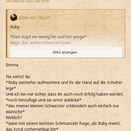
24. Februar 2025 um 19:41
*Solange sie nicht die gleiche Schiene wie Mulciber fährt
und mit
Schätzchen
oder ähnlichem anfängt*
*Meine Figuren ebenfalls in Position bringe und sie
Zitat von Ella271
zufrieden anlächel*
Ruby
Auf eine schöne Partie
*Meine, ehe die Hände falte und auf ihren ersten Zug
*Den Kopf ein wenig hin und her wiege*
warte*
Naja, das waren schon ein paar...
*Den Bauern zu setzen ein klassischer Zug ist, den schon
*In Gedanken die Anwärter für den Sucher durchgehe*
oft gesehen habe*
Alles anzeigen
*Mich zumindest gegen die alle durchsetzen konnte*
*Ebenfalls mit einem Bauern kontere, der einen meiner
*Das aber genausogut auch Glück gewesen sein kann*
Läufer befreit*
Emma
*Ein wenig schmuzeln muss, als Emma tatsächlich vor der
Erkältung warnt*
*ZS*
Na siehst du.
Du bist so vorhersehbar
*Ruby weiterhin aufmuntere und ihr die Hand auf die Schulter
*Sie aufziehe und sich meine Laune tatsächlich wieder
lege*
etwas hebt*
Und ich bin mir sicher, dass ihr auch noch Erfolg haben werdet.
*Meine Augen dann auch groß werden, als sie auch noch
*noch hinzufüge und sie ernst anblicke*
extra Sahne zum Kakao hinzufügt*
*das meiner kleinen Schwester schliesslich auch einfach nur
Du bist die beste!
wünsche*
*Sie direkt wieder in eine kurze Umarmung ziehe*
Wirklich?
*Mich gemeinsam mit ihr direkt auf den Weg ins WH
*dann mit einem leichten Schmunzeln frage, als Ruby meint,
mache*
das total vorhersehbar bin*
*Mir inzwischen auch etwas kalt wird durch den Regen*