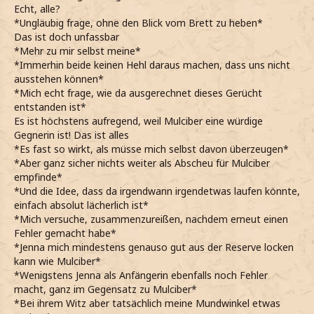
Echt, alle?
*Ungläubig frage, ohne den Blick vom Brett zu heben*
Das ist doch unfassbar
*Mehr zu mir selbst meine*
*Immerhin beide keinen Hehl daraus machen, dass uns nicht
ausstehen können*
*Mich echt frage, wie da ausgerechnet dieses Gerücht
entstanden ist*
Es ist höchstens aufregend, weil Mulciber eine würdige
Gegnerin ist! Das ist alles
*Es fast so wirkt, als müsse mich selbst davon überzeugen*
*Aber ganz sicher nichts weiter als Abscheu für Mulciber
empfinde*
*Und die Idee, dass da irgendwann irgendetwas laufen könnte,
einfach absolut lächerlich ist*
*Mich versuche, zusammenzureißen, nachdem erneut einen
Fehler gemacht habe*
*Jenna mich mindestens genauso gut aus der Reserve locken
kann wie Mulciber*
*Wenigstens Jenna als Anfängerin ebenfalls noch Fehler
macht, ganz im Gegensatz zu Mulciber*
*Bei ihrem Witz aber tatsächlich meine Mundwinkel etwas