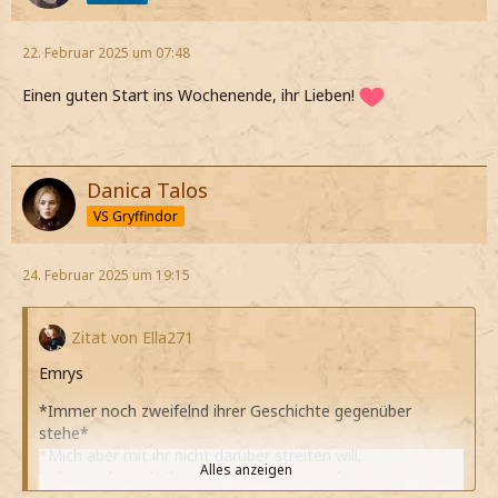
22. Februar 2025 um 07:48
Einen guten Start ins Wochenende, ihr Lieben!
Danica Talos
VS Gryffindor
24. Februar 2025 um 19:15
Zitat von Ella271
Emrys
*Immer noch zweifelnd ihrer Geschichte gegenüber
stehe*
*Mich aber mit ihr nicht darüber streiten will,
Alles anzeigen
insbesondere, da ihre Brüder nicht kenne*