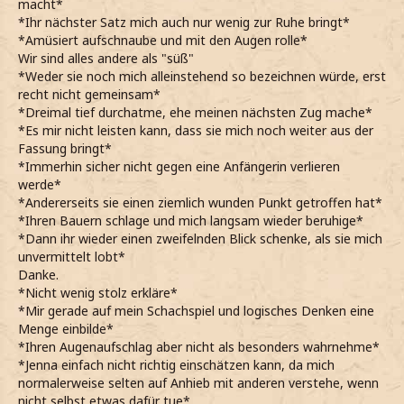
macht*
*Ihr nächster Satz mich auch nur wenig zur Ruhe bringt*
*Amüsiert aufschnaube und mit den Augen rolle*
Wir sind alles andere als "süß"
*Weder sie noch mich alleinstehend so bezeichnen würde, erst
recht nicht gemeinsam*
*Dreimal tief durchatme, ehe meinen nächsten Zug mache*
*Es mir nicht leisten kann, dass sie mich noch weiter aus der
Fassung bringt*
*Immerhin sicher nicht gegen eine Anfängerin verlieren
werde*
*Andererseits sie einen ziemlich wunden Punkt getroffen hat*
*Ihren Bauern schlage und mich langsam wieder beruhige*
*Dann ihr wieder einen zweifelnden Blick schenke, als sie mich
unvermittelt lobt*
Danke.
*Nicht wenig stolz erkläre*
*Mir gerade auf mein Schachspiel und logisches Denken eine
Menge einbilde*
*Ihren Augenaufschlag aber nicht als besonders wahrnehme*
*Jenna einfach nicht richtig einschätzen kann, da mich
normalerweise selten auf Anhieb mit anderen verstehe, wenn
nicht selbst etwas dafür tue*