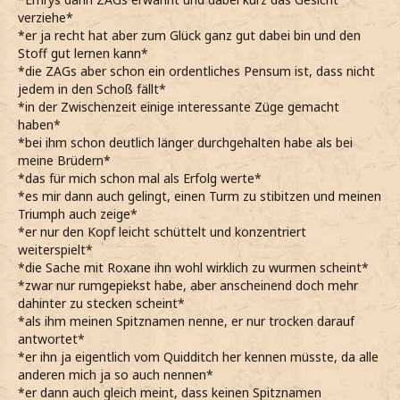
verziehe*
*er ja recht hat aber zum Glück ganz gut dabei bin und den
Stoff gut lernen kann*
*die ZAGs aber schon ein ordentliches Pensum ist, dass nicht
jedem in den Schoß fällt*
*in der Zwischenzeit einige interessante Züge gemacht
haben*
*bei ihm schon deutlich länger durchgehalten habe als bei
meine Brüdern*
*das für mich schon mal als Erfolg werte*
*es mir dann auch gelingt, einen Turm zu stibitzen und meinen
Triumph auch zeige*
*er nur den Kopf leicht schüttelt und konzentriert
weiterspielt*
*die Sache mit Roxane ihn wohl wirklich zu wurmen scheint*
*zwar nur rumgepiekst habe, aber anscheinend doch mehr
dahinter zu stecken scheint*
*als ihm meinen Spitznamen nenne, er nur trocken darauf
antwortet*
*er ihn ja eigentlich vom Quidditch her kennen müsste, da alle
anderen mich ja so auch nennen*
*er dann auch gleich meint, dass keinen Spitznamen