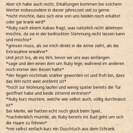
Aber ich habe auch recht, Erkältungen kommen bei solchem
*Warte, bis sie die Tür zu ihrer Wohnung aufgeschlossen
Wetter insbesondere in dieser Jahreszeit viel zu gerne.
hat und mit verschränkten Armen eintrete*
*nicht möchte, dass sich eine von uns beiden noch erkältet
*Inzwischen richtig zu zittern begonnen habe*
oder gar krank wird*
*Noch kurz nicke, ehe direkt ins Bad verschwinde*
*Ruby nach einem Kakao fragt, was natürlich nicht ablehnen
*Mich aus den nassen Klamotten schäle und den Föhn in
möchte, da sie in der bedrückten Stimmung nicht lassen kann
ihren Schränken suche*
und möchte*
*Dann auch schon mit dem Föhnen beginne und Emma
*grinsen muss, als sie mich direkt in die Arme zieht, als die
mir kurz trockene Sachen herein reicht*
Extrasahne erwähne*
*Die warme Luft des Föhns nach der Kälte draußen sehr
Und jetzt los, ab ins WH, bevor wir uns was einfangen.
genieße und erst einige Zeit später in trockenen, deutlich
*sage und den einen Arm um Ruby lege, während im anderen
zu großen Sachen wieder ins Wohnzimmer trete*
noch immer den Besen halte*
*Emma inzwischen zwei Tassen heiße Schokolade
*der Regen nochmals stärker geworden ist und froh bin, dass
vorbereitet und auf den Couchtisch gestellt hat*
das WH nicht weit entfernt ist*
*Schnell zu ihr auf die Couch plumpse, ehe meinen Kopf
*hoch zur Wohnung laufen und wenig später bereits die Tür
an ihre Schulter anlehne*
geöffnet habe und beide zitternd eintreten*
*Erschöpft erst einmal tief durchatme und merke, wie die
*Ruby kurz mustere, welche wie selbst auch, völlig durchnässt
Anspannung von mir abfällt*
ist*
Bei Merlin, wir hatten echt noch glück beim Spiel...
*nachdenklich murmle, als Ruby bereits ins Bad geht um sich
die Haare zu föhnen*
*mir selbst einfach kurz ein Duschtuch aus dem Schrank