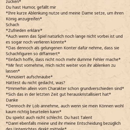
zucken*
Du hast Humor, gefällt mir
*Ihre kurze Ablenkung nutze und meine Dame setze, um ihren
König anzugreifen*
Schach
*Zufrieden erkläre*
*Auch wenn das Spiel natürlich noch lange nicht vorbei ist und
es sogar noch verlieren könnte*
*Das dennoch als gelungenen Konter dafür nehme, dass sie
Schachfiguren so diffamiert*
*Einfach hoffe, dass nicht noch mehr dumme Fehler mache*
*Mir fest vornehme, mich nicht weiter von ihr ablenken zu
lassen*
*Amüsiert aufschnaube*
Hättest du nicht gedacht, was?
*Immerhin allein vom Charakter schon grundverschieden sind*
*Sich das in der letzten Zeit gut herauskristallisiert hat*
Danke
*Dennoch ihr Lob annehme, auch wenn sie mein Können wohl
kaum richtig beurteilen kann*
Du spielst auch nicht schlecht. Du hast Talent
*Dann ebenfalls meine und ihr meine Entscheidung bezüglich
des Unterrichtes direkt mitteile*