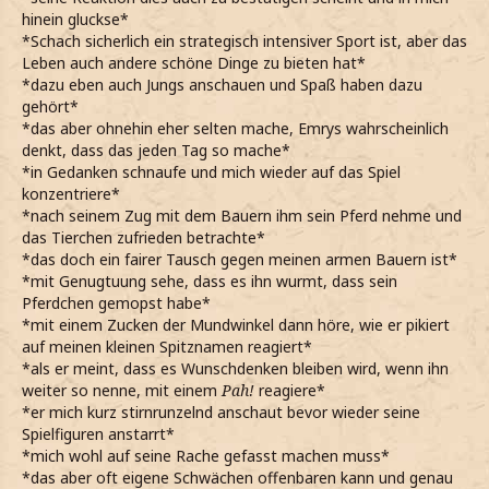
hinein gluckse*
*Schach sicherlich ein strategisch intensiver Sport ist, aber das
Leben auch andere schöne Dinge zu bieten hat*
*dazu eben auch Jungs anschauen und Spaß haben dazu
gehört*
*das aber ohnehin eher selten mache, Emrys wahrscheinlich
denkt, dass das jeden Tag so mache*
*in Gedanken schnaufe und mich wieder auf das Spiel
konzentriere*
*nach seinem Zug mit dem Bauern ihm sein Pferd nehme und
das Tierchen zufrieden betrachte*
*das doch ein fairer Tausch gegen meinen armen Bauern ist*
*mit Genugtuung sehe, dass es ihn wurmt, dass sein
Pferdchen gemopst habe*
*mit einem Zucken der Mundwinkel dann höre, wie er pikiert
auf meinen kleinen Spitznamen reagiert*
*als er meint, dass es Wunschdenken bleiben wird, wenn ihn
weiter so nenne, mit einem
Pah!
reagiere*
*er mich kurz stirnrunzelnd anschaut bevor wieder seine
Spielfiguren anstarrt*
*mich wohl auf seine Rache gefasst machen muss*
*das aber oft eigene Schwächen offenbaren kann und genau