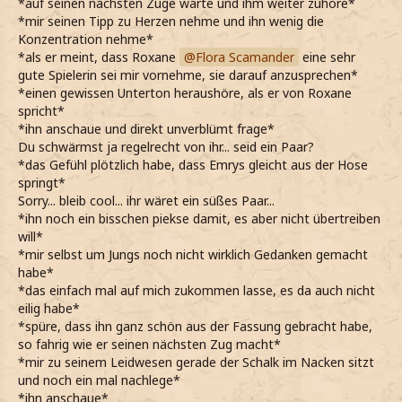
*auf seinen nächsten Zuge warte und ihm weiter zuhöre*
haben willst - lass dich nicht aus der Ruhe bringen
*mir seinen Tipp zu Herzen nehme und ihn wenig die
*Ihr erkläre*
Konzentration nehme*
Das sofortige Setzen, das Fingertrommeln,... deine Brüder
*als er meint, dass Roxane
Flora Scamander
eine sehr
wollen dich unter Druck setzen, damit du schneller einen
gute Spielerin sei mir vornehme, sie darauf anzusprechen*
Fehler machst
*einen gewissen Unterton heraushöre, als er von Roxane
*Das gut von den Spielen mit Mulciber kenne*
spricht*
*Selbst manchmal solche Taktiken anwende, auch wenn
*ihn anschaue und direkt unverblümt frage*
sie bei ihr kaum Erfolg haben*
Du schwärmst ja regelrecht von ihr... seid ein Paar?
*Mulciber dafür viel zu gewieft ist*
*das Gefühl plötzlich habe, dass Emrys gleicht aus der Hose
*Jenna zu allem Überfluss genau diese Person auch noch
springt*
erwähnt*
Sorry... bleib cool... ihr wäret ein süßes Paar...
*Nicht anders kann, als zu nicken*
*ihn noch ein bisschen piekse damit, es aber nicht übertreiben
Sie ist eine der besten Spielerinnen, gegen die ich gespielt
will*
habe
*mir selbst um Jungs noch nicht wirklich Gedanken gemacht
*Ehrlich erkläre*
habe*
*Mulciber tatsächlich sehr gut spielt, wenngleich nicht viel
*das einfach mal auf mich zukommen lasse, es da auch nicht
besser als ich*
eilig habe*
*Und Jenna sicher nicht erzählen werde, dass sie mich
*spüre, dass ihn ganz schön aus der Fassung gebracht habe,
öfters geschlagen hat*
so fahrig wie er seinen nächsten Zug macht*
*Ihren zweifelnden Blick sehe, als die Figuren neu
*mir zu seinem Leidwesen gerade der Schalk im Nacken sitzt
aufstelle*
und noch ein mal nachlege*
Keine Sorge, ich will dir nichts beweisen
*ihn anschaue*