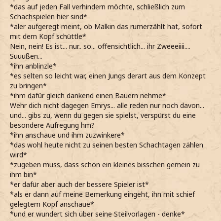
*das auf jeden Fall verhindern möchte, schließlich zum
Schachspielen hier sind*
*aler aufgeregt meint, ob Malkin das rumerzählt hat, sofort
mit dem Kopf schüttle*
Nein, nein! Es ist... nur.. so... offensichtlich... ihr Zweeeiiii....
Süüüßen...
*ihn anblinzle*
*es selten so leicht war, einen Jungs derart aus dem Konzept
zu bringen*
*ihm dafür gleich dankend einen Bauern nehme*
Wehr dich nicht dagegen Emrys... alle reden nur noch davon...
und... gibs zu, wenn du gegen sie spielst, verspürst du eine
besondere Aufregung hm?
*ihn anschaue und ihm zuzwinkere*
*das wohl heute nicht zu seinen besten Schachtagen zählen
wird*
*zugeben muss, dass schon ein kleines bisschen gemein zu
ihm bin*
*er dafür aber auch der bessere Spieler ist*
*als er dann auf meine Bemerkung eingeht, ihn mit schief
gelegtem Kopf anschaue*
*und er wundert sich über seine Steilvorlagen - denke*