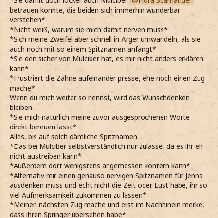
*Sie damit doch locker auch Mulciber
Flora Scamander
betrauen könnte, die beiden sich immerhin wunderbar
verstehen*
*Nicht weiß, warum sie mich damit nerven muss*
*Sich meine Zweifel aber schnell in Ärger umwandeln, als sie
auch noch mit so einem Spitznamen anfängt*
*Sie den sicher von Mulciber hat, es mir nicht anders erklären
kann*
*Frustriert die Zähne aufeinander presse, ehe noch einen Zug
mache*
Wenn du mich weiter so nennst, wird das Wunschdenken
bleiben
*Sie mich natürlich meine zuvor ausgesprochenen Worte
direkt bereuen lässt*
Alles, bis auf solch dämliche Spitznamen
*Das bei Mulciber selbstverständlich nur zulasse, da es ihr eh
nicht austreiben kann*
*Außerdem dort wenigstens angemessen kontern kann*
*Alternativ mir einen genauso nervigen Spitznamen für Jenna
ausdenken muss und echt nicht die Zeit oder Lust habe, ihr so
viel Aufmerksamkeit zukommen zu lassen*
*Meinen nächsten Zug mache und erst im Nachhinein merke,
dass ihren Springer übersehen habe*