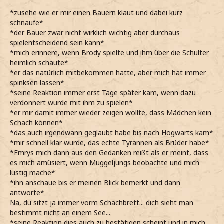
*zusehe wie er mir einen Bauern klaut und dabei kurz
schnaufe*
*der Bauer zwar nicht wirklich wichtig aber durchaus
spielentscheidend sein kann*
*mich erinnere, wenn Brody spielte und ihm über die Schulter
heimlich schaute*
*er das natürlich mitbekommen hatte, aber mich hat immer
spinksen lassen*
*seine Reaktion immer erst Tage später kam, wenn dazu
verdonnert wurde mit ihm zu spielen*
*er mir damit immer wieder zeigen wollte, dass Mädchen kein
Schach können*
*das auch irgendwann geglaubt habe bis nach Hogwarts kam*
*mir schnell klar wurde, das echte Tyrannen als Brüder habe*
*Emrys mich dann aus den Gedanken reißt als er meint, dass
es mich amüsiert, wenn Muggeljungs beobachte und mich
lustig mache*
*ihn anschaue bis er meinen Blick bemerkt und dann
antworte*
Na, du sitzt ja immer vorm Schachbrett... dich sieht man
bestimmt nicht an einem See...
*seine Reaktion dies auch zu bestätigen scheint und in mich