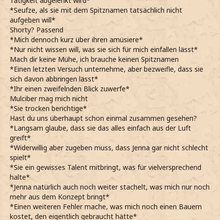
Tätigkeit abgelenkt wird*
*Seufze, als sie mit dem Spitznamen tatsächlich nicht
aufgeben will*
Shorty? Passend
*Mich dennoch kurz über ihren amüsiere*
*Nur nicht wissen will, was sie sich für mich einfallen lässt*
Mach dir keine Mühe, ich brauche keinen Spitznamen
*Einen letzten Versuch unternehme, aber bezweifle, dass sie
sich davon abbringen lässt*
*Ihr einen zweifelnden Blick zuwerfe*
Mulciber mag mich nicht
*Sie trocken berichtige*
Hast du uns überhaupt schon einmal zusammen gesehen?
*Langsam glaube, dass sie das alles einfach aus der Luft
greift*
*Widerwillig aber zugeben muss, dass Jenna gar nicht schlecht
spielt*
*Sie ein gewisses Talent mitbringt, was für vielversprechend
halte*
*Jenna natürlich auch noch weiter stachelt, was mich nur noch
mehr aus dem Konzept bringt*
*Einen weiteren Fehler mache, was mich noch einen Bauern
kostet, den eigentlich gebraucht hätte*