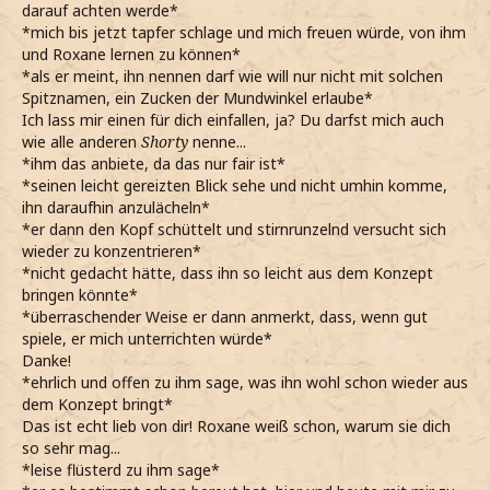
darauf achten werde*
*mich bis jetzt tapfer schlage und mich freuen würde, von ihm
und Roxane lernen zu können*
*als er meint, ihn nennen darf wie will nur nicht mit solchen
Spitznamen, ein Zucken der Mundwinkel erlaube*
Ich lass mir einen für dich einfallen, ja? Du darfst mich auch
wie alle anderen
Shorty
nenne...
*ihm das anbiete, da das nur fair ist*
*seinen leicht gereizten Blick sehe und nicht umhin komme,
ihn daraufhin anzulächeln*
*er dann den Kopf schüttelt und stirnrunzelnd versucht sich
wieder zu konzentrieren*
*nicht gedacht hätte, dass ihn so leicht aus dem Konzept
bringen könnte*
*überraschender Weise er dann anmerkt, dass, wenn gut
spiele, er mich unterrichten würde*
Danke!
*ehrlich und offen zu ihm sage, was ihn wohl schon wieder aus
dem Konzept bringt*
Das ist echt lieb von dir! Roxane weiß schon, warum sie dich
so sehr mag...
*leise flüsterd zu ihm sage*