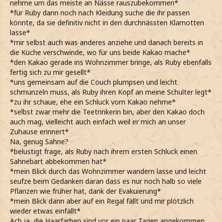
nehme um das meiste an Nässe rauszubekommen*
*für Ruby dann noch nach Kleidung suche die ihr passen
könnte, da sie definitiv nicht in den durchnässten Klamotten
lasse*
*mir selbst auch was anderes anziehe und danach bereits in
die Küche verschwinde, wo für uns beide Kakao mache*
*den Kakao gerade ins Wohnzimmer bringe, als Ruby ebenfalls
fertig sich zu mir gesellt*
*uns gemeinsam auf die Couch plumpsen und leicht
schmunzeln muss, als Ruby ihren Kopf an meine Schulter legt*
*zu ihr schaue, ehe ein Schluck vom Kakao nehme*
*selbst zwar mehr die Teetrinkerin bin, aber den Kakao doch
auch mag, vielleicht auch einfach weil er mich an unser
Zuhause erinnert*
Na, genug Sahne?
*belustigt frage, als Ruby nach ihrem ersten Schluck einen
Sahnebart abbekommen hat*
*mein Blick durch das Wohnzimmer wandern lasse und leicht
seufze beim Gedanken daran dass es nur noch halb so viele
Pflanzen wie früher hat, dank der Evakuierung*
*mein Blick dann aber auf ein Regal fällt und mir plötzlich
wieder etwas einfällt*
Ach ja, die Haarfarben sind vor ein paar Tagen angekommen.