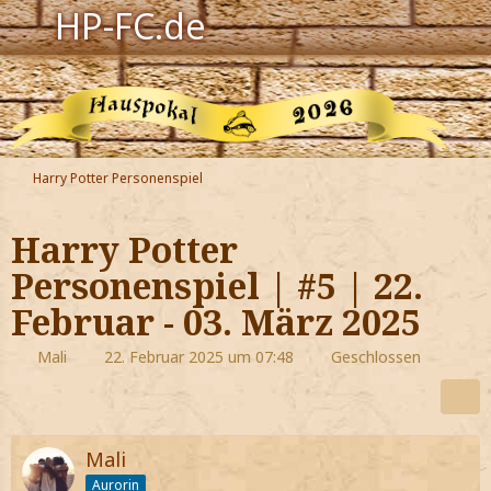
HP-FC.de
Navigation
Harry Potter
Der HP-FC
Harry Potter Personenspiel
Hogwarts
Harry Potter
Zauberwelt
Personenspiel | #5 | 22.
Februar - 03. März 2025
Willkommen
Mali
22. Februar 2025 um 07:48
Geschlossen
Jetzt Fanclub-Mitglied werden!
Mali
Aurorin