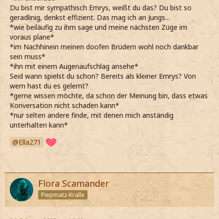
*Ihr direkt erkläre, da das gerade tatsächlich nicht will*
Du bist mir sympathisch Emrys, weißt du das? Du bist so
*Zumindest nicht beweisen will, wie gut im Schach spielen
geradlinig, denkst effizient. Das mag ich an Jungs...
eigentlich bin, sie sowieso schlagen könnte, wenn sie so
*wie beiläufig zu ihm sage und meine nächsten Züge im
schlecht spielt, wie sie berichtet hat*
voraus plane*
*Allerdings es ihr ein wenig übel nehme, dass sie
*im Nachhinein meinen doofen Brüdern wohl noch dankbar
tatsächlich einen Fehler von mir entdeckt hat*
sein muss*
*Auf jeden Fall schon mit deutlicher Genugtuung
*ihn mit einem Augenaufschlag ansehe*
feststelle, wie blass Jenna wohl allein von dem Gedanken
Seid wann spielst du schon? Bereits als kleiner Emrys? Von
an ein echtes Spiel wird*
wem hast du es gelernt?
*Aber glaube, dass sie gut spielen könnte - wenn sie sich
*gerne wissen möchte, da schon der Meinung bin, dass etwas
von mir nicht aus der Ruhe bringen lässt*
Konversation nicht schaden kann*
*Mir noch überlegen muss, ob sie ein bisschen manipuliere
*nur selten andere finde, mit denen mich anständig
oder erst einmal schaue, wie gut sie insgesamt spielt*
unterhalten kann*
*Jenna immerhin ihre Figuren auf Anhieb richtig aufstellt,
was schonmal als gutes Zeichen einer vielversprechenden
Ella271
Partie sehe*
*Es leider oft genug erlebt habe, dass mehrere Anläufe
allein dafür gebraucht werden*
*Bei ihrer Frage nach meinem Namen nur mit den
Flora Scamander
Schultern zucke*
Piepmatz-Kralle
Meinetwegen, nenn mich, wie du willst
*Es mir gleich ist, ob beim Vor- oder Nachnamen genannt
werde*