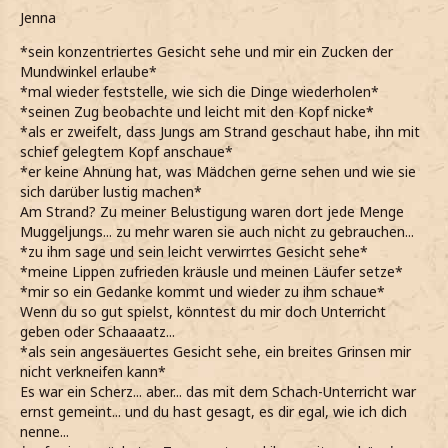
*Dennoch vermute, dass Holmes hier gehörig übertreibt*
Jenna
*Holmes einen Moment lang mustere, als sie erwähnt,
dass sie Jungs hinterher geschaut hat*
*sein konzentriertes Gesicht sehe und mir ein Zucken der
Am Strand? Da bist du wohl kaum fündig geworden
Mundwinkel erlaube*
*Den Kopf darüber nur schütteln kann*
*mal wieder feststelle, wie sich die Dinge wiederholen*
*Sie sich offenbar keine Gedanken um den passenden
*seinen Zug beobachte und leicht mit den Kopf nicke*
Partner gemacht hat*
*als er zweifelt, dass Jungs am Strand geschaut habe, ihn mit
*Immerhin dieser auch ihrem Stand entsprechen sollte
schief gelegtem Kopf anschaue*
und man solche Leute nur selten am Strand herumtollen
*er keine Ahnung hat, was Mädchen gerne sehen und wie sie
sieht*
sich darüber lustig machen*
*Zumindest das allein bei meinen Eltern bereits als
Am Strand? Zu meiner Belustigung waren dort jede Menge
Ausschlusskriterium gelten würde*
Muggeljungs... zu mehr waren sie auch nicht zu gebrauchen...
*Nicke, als sie ihren Namen nennt*
*zu ihm sage und sein leicht verwirrtes Gesicht sehe*
*Mir aber nicht die Mühe machen werde, ihn mir zu
*meine Lippen zufrieden kräusle und meinen Läufer setze*
merken*
*mir so ein Gedanke kommt und wieder zu ihm schaue*
*Wahrscheinlich eh nicht wirklich mehr mit ihr reden werde
Wenn du so gut spielst, könntest du mir doch Unterricht
als sonst schon*
geben oder Schaaaatz...
Gut. Jenna
*als sein angesäuertes Gesicht sehe, ein breites Grinsen mir
*Ihn aus Anstand dennoch wiederhole*
nicht verkneifen kann*
*Ihr zuhöre, wie sie von ihren Brüdern erzählt*
Es war ein Scherz... aber... das mit dem Schach-Unterricht war
*Sich das nach einer ordentlichen Portion Manipulation
ernst gemeint... und du hast gesagt, es dir egal, wie ich dich
anhört*
nenne...
Das ist eine wichtige Regel, wenn du beim Schach erfolg