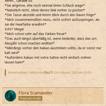
Hmm... Gerade so
*Sie angrinse, ehe noch einmal einen Schluck wage*
*Natürlich nicht, ohne dieses Mal vorher zu pusten*
*Die Tasse abstelle und ihrem Blick durch den Raum folge*
*Mich zusammenreißen muss, nicht sofort aufzuspringen, als
sie die Haarfarbe erwähnt*
Echt? Mega!
*Mich schon sehr auf das Färben freue*
*Das auch längst überfällig ist, wenn bedenke, dass das um
Neujahr schon machen wollten*
*Allerdings vorher den Kakao austrinken sollte, da er sonst nur
kalt wird*
*Außerdem Kakao mit extra Sahne nicht einfach stehen
lassen kann*
Einmal editiert, zuletzt von
Ella271
(
24. Februar 2025 um 20:01
)
Flora Scamander
Piepmatz-Kralle