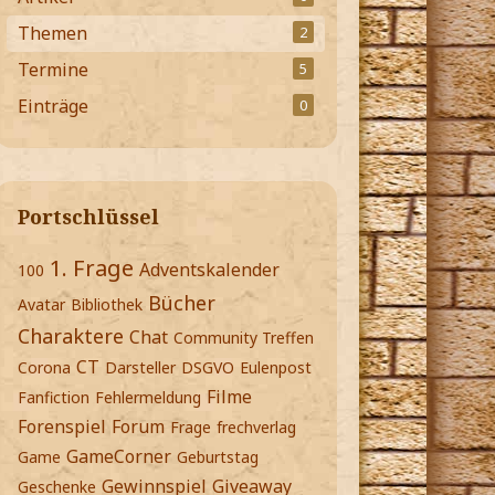
Themen
2
Termine
5
Einträge
0
Portschlüssel
1. Frage
Adventskalender
100
Bücher
Avatar
Bibliothek
Charaktere
Chat
Community Treffen
CT
Corona
Darsteller
DSGVO
Eulenpost
Filme
Fanfiction
Fehlermeldung
Forenspiel
Forum
Frage
frechverlag
GameCorner
Game
Geburtstag
Gewinnspiel
Giveaway
Geschenke