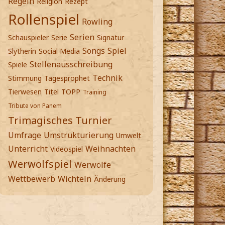
Regeln
Religion
Rezept
Rollenspiel
Rowling
Serien
Schauspieler
Serie
Signatur
Songs
Spiel
Slytherin
Social Media
Stellenausschreibung
Spiele
Technik
Stimmung
Tagesprophet
Tierwesen
Titel
TOPP
Training
Tribute von Panem
Trimagisches Turnier
Umfrage
Umstrukturierung
Umwelt
Unterricht
Weihnachten
Videospiel
Werwolfspiel
Werwölfe
Wettbewerb
Wichteln
Änderung