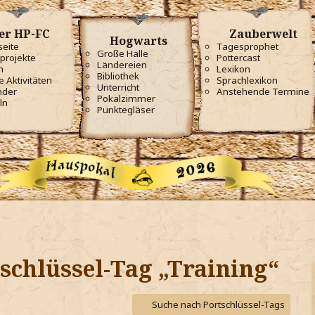
er HP-FC
Zauberwelt
Hogwarts
seite
Tagesprophet
Große Halle
projekte
Pottercast
Ländereien
m
Lexikon
Bibliothek
e Aktivitäten
Sprachlexikon
Unterricht
nder
Anstehende Termine
Pokalzimmer
ln
Punktegläser
chlüssel-Tag „Training“
Suche nach Portschlüssel-Tags