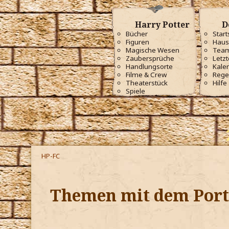
Harry Potter
D
Bücher
Start
Figuren
Haus
Magische Wesen
Tea
Zaubersprüche
Letzt
Handlungsorte
Kale
Filme & Crew
Rege
Theaterstück
Hilfe
Spiele
HP-FC
Themen mit dem Ports