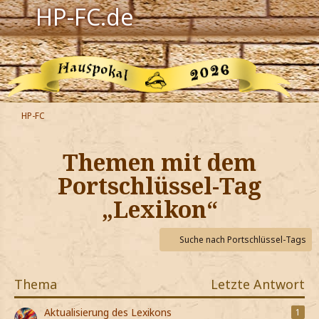
HP-FC.de
Navigation
Harry Potter
Der HP-FC
HP-FC
Hogwarts
Themen mit dem
Zauberwelt
Portschlüssel-Tag
„Lexikon“
Willkommen
Suche nach Portschlüssel-Tags
Jetzt Fanclub-Mitglied werden!
Thema
Letzte Antwort
Aktualisierung des Lexikons
1