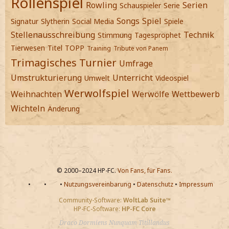
Rollenspiel
Rowling
Serien
Schauspieler
Serie
Songs
Spiel
Signatur
Slytherin
Social Media
Spiele
Stellenausschreibung
Technik
Stimmung
Tagesprophet
Tierwesen
Titel
TOPP
Training
Tribute von Panem
Trimagisches Turnier
Umfrage
Umstrukturierung
Unterricht
Umwelt
Videospiel
Werwolfspiel
Weihnachten
Werwölfe
Wettbewerb
Wichteln
Änderung
© 2000–2024 HP-FC.
Von Fans, für Fans.
•
•
•
Nutzungsvereinbarung
•
Datenschutz
•
Impressum
Community-Software:
WoltLab Suite™
HP-FC-Software:
HP-FC Core
Draco Dormiens Nunquam Titillandus