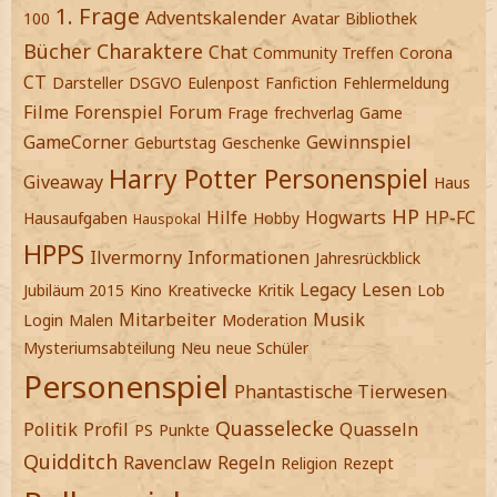
1. Frage
Adventskalender
100
Avatar
Bibliothek
Bücher
Charaktere
Chat
Community Treffen
Corona
CT
Darsteller
DSGVO
Eulenpost
Fanfiction
Fehlermeldung
Filme
Forenspiel
Forum
Frage
frechverlag
Game
GameCorner
Gewinnspiel
Geburtstag
Geschenke
Harry Potter Personenspiel
Giveaway
Haus
HP
Hilfe
Hogwarts
HP-FC
Hausaufgaben
Hobby
Hauspokal
HPPS
Ilvermorny
Informationen
Jahresrückblick
Legacy
Lesen
Jubiläum 2015
Kino
Kreativecke
Kritik
Lob
Mitarbeiter
Musik
Login
Malen
Moderation
Mysteriumsabteilung
Neu
neue Schüler
Personenspiel
Phantastische Tierwesen
Quasselecke
Politik
Profil
Quasseln
PS
Punkte
Quidditch
Ravenclaw
Regeln
Religion
Rezept