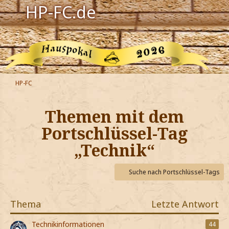
HP-FC.de
Navigation
Harry Potter
Der HP-FC
HP-FC
Hogwarts
Themen mit dem
Zauberwelt
Portschlüssel-Tag
„Technik“
Willkommen
Suche nach Portschlüssel-Tags
Jetzt Fanclub-Mitglied werden!
Thema
Letzte Antwort
Technikinformationen
44