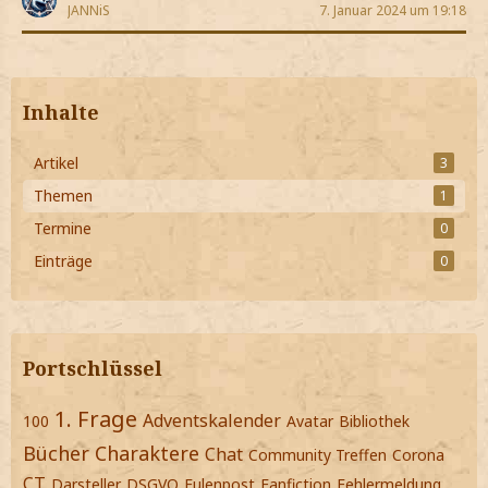
JANNiS
7. Januar 2024 um 19:18
Inhalte
Artikel
3
Themen
1
Termine
0
Einträge
0
Portschlüssel
1. Frage
Adventskalender
100
Avatar
Bibliothek
Bücher
Charaktere
Chat
Community Treffen
Corona
CT
Darsteller
DSGVO
Eulenpost
Fanfiction
Fehlermeldung