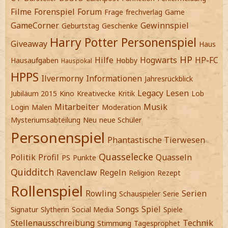
Filme
Forenspiel
Forum
Frage
frechverlag
Game
GameCorner
Gewinnspiel
Geburtstag
Geschenke
Harry Potter Personenspiel
Giveaway
Haus
HP
Hilfe
Hogwarts
HP-FC
Hausaufgaben
Hobby
Hauspokal
HPPS
Ilvermorny
Informationen
Jahresrückblick
Legacy
Lesen
Jubiläum 2015
Kino
Kreativecke
Kritik
Lob
Mitarbeiter
Musik
Login
Malen
Moderation
Mysteriumsabteilung
Neu
neue Schüler
Personenspiel
Phantastische Tierwesen
Quasselecke
Politik
Profil
Quasseln
PS
Punkte
Quidditch
Ravenclaw
Regeln
Religion
Rezept
Rollenspiel
Rowling
Serien
Schauspieler
Serie
Songs
Spiel
Signatur
Slytherin
Social Media
Spiele
Stellenausschreibung
Technik
Stimmung
Tagesprophet