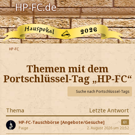
HP-FC.de
Navigation
Harry Potter
Der HP-FC
HP-FC
Hogwarts
Themen mit dem
Zauberwelt
Portschlüssel-Tag „HP-FC“
Willkommen
Suche nach Portschlüssel-Tags
Jetzt Fanclub-Mitglied werden!
Thema
Letzte Antwort
HP-FC-Tauschbörse [Angebote/Gesuche]
61
Paige
2. August 2026 um 20:52