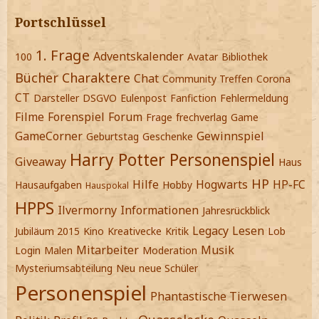
Portschlüssel
1. Frage
Adventskalender
100
Avatar
Bibliothek
Bücher
Charaktere
Chat
Community Treffen
Corona
CT
Darsteller
DSGVO
Eulenpost
Fanfiction
Fehlermeldung
Filme
Forenspiel
Forum
Frage
frechverlag
Game
GameCorner
Gewinnspiel
Geburtstag
Geschenke
Harry Potter Personenspiel
Giveaway
Haus
HP
Hilfe
Hogwarts
HP-FC
Hausaufgaben
Hobby
Hauspokal
HPPS
Ilvermorny
Informationen
Jahresrückblick
Legacy
Lesen
Jubiläum 2015
Kino
Kreativecke
Kritik
Lob
Mitarbeiter
Musik
Login
Malen
Moderation
Mysteriumsabteilung
Neu
neue Schüler
Personenspiel
Phantastische Tierwesen