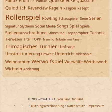
Quasselecke
Politik
Profil
Quasseln
PS
Punkte
Quidditch
Ravenclaw
Regeln
Religion
Rezept
Rollenspiel
Rowling
Serien
Schauspieler
Serie
Songs
Spiel
Signatur
Slytherin
Social Media
Spiele
Stellenausschreibung
Technik
Stimmung
Tagesprophet
Tierwesen
Titel
TOPP
Training
Tribute von Panem
Trimagisches Turnier
Umfrage
Umstrukturierung
Unterricht
Umwelt
Videospiel
Werwolfspiel
Weihnachten
Werwölfe
Wettbewerb
Wichteln
Änderung
© 2000–2024 HP-FC.
Von Fans, für Fans.
•
•
•
Nutzungsvereinbarung
•
Datenschutz
•
Impressum