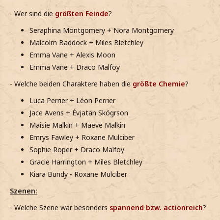
- Wer sind die
größten Feinde
?
Seraphina Montgomery + Nora Montgomery
Malcolm Baddock + Miles Bletchley
Emma Vane + Alexis Moon
Emma Vane + Draco Malfoy
- Welche beiden Charaktere haben die
größte Chemie
?
Luca Perrier + Léon Perrier
Jace Avens + Évjatan Skógrson
Maisie Malkin + Maeve Malkin
Emrys Fawley + Roxane Mulciber
Sophie Roper + Draco Malfoy
Gracie Harrington + Miles Bletchley
Kiara Bundy - Roxane Mulciber
Szenen:
- Welche Szene war besonders
spannend bzw. actionreich
?