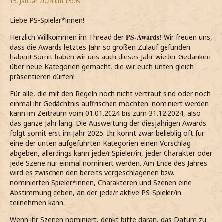
15. Januar 2024 um 15:09
Liebe PS-Spieler*innen!
PS-Awards
Herzlich Willkommen im Thread der
!
Wir freuen uns,
dass die Awards letztes Jahr so großen Zulauf gefunden
haben! Somit haben wir uns auch dieses Jahr wieder Gedanken
über neue Kategorien gemacht, die wir euch unten gleich
präsentieren dürfen!
Für alle, die mit den Regeln noch nicht vertraut sind oder noch
einmal ihr Gedächtnis auffrischen möchten: nominiert werden
kann im Zeitraum vom 01.01.2024 bis zum 31.12.2024, also
das ganze Jahr lang. Die Auswertung der diesjährigen Awards
folgt somit erst im Jahr 2025. Ihr könnt zwar belieblig oft für
eine der unten aufgeführten Kategorien einen Vorschlag
abgeben, allerdings kann jede/r Spieler/in, jeder Charakter oder
jede Szene nur einmal nominiert werden. Am Ende des Jahres
wird es zwischen den bereits vorgeschlagenen bzw.
nominierten Spieler*innen, Charakteren und Szenen eine
Abstimmung geben, an der jede/r aktive PS-Spieler/in
teilnehmen kann.
Wenn ihr Szenen nominiert, denkt bitte daran, das Datum zu