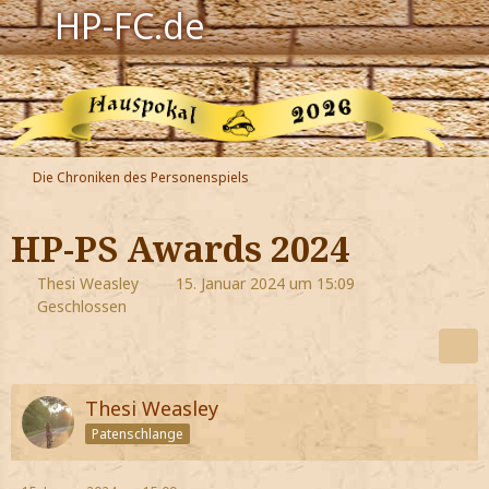
HP-FC.de
Navigation
Harry Potter
Der HP-FC
Die Chroniken des Personenspiels
Hogwarts
HP-PS Awards 2024
Zauberwelt
Thesi Weasley
15. Januar 2024 um 15:09
Geschlossen
Willkommen
Jetzt Fanclub-Mitglied werden!
Thesi Weasley
Patenschlange