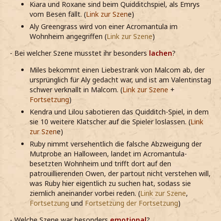
Kiara und Roxane sind beim Quidditchspiel, als Emrys
vom Besen fällt. (
Link zur Szen
e)
Aly Greengrass wird von einer Acromantula im
Wohnheim angegriffen (
Link zur Szene
)
- Bei welcher Szene musstet ihr besonders
lachen
?
Miles bekommt einen Liebestrank von Malcom ab, der
ursprünglich für Aly gedacht war, und ist am Valentinstag
schwer verknallt in Malcom. (
Link zur Szene
+
Fortsetzung
)
Kendra und Lilou sabotieren das Quidditch-Spiel, in dem
sie 10 weitere Klatscher auf die Spieler loslassen. (
Link
zur Szen
e)
Ruby nimmt versehentlich die falsche Abzweigung der
Mutprobe an Halloween, landet im Acromantula-
besetzten Wohnheim und trifft dort auf den
patrouillierenden Owen, der partout nicht verstehen will,
was Ruby hier eigentlich zu suchen hat, sodass sie
ziemlich aneinander vorbei reden. (
Link zur Szene
,
Fortsetzung
und
Fortsetzung der Fortsetzung
)
- Welche Szene war besonders
emotional
?