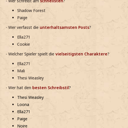
- Wer schreibt am
schnellsten
?
Shadow Forest
Paige
- Wer verfasst die
unterhaltsamsten Posts
?
Ella271
Cookie
- Welcher Spieler spielt die
vielseitigsten Charaktere
?
Ella271
Mali
Thesi Weasley
- Wer hat den
besten Schreibstil
?
Thesi Weasley
Loona
Ella271
Paige
Noire