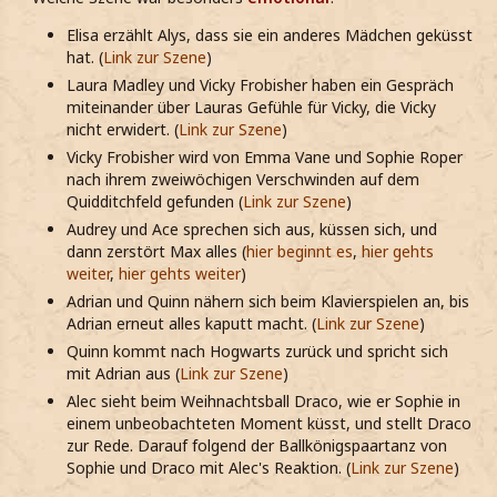
Elisa erzählt Alys, dass sie ein anderes Mädchen geküsst
hat. (
Link zur Szene
)
Laura Madley und Vicky Frobisher haben ein Gespräch
miteinander über Lauras Gefühle für Vicky, die Vicky
nicht erwidert. (
Link zur Szene
)
Vicky Frobisher wird von Emma Vane und Sophie Roper
nach ihrem zweiwöchigen Verschwinden auf dem
Quidditchfeld gefunden (
Link zur Szene
)
Audrey und Ace sprechen sich aus, küssen sich, und
dann zerstört Max alles
(
hier beginnt es
,
hier gehts
weiter
,
hier gehts weiter
)
Adrian und Quinn nähern sich beim Klavierspielen an, bis
Adrian erneut alles kaputt macht. (
Link zur Szene
)
Quinn kommt nach Hogwarts zurück und spricht sich
mit Adrian aus (
Link zur Szene
)
Alec sieht beim Weihnachtsball Draco, wie er Sophie in
einem unbeobachteten Moment küsst, und stellt Draco
zur Rede. Darauf folgend der Ballkönigspaartanz von
Sophie und Draco mit Alec's Reaktion. (
Link zur Szene
)