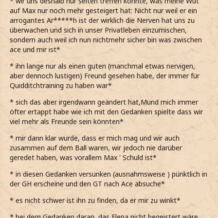
* wir uns deshalb nur selten treffen konnte, was meine Wut
auf Max nur noch mehr gesteigert hat: Nicht nur weil er ein
arrogantes Ar*****h ist der wirklich die Nerven hat uns zu
überwachen und sich in unser Privatleben einzumischen,
sondern auch weil ich nun nichtmehr sicher bin was zwischen
ace und mir ist*
* ihn lange nur als einen guten (manchmal etwas nervigen,
aber dennoch lustigen) Freund gesehen habe, der immer für
Quidditchtraining zu haben war*
* sich das aber irgendwann geändert hat,Mund mich immer
öfter ertappt habe wie ich mit den Gedanken spielte dass wir
viel mehr als Freunde sein könnten*
* mir dann klar wurde, dass er mich mag und wir auch
zusammen auf dem Ball waren, wir jedoch nie darüber
geredet haben, was vorallem Max ' Schuld ist*
* in diesen Gedanken versunken (ausnahmsweise ) pünktlich in
der GH erscheine und den GT nach Ace absuche*
* es nicht schwer ist ihn zu finden, da er mir zu winkt*
* bei dem Gedanken daran, das Elena nicht begeistert wäre