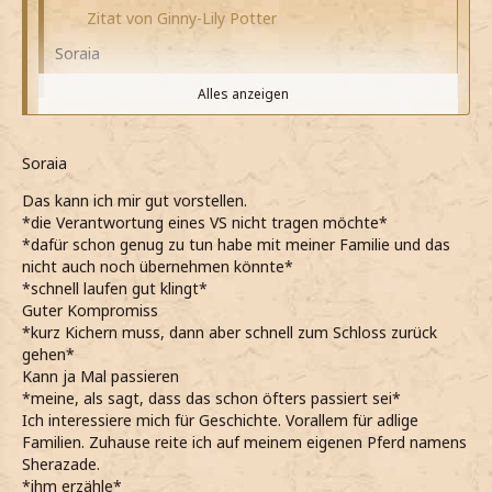
Zitat von Ginny-Lily Potter
Soraia
Alles anzeigen
Klingt spannend
*nächstes Jahr auch gern VS sein möchte*
Alles anzeigen
*vielleicht ja klappt*
Soraia
*ihm zu nicke, als erwähnt, dass er in der 6. sei*
Nate
Das kann ich mir gut vorstellen.
*dankbar bin, dass huer nicht noch länger
*die Verantwortung eines VS nicht tragen möchte*
herumstehen müssen*
*Nur mit den Schultern zucke*
*dafür schon genug zu tun habe mit meiner Familie und das
Reicht gehen oder magst du joggen?
Es ist mehr Arbeit, als ich erwartet hätte
nicht auch noch übernehmen könnte*
*eigentlich gar nicht auf Sport eingestellt bin aber
*Ehrlich zugebe, da sich die VS auch regelmäßig zu
*schnell laufen gut klingt*
einbisschen Bewegung wohl nicht schaden würde*
Sitzungen treffen und absprechen*
Guter Kompromiss
Und, was machst du sonst so in deiner Freizeit? Ich
*Die Abendlichen Patroullien aber ganz gerne habe, da
*kurz Kichern muss, dann aber schnell zum Schloss zurück
mein, ausser andere Menschen im Dunkeln
mich so vor dem Schlafengehen auch nochmal bewegen
gehen*
unzurennen
kann*
Kann ja Mal passieren
*Es außerdem mag, für Gerechtigkeit zu sorgen*
*mir ein kichern nicht verkneifen kann*
*meine, als sagt, dass das schon öfters passiert sei*
*Mir das schon in den letzten Jahren immer böse
Ich interessiere mich für Geschichte. Vorallem für adlige
aufgestoßen ist und nun endlich zumindest etwas
Familien. Zuhause reite ich auf meinem eigenen Pferd namens
dagegen tun kann*
Sherazade.
Aber mit Marie kann ich wirklich gut zusammenarbeiten,
*ihm erzähle*