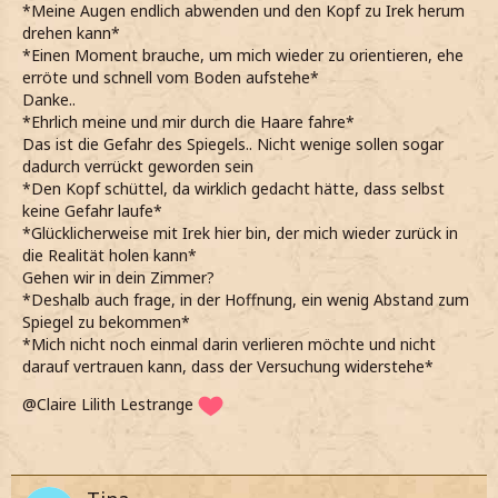
*Meine Augen endlich abwenden und den Kopf zu Irek herum
könnte, was er sieht*
drehen kann*
Und? Was siehst du Quinn?
*Einen Moment brauche, um mich wieder zu orientieren, ehe
*leise meine Worte wiederhole und ihn anschaue*
erröte und schnell vom Boden aufstehe*
*mir allmählich um meinen Freund Sorgen mache, weil er
Danke..
sich plötzlich gar nicht mehr von dem Spiegel lösen kann*
*Ehrlich meine und mir durch die Haare fahre*
Quinn…?!
Das ist die Gefahr des Spiegels.. Nicht wenige sollen sogar
*sanft seine Hand in meine nehme, um ihn wieder in die
dadurch verrückt geworden sein
Realität zurückzu holen, aber er alles um sich herum
*Den Kopf schüttel, da wirklich gedacht hätte, dass selbst
auszublenden scheint*
keine Gefahr laufe*
D-Das ist nicht wirklich, Quinn.
*Glücklicherweise mit Irek hier bin, der mich wieder zurück in
Horst du mir?
die Realität holen kann*
*versuche seine Aufmerksamkeit aufschreiben zu lenken,
Gehen wir in dein Zimmer?
aber das Gefühl habe, erfolglos zu bleiben*
*Deshalb auch frage, in der Hoffnung, ein wenig Abstand zum
Das ist alles in dein Gedanken…
Spiegel zu bekommen*
*weiterrede und nun beschließe, ihm einen Kuss zu geben,
*Mich nicht noch einmal darin verlieren möchte und nicht
damit er endlich von dieser Wunschvorstellung los
darauf vertrauen kann, dass der Versuchung widerstehe*
kommt*
@Claire Lilith Lestrange
*ZS*