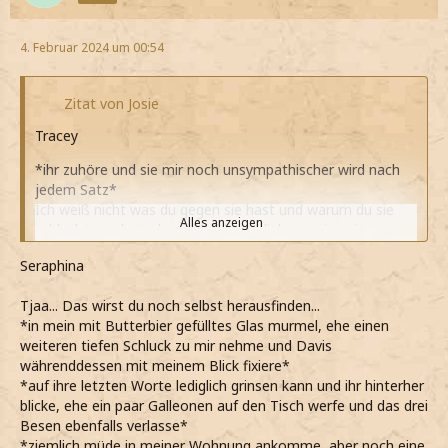
4. Februar 2024 um 00:54
Zitat von Josie
Tracey
*ihr zuhöre und sie mir noch unsympathischer wird nach
jedem Satz*
Ich weiß nicht was du gegen sie hast und warum du sie
Alles anzeigen
schlecht machst, aber ich bilde mir lieber meine eigene
Meinung.
Seraphina
*klarstelle*
*ihre letzen Worte echt nicht verstehe es mir aber auch
Tjaa... Das wirst du noch selbst herausfinden...
ziemlich egal ist*
*in mein mit Butterbier gefülltes Glas murmel, ehe einen
*den Whisky austrinke*
weiteren tiefen Schluck zu mir nehme und Davis
Ich habe wirklich besseres zu tun als mir sowas
währenddessen mit meinem Blick fixiere*
anzuhören.
*auf ihre letzten Worte lediglich grinsen kann und ihr hinterher
*meine und einfach gehe, vorher natürlich noch an der
blicke, ehe ein paar Galleonen auf den Tisch werfe und das drei
Theke bezahle*
Besen ebenfalls verlasse*
*ziemlich müde in meiner Wohnung ankomme, aber noch eine