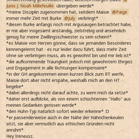
Junis J. Noah Millefeuille
übergeben werde*
*meine Disziplin zugenommen hat, seitdem Maisie
Paige
immer mehr Zeit mit Burke
July
verbringt*
*diesen Burke anfangs noch mit Argusaugen betrachtet habe,
er mir aber insgesamt anständig, zielstrebig und ansehnlich
genug für meine Zwillingsschwester zu sein scheint*
*es Maisie von Herzen gönne, dass sie jemanden Besonderes
kennengelernt hat - es nur leider dazu führt, dass mehr Zeit
ohne sie verbringen muss, als es gewohnt bin und mir lieb ist*
*die aufkommende Traurigkeit jedoch mit gewohntem Ehrgeiz
und Engagement in alle Richtungen kompensiere*
*in der GH angekommen einen kurzen Blick zum RT werfe,
Maisie dort aber nicht erspähe, weshalb mich an den HT
begebe*
*dabei allerdings nicht darauf achte, zu wem mich da setze*
*daher erst aufblicke, als von einem schüchternen "Hallo" aus
meinen Gedanken gerissen werde*
*den Huhn-Typ natürlich sofort wieder erkenne* :D
*er passenderweise auch in der Nähe der Hähnchenkeulen
sitzt, sie aber vermutlich aus ethischen Gründen nicht
anrührt*
Hey Ireneusz.