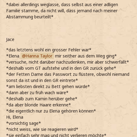
da macht die viele Arbeit sogar Spaß
*dabei allerdings weglasse, dass selbst aus einer adligen
*Ihr erkläre, auch wenn außerhalb der Arbeit als VS nicht
Familie stamme, da nicht will, dass jemand nach meiner
viel mit Marie zu tun habe*
Abstammung beurteilt*
*Aber zugeben muss, dass mir kaum eine bessere
Partnerin hätte vorstellen können*
*Überrascht bin, als sie sogar joggen vorschlägt*
*Soraia mir aber nicht gerade wie jemand vorkommt, der
Jace
gerne in der Kälte draußen Sport treibt*
*das letztens wohl ein grosser Fehler war*
Schnell gehen?
*Elena
Hanna Taylor
mir seither aus dem Weg ging*
*Deshalb einfach als Kompromiss vorschlage und hoffe,
*versuche, nicht darüber nachzudenken, mir aber schwerfällt*
dass es für sie in Ordnung ist*
*deshalb vom GT aufstehe und in den GR zurück gehe*
*So auch schneller wieder drinnen sind und uns
*der Fetten Dame das Passwort zu flüstere, obwohl niemand
aufwärmen können*
sonst da ist und in den GR eintrete*
*Spontan auflache, da sie mit ihrer Aussage nicht allzu
*am liebsten direkt zu Bett gehen würde*
weit entfernt von der Wahrheit ist*
*dann aber zu früh wach wäre*
Du glaubst nicht, wie oft ich dieses Schuljahr schon in
*deshalb zum Kamin herüber gehe*
andere hineingelaufen bin
*da aber blonde Haare erkenne*
*Gerade im Dunkeln gerne einmal einfach jemanden
*die eigentlich nur zu Elena gehören können*
übersehe*
Hi, Elena
*Zum Glück nie etwas passiert ist, aber wirklich
*vorsichtig sage*
aufmerksamer werden sollte*
*nicht weiss, wie sie reagieren wird*
*Dann aber wieder ernster werde und ihre Frage
*sie einfach sehr mag und nicht verlieren möchte*
gewissenhaft beantworten will*