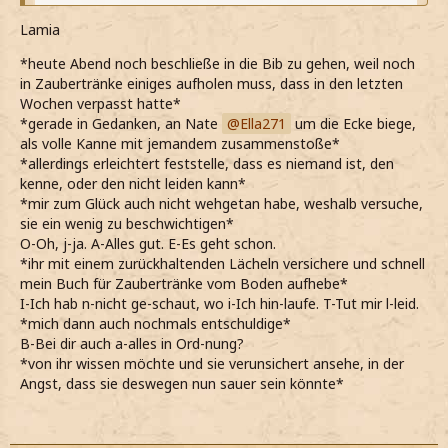
*über einen Vers lange nachdenken muss*
Lamia
*Er bitte aber im Glauben und zweifle nicht; denn wer
zweifelt, gleicht der Meereswoge, die vom Winde hin und
*heute Abend noch beschließe in die Bib zu gehen, weil noch
her getrieben wird*
in Zaubertränke einiges aufholen muss, dass in den letzten
Wochen verpasst hatte*
*man so viel hinein interpretieren kann, und das
*gerade in Gedanken, an Nate
Ella271
um die Ecke biege,
unglaublich spannend finde*
als volle Kanne mit jemandem zusammenstoße*
*allerdings erleichtert feststelle, dass es niemand ist, den
*ganz in Gedanken bin und in ein Mädchen Claire Lilith
kenne, oder den nicht leiden kann*
Lestrange hineinlaufe, die etwas älter als ich zu sein
*mir zum Glück auch nicht wehgetan habe, weshalb versuche,
scheint*
sie ein wenig zu beschwichtigen*
O-Oh, j-ja. A-Alles gut. E-Es geht schon.
Oh, tut mir so leid - Ist alles in Ordnung bei dir?
*ihr mit einem zurückhaltenden Lächeln versichere und schnell
*sie sofort besorgt frage*
mein Buch für Zaubertränke vom Boden aufhebe*
I-Ich hab n-nicht ge-schaut, wo i-Ich hin-laufe. T-Tut mir l-leid.
*mich dann auch nochmals entschuldige*
B-Bei dir auch a-alles in Ord-nung?
*von ihr wissen möchte und sie verunsichert ansehe, in der
Angst, dass sie deswegen nun sauer sein könnte*