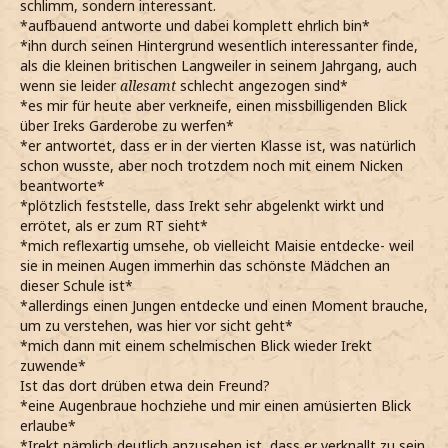
schlimm, sondern interessant.
*aufbauend antworte und dabei komplett ehrlich bin*
*ihn durch seinen Hintergrund wesentlich interessanter finde,
als die kleinen britischen Langweiler in seinem Jahrgang, auch
wenn sie leider
allesamt
schlecht angezogen sind*
*es mir für heute aber verkneife, einen missbilligenden Blick
über Ireks Garderobe zu werfen*
*er antwortet, dass er in der vierten Klasse ist, was natürlich
schon wusste, aber noch trotzdem noch mit einem Nicken
beantworte*
*plötzlich feststelle, dass Irekt sehr abgelenkt wirkt und
errötet, als er zum RT sieht*
*mich reflexartig umsehe, ob vielleicht Maisie entdecke- weil
sie in meinen Augen immerhin das schönste Mädchen an
dieser Schule ist*
*allerdings einen Jungen entdecke und einen Moment brauche,
um zu verstehen, was hier vor sicht geht*
*mich dann mit einem schelmischen Blick wieder Irekt
zuwende*
Ist das dort drüben etwa dein Freund?
*eine Augenbraue hochziehe und mir einen amüsierten Blick
erlaube*
*Irekt nämlich deutlich anzusehen ist, dass er verknallt zu sein