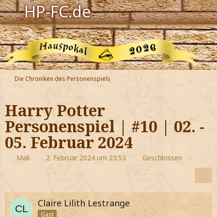
HP-FC.de
Navigation
Harry Potter
Der HP-FC
Die Chroniken des Personenspiels
Hogwarts
Harry Potter
Zauberwelt
Personenspiel | #10 | 02. -
05. Februar 2024
Willkommen
Mali
2. Februar 2024 um 23:53
Geschlossen
Jetzt Fanclub-Mitglied werden!
Claire Lilith Lestrange
Gast