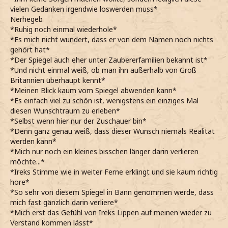
*wirklich Probleme habe, den Namen des Spiegels
vielen Gedanken irgendwie loswerden muss*
auszusprechen, weshalb meinen Kopf schütteln und Qiinn
Nerhegeb
bei seinen Worten interessiert anblicke*
*Ruhig noch einmal wiederhole*
Das sagt mir nichts…
*Es mich nicht wundert, dass er von dem Namen noch nichts
*ehrlich zugebe und zu meinem Freund schaue, der nun
gehört hat*
selbst vor den Spiegel tritt und hineinschaut*
*Der Spiegel auch eher unter Zaubererfamilien bekannt ist*
*spüre, wie mich ein wohlig, warmer Schauer durchfährt,
*Und nicht einmal weiß, ob man ihn außerhalb von Groß
als er meint, dass es unseren tiefsten Wunsch
Britannien überhaupt kennt*
widerspiegelt und im selben Moment auch spüre, dass mir
*Meinen Blick kaum vom Spiegel abwenden kann*
eigentlich nichts anderes wünsche, auch wenn dafür meine
*Es einfach viel zu schön ist, wenigstens ein einziges Mal
Familie hinter mir lassen müsste*
diesen Wunschtraum zu erleben*
*aber andererseits nicht mich selbst verleugnen und zu
*Selbst wenn hier nur der Zuschauer bin*
dem stehen will, was mich ausmacht und was ich bin*
*Denn ganz genau weiß, dass dieser Wunsch niemals Realität
U-Und? Was siehst du, Quinn?
werden kann*
*leise vor mich hinflüstere und Quinn neugierig ansehe*
*Mich nur noch ein kleines bisschen länger darin verlieren
*er so unglaublich fasziniert und gebannt zu sein scheint,
möchte...*
bei seinem Blick in den Spiegel und automatisch auch
*Ireks Stimme wie in weiter Ferne erklingt und sie kaum richtig
wissen will, was er sieht*
höre*
*mich dann auch neben ihn setze, als Quinn sich auf den
*So sehr von diesem Spiegel in Bann genommen werde, dass
Boden sinken lässt und seinen Blick von dem Spiegel gar
mich fast gänzlich darin verliere*
nicht mehr abwenden kann*
*Mich erst das Gefühl von Ireks Lippen auf meinen wieder zu
*versuche einen Blick in den Spiegel zu erhaschen, aber
Verstand kommen lässt*
nichts erkennen kann, dass mir Aufschluss darüber geben