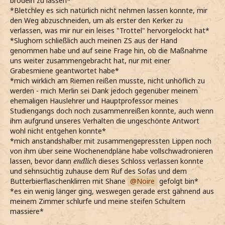
brodeln zu lassen*
*Bletchley es sich natürlich nicht nehmen lassen konnte, mir
den Weg abzuschneiden, um als erster den Kerker zu
verlassen, was mir nur ein leises "Trottel" hervorgelockt hat*
*Slughorn schließlich auch meinen ZS aus der Hand
genommen habe und auf seine Frage hin, ob die Maßnahme
uns weiter zusammengebracht hat, nur mit einer
Grabesmiene geantwortet habe*
*mich wirklich am Riemen reißen musste, nicht unhöflich zu
werden - mich Merlin sei Dank jedoch gegenüber meinem
ehemaligen Hauslehrer und Hauptprofessor meines
Studiengangs doch noch zusammenreißen konnte, auch wenn
ihm aufgrund unseres Verhalten die ungeschönte Antwort
wohl nicht entgehen konnte*
*mich anstandshalber mit zusammengepressten Lippen noch
von ihm über seine Wochenendpläne habe vollschwadronieren
lassen, bevor dann
endlich
dieses Schloss verlassen konnte
und sehnsüchtig zuhause dem Ruf des Sofas und dem
Butterbierflaschenklirren mit Shane
Noire
gefolgt bin*
*es ein wenig länger ging, weswegen gerade erst gähnend aus
meinem Zimmer schlurfe und meine steifen Schultern
massiere*