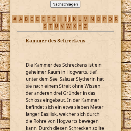
#
A
B
C
D
E
F
G
H
I
J
K
L
M
N
O
P
Q
R
S
T
U
V
W
X
Y
Z
Kammer des Schreckens
Die Kammer des Schreckens ist ein
geheimer Raum in Hogwarts, tief
unter dem See. Salazar Slytherin hat
sie nach einem Streit ohne Wissen
der anderen drei Gründer in das
Schloss eingebaut. In der Kammer
befindet sich ein etwa sieben Meter
langer Basilisk, welcher sich durch
die Rohre von Hogwarts bewegen
kann. Durch diesen Schrecken sollte