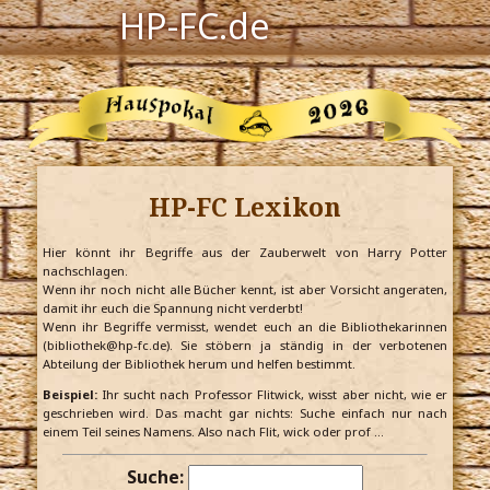
HP-FC.de
Navigation
Harry Potter
Der HP-FC
HP-FC Lexikon
Hogwarts
Zauberwelt
Hier könnt ihr Begriffe aus der Zauberwelt von Harry Potter
nachschlagen.
Wenn ihr noch nicht alle Bücher kennt, ist aber Vorsicht angeraten,
Willkommen
damit ihr euch die Spannung nicht verderbt!
Wenn ihr Begriffe vermisst, wendet euch an die Bibliothekarinnen
(bibliothek@hp-fc.de). Sie stöbern ja ständig in der verbotenen
Abteilung der Bibliothek herum und helfen bestimmt.
Jetzt Fanclub-Mitglied werden!
Beispiel:
Ihr sucht nach Professor Flitwick, wisst aber nicht, wie er
geschrieben wird. Das macht gar nichts: Suche einfach nur nach
einem Teil seines Namens. Also nach Flit, wick oder prof …
Suche: