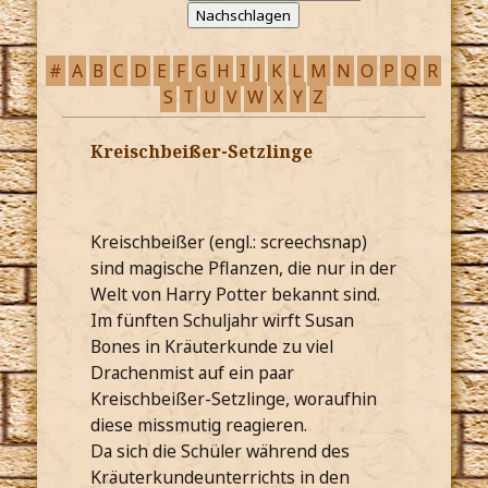
#
A
B
C
D
E
F
G
H
I
J
K
L
M
N
O
P
Q
R
S
T
U
V
W
X
Y
Z
Kreischbeißer-Setzlinge
Kreischbeißer (engl.: screechsnap)
sind magische Pflanzen, die nur in der
Welt von Harry Potter bekannt sind.
Im fünften Schuljahr wirft Susan
Bones in Kräuterkunde zu viel
Drachenmist auf ein paar
Kreischbeißer-Setzlinge, woraufhin
diese missmutig reagieren.
Da sich die Schüler während des
Kräuterkundeunterrichts in den