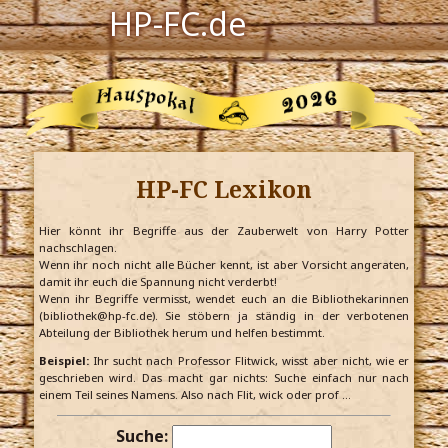
HP-FC.de
Navigation
Harry Potter
Der HP-FC
HP-FC Lexikon
Hogwarts
Zauberwelt
Hier könnt ihr Begriffe aus der Zauberwelt von Harry Potter
nachschlagen.
Wenn ihr noch nicht alle Bücher kennt, ist aber Vorsicht angeraten,
Willkommen
damit ihr euch die Spannung nicht verderbt!
Wenn ihr Begriffe vermisst, wendet euch an die Bibliothekarinnen
(bibliothek@hp-fc.de). Sie stöbern ja ständig in der verbotenen
Abteilung der Bibliothek herum und helfen bestimmt.
Jetzt Fanclub-Mitglied werden!
Beispiel:
Ihr sucht nach Professor Flitwick, wisst aber nicht, wie er
geschrieben wird. Das macht gar nichts: Suche einfach nur nach
einem Teil seines Namens. Also nach Flit, wick oder prof …
Suche: