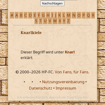
#
A
B
C
D
E
F
G
H
I
J
K
L
M
N
O
P
Q
R
S
T
U
V
W
X
Y
Z
Knarlkiele
Dieser Begriff wird unter
Knarl
erklärt.
© 2000–
2026
HP-FC.
Von Fans, für Fans.
•
•
•
Nutzungsvereinbarung
•
Datenschutz
•
Impressum
Ich schwöre feierlich, dass ich ein Tunichtgut bin