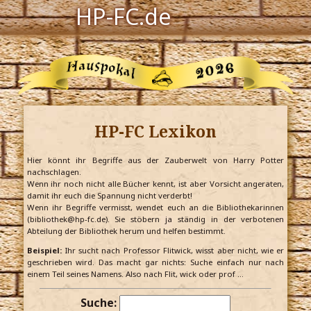
HP-FC.de
Navigation
Harry Potter
Der HP-FC
HP-FC Lexikon
Hogwarts
Zauberwelt
Hier könnt ihr Begriffe aus der Zauberwelt von Harry Potter
nachschlagen.
Wenn ihr noch nicht alle Bücher kennt, ist aber Vorsicht angeraten,
Willkommen
damit ihr euch die Spannung nicht verderbt!
Wenn ihr Begriffe vermisst, wendet euch an die Bibliothekarinnen
(bibliothek@hp-fc.de). Sie stöbern ja ständig in der verbotenen
Abteilung der Bibliothek herum und helfen bestimmt.
Jetzt Fanclub-Mitglied werden!
Beispiel:
Ihr sucht nach Professor Flitwick, wisst aber nicht, wie er
geschrieben wird. Das macht gar nichts: Suche einfach nur nach
einem Teil seines Namens. Also nach Flit, wick oder prof …
Suche: