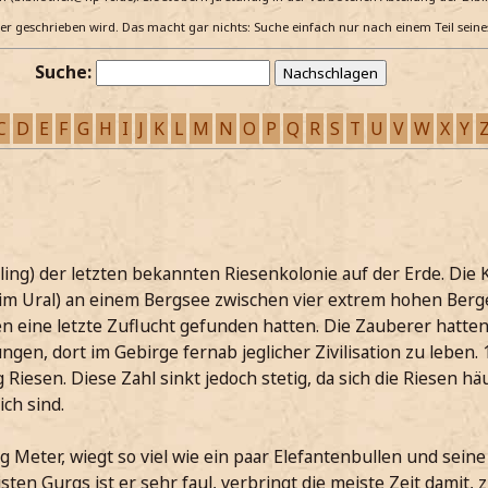
e er geschrieben wird. Das macht gar nichts: Suche einfach nur nach einem Teil sein
Suche:
C
D
E
F
G
H
I
J
K
L
M
N
O
P
Q
R
S
T
U
V
W
X
Y
ing) der letzten bekannten Riesenkolonie auf der Erde. Die Ko
im Ural) an einem Bergsee zwischen vier extrem hohen Berg
en eine letzte Zuflucht gefunden hatten. Die Zauberer hatte
en, dort im Gebirge fernab jeglicher Zivilisation zu leben. 
 Riesen. Diese Zahl sinkt jedoch stetig, da sich die Riesen hä
ich sind.
 Meter, wiegt so viel wie ein paar Elefantenbullen und seine
sten Gurgs ist er sehr faul, verbringt die meiste Zeit damit