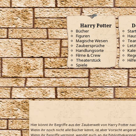
Harry Potter
D
Bücher
Star
Figuren
Haus
Magische Wesen
Tea
Zaubersprüche
Letz
Handlungsorte
Kale
Filme & Crew
Reg
Theaterstück
Hilfe
Spiele
Hier könnt ihr Begriffe aus der Zauberwelt von Harry Potter na
Wenn ihr noch nicht alle Bücher kennt, ist aber Vorsicht angera
Wenn ihr Begriffe vermisst, wendet euch an die Bibliothekarinne