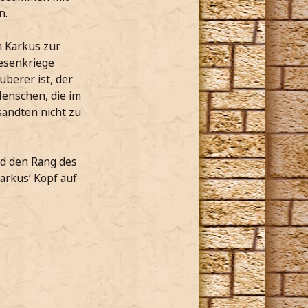
n.
 Karkus zur
esenkriege
berer ist, der
Menschen, die im
andten nicht zu
d den Rang des
arkus‘ Kopf auf