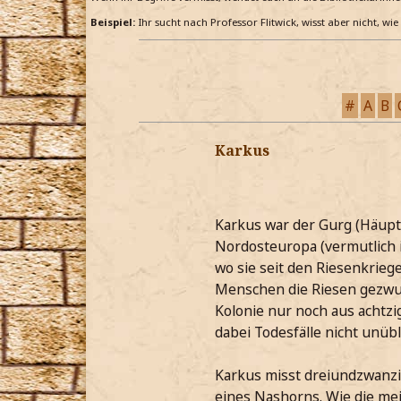
Beispiel:
Ihr sucht nach Professor Flitwick, wisst aber nicht, wi
#
A
B
Karkus
Karkus war der Gurg (Häuptl
Nordosteuropa (vermutlich 
wo sie seit den Riesenkrieg
Menschen die Riesen gezwung
Kolonie nur noch aus achtzig
dabei Todesfälle nicht unübl
Karkus misst dreiundzwanzig
eines Nashorns. Wie die mei