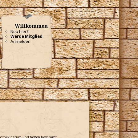
Willkommen
Neu hier?
Werde Mitglied
Anmelden
bliothek herum und helfen bestimmt.