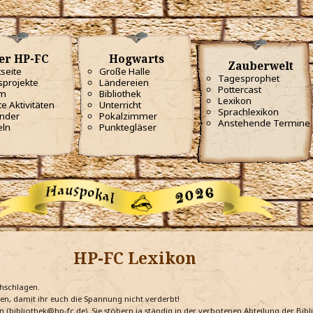
er HP-FC
Hogwarts
Zauberwelt
tseite
Große Halle
Tagesprophet
projekte
Ländereien
Pottercast
m
Bibliothek
Lexikon
te Aktivitäten
Unterricht
Sprachlexikon
nder
Pokalzimmer
Anstehende Termine
eln
Punktegläser
HP-FC Lexikon
chschlagen.
ten, damit ihr euch die Spannung nicht verderbt!
n (bibliothek@hp-fc.de). Sie stöbern ja ständig in der verbotenen Abteilung der Bi