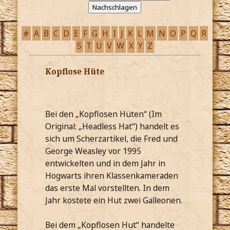
#
A
B
C
D
E
F
G
H
I
J
K
L
M
N
O
P
Q
R
S
T
U
V
W
X
Y
Z
Kopflose Hüte
Bei den „Kopflosen Hüten“ (Im
Original: „Headless Hat“) handelt es
sich um Scherzartikel, die Fred und
George Weasley vor 1995
entwickelten und in dem Jahr in
Hogwarts ihren Klassenkameraden
das erste Mal vorstellten. In dem
Jahr kostete ein Hut zwei Galleonen.
Bei dem „Kopflosen Hut“ handelte