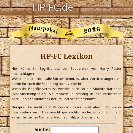
HP-FC.de
Navigation
Harry Potter
Der HP-FC
HP-FC Lexikon
Hogwarts
Zauberwelt
Hier könnt ihr Begriffe aus der Zauberwelt von Harry Potter
nachschlagen.
Wenn ihr noch nicht alle Bücher kennt, ist aber Vorsicht angeraten,
Willkommen
damit ihr euch die Spannung nicht verderbt!
Wenn ihr Begriffe vermisst, wendet euch an die Bibliothekarinnen
(bibliothek@hp-fc.de). Sie stöbern ja ständig in der verbotenen
Abteilung der Bibliothek herum und helfen bestimmt.
Jetzt Fanclub-Mitglied werden!
Beispiel:
Ihr sucht nach Professor Flitwick, wisst aber nicht, wie er
geschrieben wird. Das macht gar nichts: Suche einfach nur nach
einem Teil seines Namens. Also nach Flit, wick oder prof …
Suche: