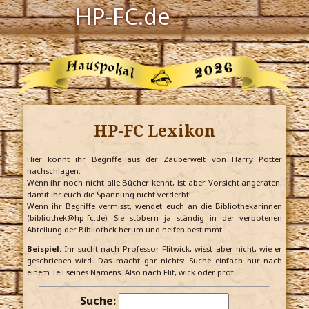
HP-FC.de
Navigation
Harry Potter
Der HP-FC
HP-FC Lexikon
Hogwarts
Zauberwelt
Hier könnt ihr Begriffe aus der Zauberwelt von Harry Potter
nachschlagen.
Wenn ihr noch nicht alle Bücher kennt, ist aber Vorsicht angeraten,
Willkommen
damit ihr euch die Spannung nicht verderbt!
Wenn ihr Begriffe vermisst, wendet euch an die Bibliothekarinnen
(bibliothek@hp-fc.de). Sie stöbern ja ständig in der verbotenen
Abteilung der Bibliothek herum und helfen bestimmt.
Jetzt Fanclub-Mitglied werden!
Beispiel:
Ihr sucht nach Professor Flitwick, wisst aber nicht, wie er
geschrieben wird. Das macht gar nichts: Suche einfach nur nach
einem Teil seines Namens. Also nach Flit, wick oder prof …
Suche: