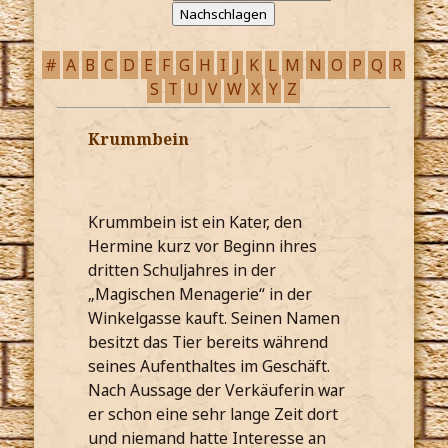
#
A
B
C
D
E
F
G
H
I
J
K
L
M
N
O
P
Q
R
S
T
U
V
W
X
Y
Z
Krummbein
Krummbein ist ein Kater, den
Hermine kurz vor Beginn ihres
dritten Schuljahres in der
„Magischen Menagerie“ in der
Winkelgasse kauft. Seinen Namen
besitzt das Tier bereits während
seines Aufenthaltes im Geschäft.
Nach Aussage der Verkäuferin war
er schon eine sehr lange Zeit dort
und niemand hatte Interesse an