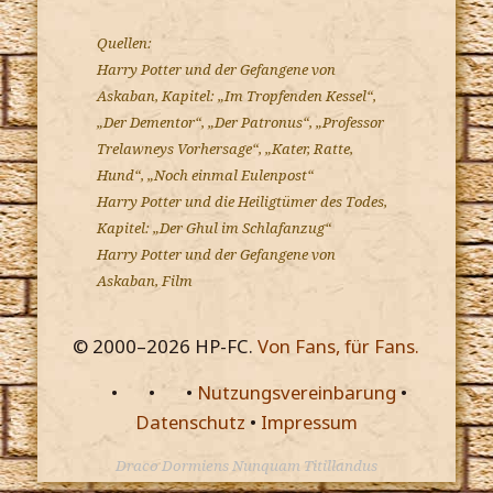
Quellen:
Harry Potter und der Gefangene von
Askaban, Kapitel: „Im Tropfenden Kessel“,
„Der Dementor“, „Der Patronus“, „Professor
Trelawneys Vorhersage“, „Kater, Ratte,
Hund“, „Noch einmal Eulenpost“
Harry Potter und die Heiligtümer des Todes,
Kapitel: „Der Ghul im Schlafanzug“
Harry Potter und der Gefangene von
Askaban, Film
© 2000–
2026
HP-FC.
Von Fans, für Fans.
•
•
•
Nutzungsvereinbarung
•
Datenschutz
•
Impressum
Draco Dormiens Nunquam Titillandus