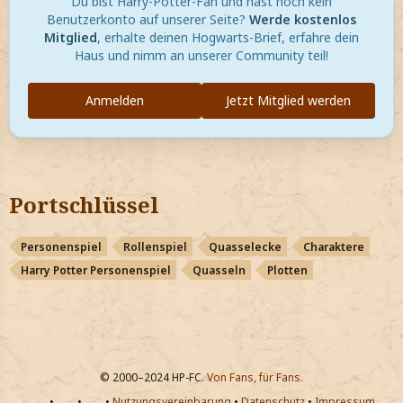
Du bist Harry-Potter-Fan und hast noch kein
Benutzerkonto auf unserer Seite?
Werde kostenlos
Mitglied
, erhalte deinen Hogwarts-Brief, erfahre dein
Haus und nimm an unserer Community teil!
Anmelden
Jetzt Mitglied werden
Portschlüssel
Personenspiel
Rollenspiel
Quasselecke
Charaktere
Harry Potter Personenspiel
Quasseln
Plotten
© 2000–2024 HP-FC.
Von Fans, für Fans.
•
•
•
Nutzungsvereinbarung
•
Datenschutz
•
Impressum