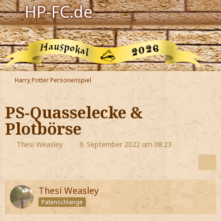
HP-FC.de
Navigation
Harry Potter
Der HP-FC
Harry Potter Personenspiel
Hogwarts
PS-Quasselecke &
Zauberwelt
Plotbörse
Willkommen
Thesi Weasley
9. September 2022 um 08:23
Jetzt Fanclub-Mitglied werden!
Thesi Weasley
Patenschlange