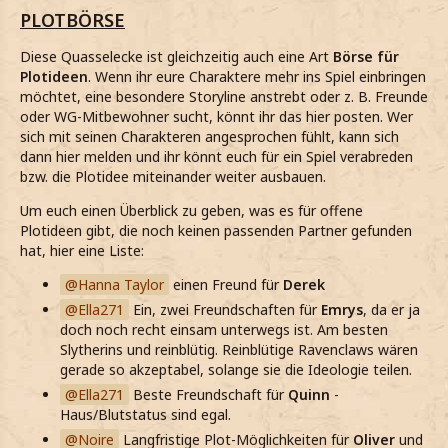
PLOTBÖRSE
Diese Quasselecke ist gleichzeitig auch eine Art
Börse für
Plotideen
. Wenn ihr eure Charaktere mehr ins Spiel einbringen
möchtet, eine besondere Storyline anstrebt oder z. B. Freunde
oder WG-Mitbewohner sucht, könnt ihr das hier posten. Wer
sich mit seinen Charakteren angesprochen fühlt, kann sich
dann hier melden und ihr könnt euch für ein Spiel verabreden
bzw. die Plotidee miteinander weiter ausbauen.
Um euch einen Überblick zu geben, was es für offene
Plotideen gibt, die noch keinen passenden Partner gefunden
hat, hier eine Liste:
Hanna Taylor
einen Freund für
Derek
Ella271
Ein, zwei Freundschaften für
Emrys
, da er ja
doch noch recht einsam unterwegs ist. Am besten
Slytherins und reinblütig. Reinblütige Ravenclaws wären
gerade so akzeptabel, solange sie die Ideologie teilen.
Ella271
Beste Freundschaft für
Quinn
-
Haus/Blutstatus sind egal.
Noire
Langfristige Plot-Möglichkeiten für
Oliver
und