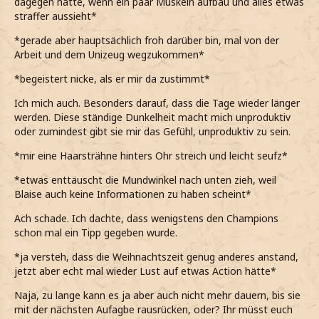
dagegen hätte, wenn ein paar Muskeln aufbau und alles etwas
straffer aussieht*
*gerade aber hauptsächlich froh darüber bin, mal von der
Arbeit und dem Unizeug wegzukommen*
*begeistert nicke, als er mir da zustimmt*
Ich mich auch. Besonders darauf, dass die Tage wieder länger
werden. Diese ständige Dunkelheit macht mich unproduktiv
oder zumindest gibt sie mir das Gefühl, unproduktiv zu sein.
*mir eine Haarsträhne hinters Ohr streich und leicht seufz*
*etwas enttäuscht die Mundwinkel nach unten zieh, weil
Blaise auch keine Informationen zu haben scheint*
Ach schade. Ich dachte, dass wenigstens den Champions
schon mal ein Tipp gegeben wurde.
*ja versteh, dass die Weihnachtszeit genug anderes anstand,
jetzt aber echt mal wieder Lust auf etwas Action hätte*
Naja, zu lange kann es ja aber auch nicht mehr dauern, bis sie
mit der nächsten Aufagbe rausrücken, oder? Ihr müsst euch