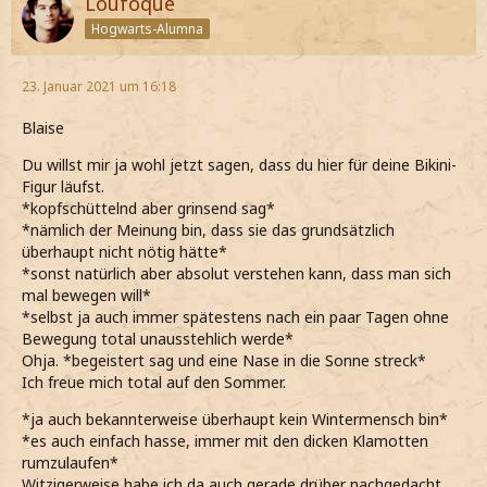
Loufoque
Hogwarts-Alumna
23. Januar 2021 um 16:18
Blaise
Du willst mir ja wohl jetzt sagen, dass du hier für deine Bikini-
Figur läufst.
*kopfschüttelnd aber grinsend sag*
*nämlich der Meinung bin, dass sie das grundsätzlich
überhaupt nicht nötig hätte*
*sonst natürlich aber absolut verstehen kann, dass man sich
mal bewegen will*
*selbst ja auch immer spätestens nach ein paar Tagen ohne
Bewegung total unausstehlich werde*
Ohja. *begeistert sag und eine Nase in die Sonne streck*
Ich freue mich total auf den Sommer.
*ja auch bekannterweise überhaupt kein Wintermensch bin*
*es auch einfach hasse, immer mit den dicken Klamotten
rumzulaufen*
Witzigerweise habe ich da auch gerade drüber nachgedacht.