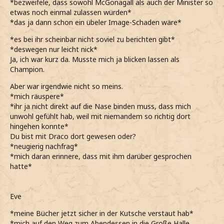
*bezweifele, dass sowohl McGonagall als auch der Minister so
etwas noch einmal zulassen würden*
*das ja dann schon ein übeler Image-Schaden wäre*
*es bei ihr scheinbar nicht soviel zu berichten gibt*
*deswegen nur leicht nick*
Ja, ich war kurz da. Musste mich ja blicken lassen als
Champion.
Aber war irgendwie nicht so meins.
*mich räuspere*
*ihr ja nicht direkt auf die Nase binden muss, dass mich
unwohl gefühlt hab, weil mit niemandem so richtig dort
hingehen konnte*
Du bist mit Draco dort gewesen oder?
*neugierig nachfrag*
*mich daran erinnere, dass mit ihm darüber gesprochen
hatte*
Eve
*meine Bücher jetzt sicher in der Kutsche verstaut hab*
*mich auf den Weg zum Abendessen in die Große Halle