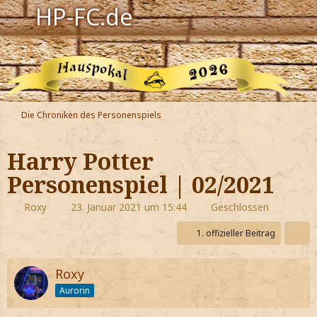
HP-FC.de
Navigation
Harry Potter
Der HP-FC
Die Chroniken des Personenspiels
Hogwarts
Harry Potter
Zauberwelt
Personenspiel | 02/2021
Willkommen
Roxy
23. Januar 2021 um 15:44
Geschlossen
1. offizieller Beitrag
Jetzt Fanclub-Mitglied werden!
Roxy
Aurorin