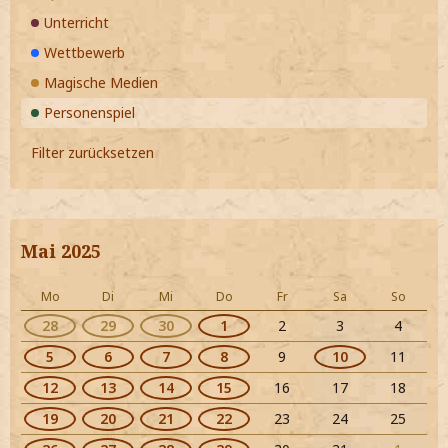
Unterricht
Wettbewerb
Magische Medien
Personenspiel
Filter zurücksetzen
Mai 2025
Mo
Di
Mi
Do
Fr
Sa
So
28
29
30
1
2
3
4
5
6
7
8
9
10
11
12
13
14
15
16
17
18
19
20
21
22
23
24
25