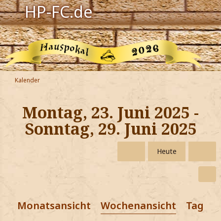
HP-FC.de
Navigation
Harry Potter
Der HP-FC
Kalender
Hogwarts
Montag, 23. Juni 2025 -
Zauberwelt
Sonntag, 29. Juni 2025
Willkommen
Heute
Jetzt Fanclub-Mitglied werden!
Monatsansicht
Wochenansicht
Tagesa