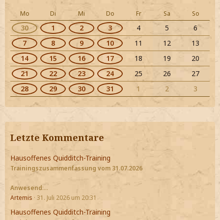
Mo
Di
Mi
Do
Fr
Sa
So
30
1
2
3
4
5
6
7
8
9
10
11
12
13
14
15
16
17
18
19
20
21
22
23
24
25
26
27
28
29
30
31
1
2
3
Letzte Kommentare
Hausoffenes Quidditch-Training
Trainingszusammenfassung vom 31.07.2026
Anwesend
:…
Artemis
31. Juli 2026 um 20:31
Hausoffenes Quidditch-Training