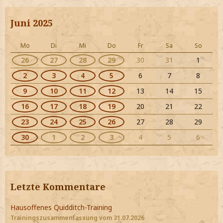
Juni 2025
Mo
Di
Mi
Do
Fr
Sa
So
26
27
28
29
30
31
1
2
3
4
5
6
7
8
9
10
11
12
13
14
15
16
17
18
19
20
21
22
23
24
25
26
27
28
29
30
1
2
3
4
5
6
Letzte Kommentare
Hausoffenes Quidditch-Training
Trainingszusammenfassung vom 31.07.2026