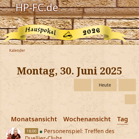
HP-FC.de
Navigation
Harry Potter
Der HP-FC
Kalender
Hogwarts
Montag, 30. Juni 2025
Zauberwelt
Heute
Willkommen
Jetzt Fanclub-Mitglied werden!
Monatsansicht
Wochenansicht
Tagesa
Personenspiel: Treffen des
18:00
Duellier-Clubs