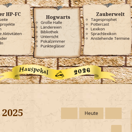
er HP-FC
Zauberwelt
Hogwarts
seite
Tagesprophet
Große Halle
projekte
Pottercast
Ländereien
m
Lexikon
Bibliothek
e Aktivitäten
Sprachlexikon
Unterricht
nder
Anstehende Termine
Pokalzimmer
ln
Punktegläser
i 2025
Heute