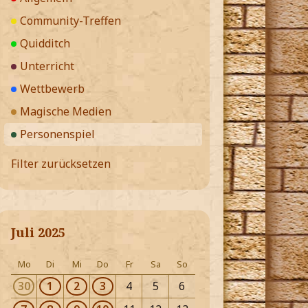
Community-Treffen
Quidditch
Unterricht
Wettbewerb
Magische Medien
Personenspiel
Filter zurücksetzen
Juli 2025
Mo
Di
Mi
Do
Fr
Sa
So
30
1
2
3
4
5
6