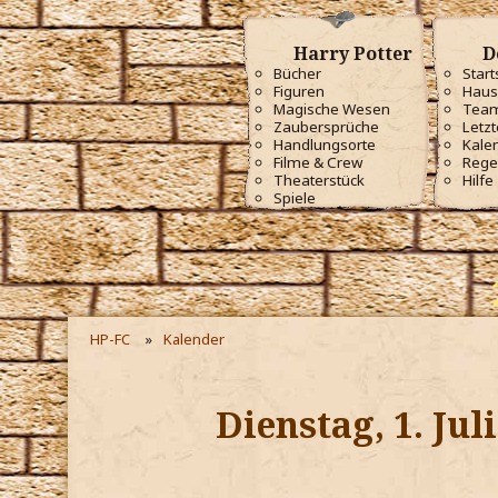
Harry Potter
D
Bücher
Start
Figuren
Haus
Magische Wesen
Tea
Zaubersprüche
Letzt
Handlungsorte
Kale
Filme & Crew
Rege
Theaterstück
Hilfe
Spiele
HP-FC
Kalender
Dienstag, 1. Jul