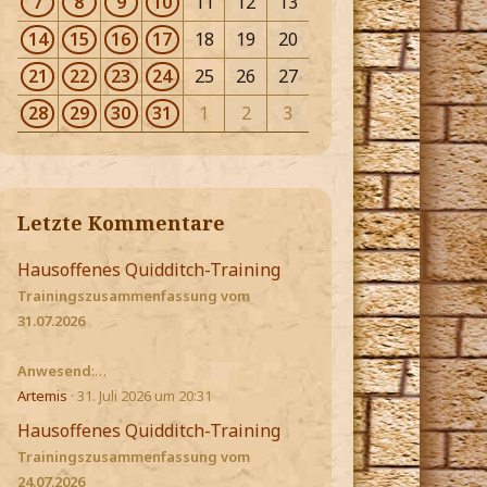
7
8
9
10
11
12
13
14
15
16
17
18
19
20
21
22
23
24
25
26
27
28
29
30
31
1
2
3
Letzte Kommentare
Hausoffenes Quidditch-Training
Trainingszusammenfassung vom
31.07.2026
Anwesend
:…
Artemis
31. Juli 2026 um 20:31
Hausoffenes Quidditch-Training
Trainingszusammenfassung vom
24.07.2026