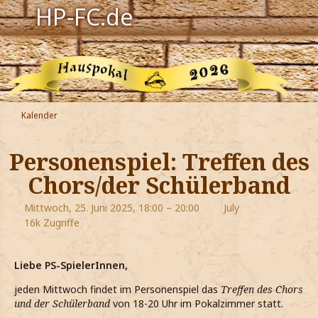
HP-FC.de
Navigation
Harry Potter
Der HP-FC
Kalender
Hogwarts
Personenspiel: Treffen des
Zauberwelt
Chors/der Schülerband
Willkommen
Mittwoch, 25. Juni 2025, 18:00 – 20:00
July
16k Zugriffe
Jetzt Fanclub-Mitglied werden!
Liebe PS-SpielerInnen,
jeden Mittwoch findet im Personenspiel das
Treffen des Chors
und der Schülerband
von 18-20 Uhr im Pokalzimmer statt.