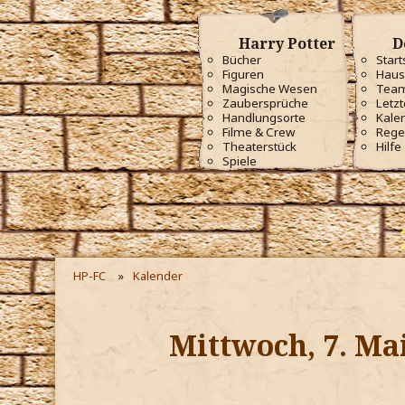
Harry Potter
D
Bücher
Start
Figuren
Haus
Magische Wesen
Tea
Zaubersprüche
Letzt
Handlungsorte
Kale
Filme & Crew
Rege
Theaterstück
Hilfe
Spiele
HP-FC
Kalender
Mittwoch, 7. Ma