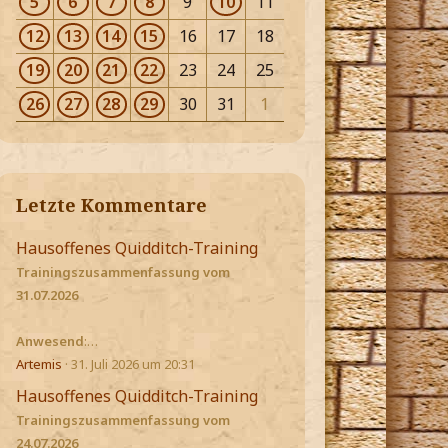
5
6
7
8
9
10
11
12
13
14
15
16
17
18
19
20
21
22
23
24
25
26
27
28
29
30
31
1
Letzte Kommentare
Hausoffenes Quidditch-Training
Trainingszusammenfassung vom
31.07.2026
Anwesend
:…
Artemis
31. Juli 2026 um 20:31
Hausoffenes Quidditch-Training
Trainingszusammenfassung vom
24.07.2026