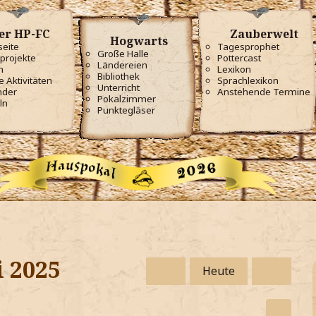
er HP-FC
Zauberwelt
Hogwarts
seite
Tagesprophet
Große Halle
projekte
Pottercast
Ländereien
m
Lexikon
Bibliothek
e Aktivitäten
Sprachlexikon
Unterricht
nder
Anstehende Termine
Pokalzimmer
ln
Punktegläser
i 2025
Heute