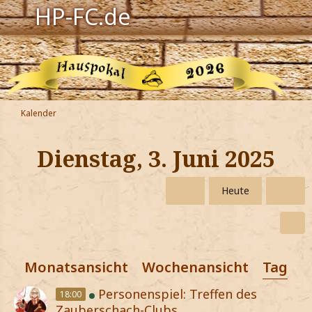
HP-FC.de
Navigation
Harry Potter
Der HP-FC
Kalender
Hogwarts
Dienstag, 3. Juni 2025
Zauberwelt
Heute
Willkommen
Jetzt Fanclub-Mitglied werden!
Monatsansicht
Wochenansicht
Tagesa
Personenspiel: Treffen des
18:00
Zauberschach-Clubs