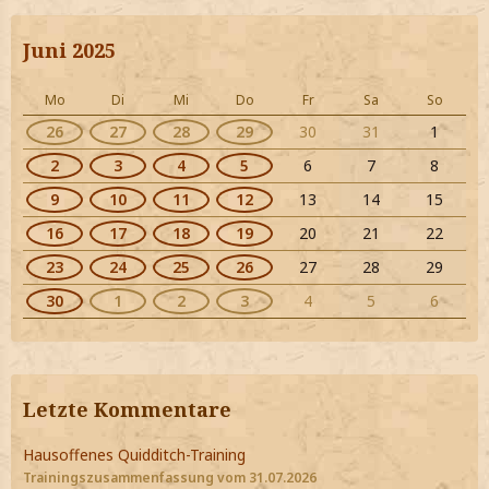
Juni 2025
Mo
Di
Mi
Do
Fr
Sa
So
26
27
28
29
30
31
1
2
3
4
5
6
7
8
9
10
11
12
13
14
15
16
17
18
19
20
21
22
23
24
25
26
27
28
29
30
1
2
3
4
5
6
Letzte Kommentare
Hausoffenes Quidditch-Training
Trainingszusammenfassung vom 31.07.2026