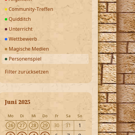
Community-Treffen
Quidditch
Unterricht
Wettbewerb
Magische Medien
Personenspiel
Filter zurücksetzen
Juni 2025
Mo
Di
Mi
Do
Fr
Sa
So
26
27
28
29
30
31
1