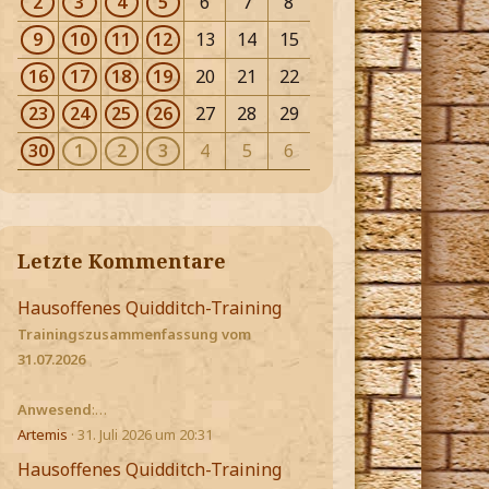
2
3
4
5
6
7
8
9
10
11
12
13
14
15
16
17
18
19
20
21
22
23
24
25
26
27
28
29
30
1
2
3
4
5
6
Letzte Kommentare
Hausoffenes Quidditch-Training
Trainingszusammenfassung vom
31.07.2026
Anwesend
:…
Artemis
31. Juli 2026 um 20:31
Hausoffenes Quidditch-Training