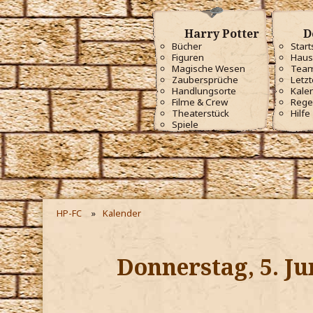
Harry Potter
D
Bücher
Start
Figuren
Haus
Magische Wesen
Tea
Zaubersprüche
Letzt
Handlungsorte
Kale
Filme & Crew
Rege
Theaterstück
Hilfe
Spiele
HP-FC
Kalender
Donnerstag, 5. Ju