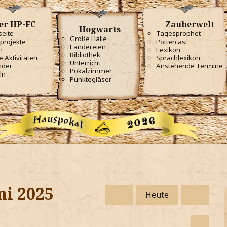
er HP-FC
Zauberwelt
Hogwarts
seite
Tagesprophet
Große Halle
projekte
Pottercast
Ländereien
m
Lexikon
Bibliothek
e Aktivitäten
Sprachlexikon
Unterricht
nder
Anstehende Termine
Pokalzimmer
ln
Punktegläser
ni 2025
Heute