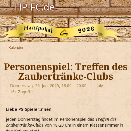
HP-FC.de
Navigation
Harry Potter
Der HP-FC
Kalender
Hogwarts
Personenspiel: Treffen des
Zauberwelt
Zaubertränke-Clubs
Willkommen
Donnerstag, 26. Juni 2025, 18:00 – 20:00
July
16k Zugriffe
Jetzt Fanclub-Mitglied werden!
Liebe PS-SpielerInnen,
jeden Donnerstag findet im Personenspiel das
Treffen des
Zaubertränke-Clubs
von 18-20 Uhr in einem Klassenzimmer in
den Kerkern statt.