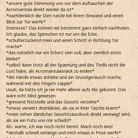
*unsere gute Stimmung von vor dem Auftauchen der
Acromantula direkt wieder da ist*
*nachdenklich die Stirn runzle bei ihrem Einwand und einen
Blick zur Tür werfe*
Interesse? Das können wir bestimmt ganz einfach nachholen.
Ich glaube, das Spinnchen ist nur um die Ecke..
*schulterzuckend mein und einen Schritt in Richtung Tür
mache*
*das natürlich nur ein Scherz sein soll, aber ziemlich ernst
bleibe*
*selbst dann trotz all der Spannung und des Thrills nicht die
Lust habe, als Acromantulasnack zu enden*
*die Hände etwas anhebe und ein Gruselgeräusch mache,
während mit den Fingern zapple*
Uuuh, da hätte ich ja nie mehr alleine aufs Klo gekonnt. Das
wäre echt Mist gewesen.
*grinsend feststelle und das Gesicht verziehe*
*etwas verwirrt dreinblicke, als sie in ihrer Tasche kramt*
*mein selten dämlicher Gesichtsausdruck direkt verewigt wird,
als sie ein Foto von mir schießt*
Äh.. warte, ich war noch nicht bereit. Mach noch eins!
*deshalb schnell verlange und mich etwas in Pose werfe*