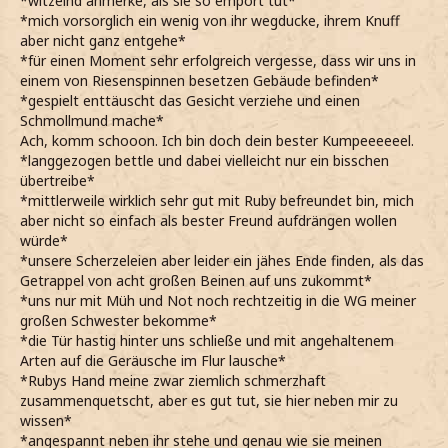
*witzelnd anmerke, als sie so empört tut*
*mich vorsorglich ein wenig von ihr wegducke, ihrem Knuff
aber nicht ganz entgehe*
*für einen Moment sehr erfolgreich vergesse, dass wir uns in
einem von Riesenspinnen besetzen Gebäude befinden*
*gespielt enttäuscht das Gesicht verziehe und einen
Schmollmund mache*
Ach, komm schooon. Ich bin doch dein bester Kumpeeeeeel.
*langgezogen bettle und dabei vielleicht nur ein bisschen
übertreibe*
*mittlerweile wirklich sehr gut mit Ruby befreundet bin, mich
aber nicht so einfach als bester Freund aufdrängen wollen
würde*
*unsere Scherzeleien aber leider ein jähes Ende finden, als das
Getrappel von acht großen Beinen auf uns zukommt*
*uns nur mit Müh und Not noch rechtzeitig in die WG meiner
großen Schwester bekomme*
*die Tür hastig hinter uns schließe und mit angehaltenem
Arten auf die Geräusche im Flur lausche*
*Rubys Hand meine zwar ziemlich schmerzhaft
zusammenquetscht, aber es gut tut, sie hier neben mir zu
wissen*
*angespannt neben ihr stehe und genau wie sie meinen