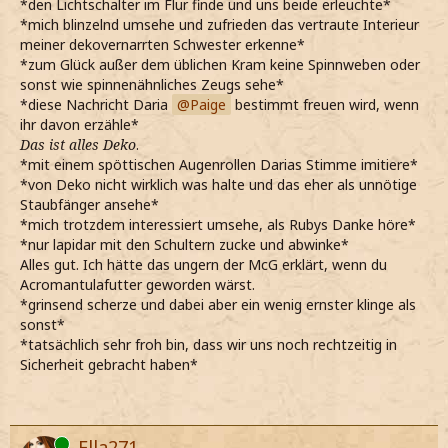
*den Lichtschalter im Flur finde und uns beide erleuchte*
*mich blinzelnd umsehe und zufrieden das vertraute Interieur
meiner dekovernarrten Schwester erkenne*
*zum Glück außer dem üblichen Kram keine Spinnweben oder
sonst wie spinnenähnliches Zeugs sehe*
*diese Nachricht Daria
Paige
bestimmt freuen wird, wenn
ihr davon erzähle*
Das ist alles Deko
.
*mit einem spöttischen Augenrollen Darias Stimme imitiere*
*von Deko nicht wirklich was halte und das eher als unnötige
Staubfänger ansehe*
*mich trotzdem interessiert umsehe, als Rubys Danke höre*
*nur lapidar mit den Schultern zucke und abwinke*
Alles gut. Ich hätte das ungern der McG erklärt, wenn du
Acromantulafutter geworden wärst.
*grinsend scherze und dabei aber ein wenig ernster klinge als
sonst*
*tatsächlich sehr froh bin, dass wir uns noch rechtzeitig in
Sicherheit gebracht haben*
Online
Ella271