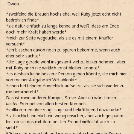
-Owen-
*zweifelnd die Brauen hochziehe, weil Ruby jetzt echt nicht
bedrohlich finde*
*sie dafür einfach zu lange kenne und weiß, dass am Ende
doch mehr Kraft haben werde*
*mich zur Seite wegducke, als sie es mit einem Knuffer
versucht*
*ein bisschen davon noch zu spüren bekomme, wenn auch
eher sehr sachte*
*die Lage gerade wohl insgesamt viel zu locker nehmen, aber
mit Ruby noch nie wirklich ernst bleiben konnte*
*es deshalb keine bessere Person geben könnte, die mich hier
von meiner Aufgabe im WH ablenkt*
*einen bettelnden Hundeblick aufsetze, als sie sich wieder zu
mir herumdreht*
Das ist mein anderer Kumpel, Steve. Aber du wärst mein
bester
Frumpel von allen besten Kumpels.
*vollkommen überzeugt sage und bekräftigend dazu nicke*
*tatsächlich innerlich ein wenig unsicher, aber auch gespannt
bin, ob sie das mit dem besten Freund vielleicht auch so
sieht*
*Ruby echt gerne hab und wir uns echt schon ewige Zeiten