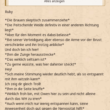
Alles anzeigen
Ich bin's auch nicht. Ich erinnere mich nämlich genau, dass
die Mutprobe an der Peitschenden Weide vorbeiführt und
Ruby
nicht am Wohnheim.
*mal klarstelle und die Brauen hochziehe*
*Die Brauen skeptisch zusammenziehe*
*fast schon ein bisschen genervt von dem bin, was sie mir
*Die Peitschende Weide definitiv in einer anderen Richtung
hier unterstellt*
liegt*
*schließlich ganz sicher bin, dass niemand etwas vom WH
*Aber für den Moment es dabei belasse*
gesagt hat, als es um die Mutprobe ging*
*Bei seiner Verteidigung aber ebenso die Arme vor der Brust
*sie zweifelnd ansehe und den Kopf leicht zur Seite neige*
verschränke und ihn trotzig anblicke*
*jedoch schon irgendwie glaube, dass sie ziemlich klar ist
Und doch bin ich hier!
und höchstens glaube, dass sie vielleicht ein
*Ihm die Zunge herausstrecke*
Verwechslungszauber erwischt hat*
*Das wirklich seltsam ist*
He, ich bin auch voll zurechnungsfähig!
*Zu gerne wüsste, was hier dahinter steckt*
*mich beleidigt verteidige und die Arme vor der Brust
Hey!
verschränke*
*Sich meine Stimmung wieder deutlich hebt, als so entspannt
*irgendwas hier wirklich gerade nicht richtig läuft zwischen
mit ihm witzeln kann*
uns*
Ich zeig dir gleich Troll!
*sonst selten so offen an Ruby vorbeizureden scheine*
*Ihm in die Seite knuffe*
*leidend das Gesicht verziehe und bestätigend nicke*
*Wirklich froh bin, mit Owen hier zu sein und nicht alleine
*sich meine Miene einen Moment später aufhellt und
durch das WH zu irren*
begeistert grinse bei ihren Worten*
*Auch wenn mich nur wenig entspannen kann, seine
Entführerin, Retterin, Troll - wie auch immer. Hauptsache,
Anwesenheit doch gut gegen die Nervosität hilft*