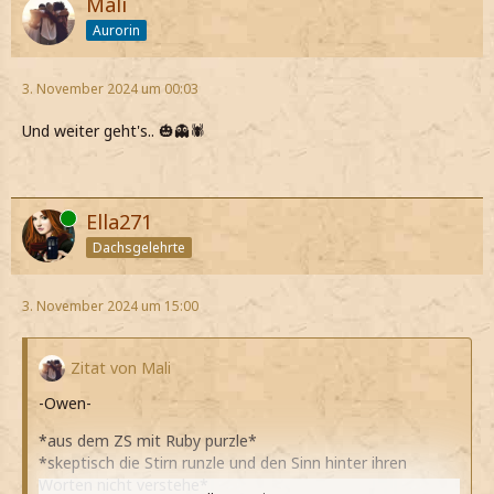
Mali
Aurorin
3. November 2024 um 00:03
Und weiter geht's.. 🎃👻🕷️
Online
Ella271
Dachsgelehrte
3. November 2024 um 15:00
Zitat von Mali
-Owen-
*aus dem ZS mit Ruby purzle*
*skeptisch die Stirn runzle und den Sinn hinter ihren
Worten nicht verstehe*