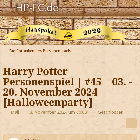
HP-FC.de
Navigation
Harry Potter
Der HP-FC
Die Chroniken des Personenspiels
Hogwarts
Harry Potter
Zauberwelt
Personenspiel | #45 | 03. -
20. November 2024
Willkommen
[Halloweenparty]
Jetzt Fanclub-Mitglied werden!
Mali
3. November 2024 um 00:03
Geschlossen