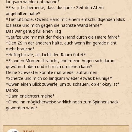
langsam wieder entspanne*
*für meine Verhältnisse ziemlich ungehalten fauche*
*Erst jetzt bemerke, dass die ganze Zeit den Atem
*gerade aber auch meine sonst so entspannten Nerven
angehalten habe*
etwas mit mir durchgehen*
*Tief luft hole, Owens Hand mit einem entschuldigenden Blick
*es dann endlich im Schloss klickt und erleichtert gegen
loslasse und mich gegen die nächste Wand lehne*
die Tür drücke*
Das war genug für einen Tag
*Ruby mit mir ziehe und die Tür sofort wieder hinter uns
*Seufze und mir mit der freien Hand durch die Haare fahre*
zuschiebe*
*Den ZS in der anderen halte, auch wenn ihn gerade nicht
*keuchend einige Schritte rückwärts in den Flur
mehr brauche*
hineinmache und mit gehobenem Zauberstab die Tür
*Heftig blinzle, als Licht den Raum flutet*
fixiere*
*Es einen Moment braucht, ehe meine Augen sich daran
*den Atem anhalte und nur das Blut in meinen Ohren
gewöhnt haben und ich mich umsehen kann*
rauschen höre*
Deine Schwester könnte mal wieder aufräumen
*Rubys Hand angespannt festhalte und das nur minimal
*Scherze und mich so langsam wieder etwas beruhige*
zu meiner Beruhigung beiträgt*
*Owen einen Blick zuwerfe, um zu schauen, ob er okay ist*
*das Klicken vor unserer Tür plötzlich verstummt und die
Danke
Lippen beunruhigt aufeinander presse*
*Dann erleichtert meine*
*einfach hoffe, dass die Spinne unsere Spur verloren oder
*Ohne ihn möglicherweise wirklich noch zum Spinnensnack
keinen Bock hat, die Türe einzutreten*
geworden wäre*
*das Glück zumindest in diesem Fall auf unserer Seite ist
und das Trippeln wenig später verklingt*
Mannoman.
*erleichtert aufatme und mich gegen Darias Kommode