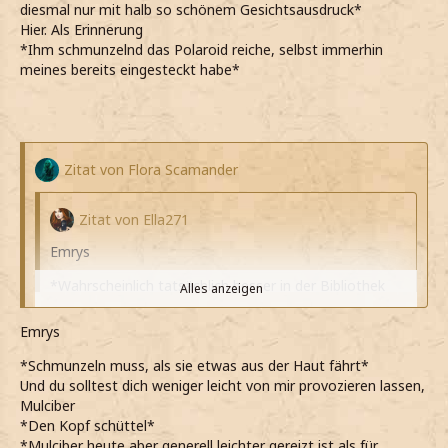
diesmal nur mit halb so schönem Gesichtsausdruck*
Hier. Als Erinnerung
*Ihm schmunzelnd das Polaroid reiche, selbst immerhin
meines bereits eingesteckt habe*
Zitat von Flora Scamander
Zitat von Ella271
Emrys
*Wahrscheinlich tatsächlich besser in der Bibliothek
Alles anzeigen
oder im GR aufgehoben wäre*
*Schließlich nach wie vor noch einiges nachzuholen
Emrys
Alles anzeigen
habe*
*Schmunzeln muss, als sie etwas aus der Haut fährt*
*Aber Mulciber das gesamte Wochenende mit
Roxane
Und du solltest dich weniger leicht von mir provozieren lassen,
Patrouille beschäftigt sein wird, während selbst diese
Mulciber
Zeit immer noch aktiv zum lernen nutzen kann*
*bei seinen Worten die Augen verdrehe*
*Den Kopf schüttel*
Ich bin eben immer für eine Überraschung gut
Na ja.
*Mulciber heute aber generell leichter gereizt ist als für
*Deshalb einfach entgegne*