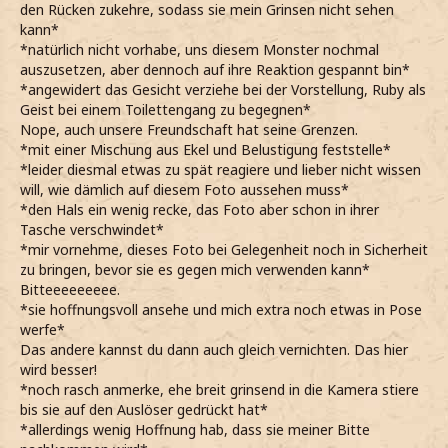
den Rücken zukehre, sodass sie mein Grinsen nicht sehen
kann*
*natürlich nicht vorhabe, uns diesem Monster nochmal
auszusetzen, aber dennoch auf ihre Reaktion gespannt bin*
*angewidert das Gesicht verziehe bei der Vorstellung, Ruby als
Geist bei einem Toilettengang zu begegnen*
Nope, auch unsere Freundschaft hat seine Grenzen.
*mit einer Mischung aus Ekel und Belustigung feststelle*
*leider diesmal etwas zu spät reagiere und lieber nicht wissen
will, wie dämlich auf diesem Foto aussehen muss*
*den Hals ein wenig recke, das Foto aber schon in ihrer
Tasche verschwindet*
*mir vornehme, dieses Foto bei Gelegenheit noch in Sicherheit
zu bringen, bevor sie es gegen mich verwenden kann*
Bitteeeeeeeee.
*sie hoffnungsvoll ansehe und mich extra noch etwas in Pose
werfe*
Das andere kannst du dann auch gleich vernichten. Das hier
wird besser!
*noch rasch anmerke, ehe breit grinsend in die Kamera stiere
bis sie auf den Auslöser gedrückt hat*
*allerdings wenig Hoffnung hab, dass sie meiner Bitte