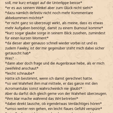
soll, mir kurz ertappt auf die Unterlippe beisse*
*er es aus seinem Winkel aber zum Glück nicht sieht*
*dazu nämlich definitiv nicht noch mehr Kommentare
abbekommen möchte*
*er nicht ganz so überzeugt wirkt, als meine, dass es etwas
mehr Aufgaben benötigt, damit zu einem Burnout komme*
*kurz sogar glaube sorge in seinem Blick zusehen, zumindest
für einen kurzen Moment*
*da dieser aber genauso schnell wieder vorbei ist und es
zudem Fawley, ist der mir gegenüber steht mich dabei sicher
getäuscht hab*
Was?
*dann aber doch frage und die Augenbraue hebe, als er mich
zweifelnd anschaut*
*leicht schnaube*
Hätte ich bestimmt, wenn ich damit gerechnet hätte.
*so viel Wahrheit ihm mal mitteile, er das ganze mit den
Acromantulas sonst wahrscheinlich nie glaubt*
Aber du darfst dich gleich gerne von der Wahrheit überzeugen.
*ihm klar mache während das WH betreten*
*dabei direkt lausche, ob irgendetwas Verdächtiges hören*
*umso weiter rein gehen, ein leicht flaues Gefühl verspüre*