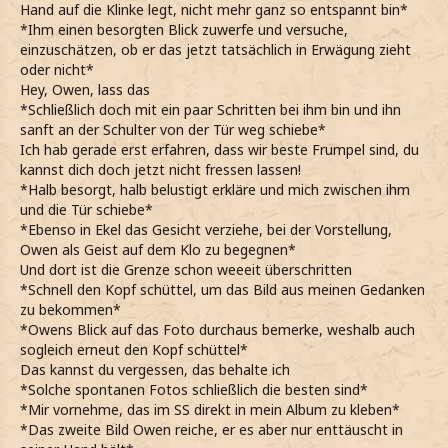
Hand auf die Klinke legt, nicht mehr ganz so entspannt bin*
*Ihm einen besorgten Blick zuwerfe und versuche,
einzuschätzen, ob er das jetzt tatsächlich in Erwägung zieht
oder nicht*
Hey, Owen, lass das
*Schließlich doch mit ein paar Schritten bei ihm bin und ihn
sanft an der Schulter von der Tür weg schiebe*
Ich hab gerade erst erfahren, dass wir beste Frumpel sind, du
kannst dich doch jetzt nicht fressen lassen!
*Halb besorgt, halb belustigt erkläre und mich zwischen ihm
und die Tür schiebe*
*Ebenso in Ekel das Gesicht verziehe, bei der Vorstellung,
Owen als Geist auf dem Klo zu begegnen*
Und dort ist die Grenze schon weeeit überschritten
*Schnell den Kopf schüttel, um das Bild aus meinen Gedanken
zu bekommen*
*Owens Blick auf das Foto durchaus bemerke, weshalb auch
sogleich erneut den Kopf schüttel*
Das kannst du vergessen, das behalte ich
*Solche spontanen Fotos schließlich die besten sind*
*Mir vornehme, das im SS direkt in mein Album zu kleben*
*Das zweite Bild Owen reiche, er es aber nur enttäuscht in