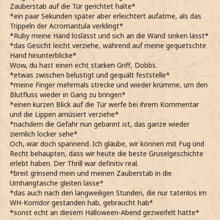
Zauberstab auf die Tür gerichtet halte*
*ein paar Sekunden später aber erleichtert aufatme, als das
Trippeln der Acromantula verklingt*
*Ruby meine Hand loslässt und sich an die Wand sinken lässt*
*das Gesicht leicht verziehe, während auf meine gequetschte
Hand hinunterblicke*
Wow, du hast einen echt starken Griff, Dobbs.
*etwas zwischen belustigt und gequält feststelle*
*meine Finger mehrmals strecke und wieder krümme, um den
Blutfluss wieder in Gang zu bringen*
*einen kurzen Blick auf die Tür werfe bei ihrem Kommentar
und die Lippen amüsiert verziehe*
*nachdem die Gefahr nun gebannt ist, das ganze wieder
ziemlich locker sehe*
Och, war doch spannend. Ich glaube, wir können mit Fug und
Recht behaupten, dass wir heute die beste Gruselgeschichte
erlebt haben. Der Thrill war definitiv real.
*breit grinsend mein und meinen Zauberstab in die
Umhangtasche gleiten lasse*
*das auch nach den langweiligen Stunden, die nur tatenlos im
WH-Korridor gestanden hab, gebraucht hab*
*sonst echt an diesem Halloween-Abend gezweifelt hätte*