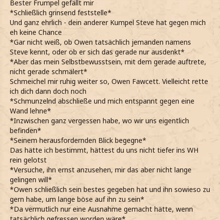
Bester Frumpel gefällt mir
*Schließlich grinsend feststelle*
Und ganz ehrlich - dein anderer Kumpel Steve hat gegen mich
eh keine Chance
*Gar nicht weiß, ob Owen tatsächlich jemanden namens
Steve kennt, oder ob er sich das gerade nur ausdenkt*
*Aber das mein Selbstbewusstsein, mit dem gerade auftrete,
nicht gerade schmälert*
Schmeichel mir ruhig weiter so, Owen Fawcett. Vielleicht rette
ich dich dann doch noch
*Schmunzelnd abschließe und mich entspannt gegen eine
Wand lehne*
*Inzwischen ganz vergessen habe, wo wir uns eigentlich
befinden*
*Seinem herausfordernden Blick begegne*
Das hätte ich bestimmt, hättest du uns nicht tiefer ins WH
rein gelotst
*Versuche, ihn ernst anzusehen, mir das aber nicht lange
gelingen will*
*Owen schließlich sein bestes gegeben hat und ihn sowieso zu
gern habe, um lange böse auf ihn zu sein*
*Da vermutlich nur eine Ausnahme gemacht hätte, wenn
tatsächlich gefressen worden wäre*