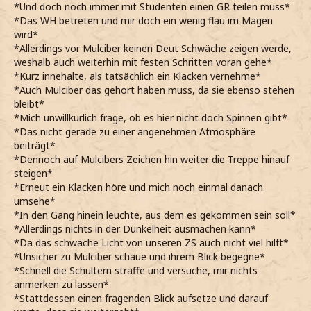
*Fawleys überrascht wirkt, als ihm von der Begegnung mit
*Und doch noch immer mit Studenten einen GR teilen muss*
"Heldentaten" augenblicklich angeben muss*
einer der Spinnen erzähle*
*Das WH betreten und mir doch ein wenig flau im Magen
*Als beim WH angekommen sind, mich gar nicht lang
Richtig gehört.
wird*
bitten lasse und vor ihr das Gebäude betrete*
*meine und mir kurz durch die Haare streiche*
*Allerdings vor Mulciber keinen Deut Schwäche zeigen werde,
*Die Nase rümpfe als die ganzen Spinnenweben sehe*
Kurz bevor sie das Wohnheim evakuiert haben. Die Spinne
weshalb auch weiterhin mit festen Schritten voran gehe*
*Für Deko definitiv gesorgt ist*
hatte die Nerven, die Wohnung meines Bruders
*Kurz innehalte, als tatsächlich ein Klacken vernehme*
Fehlen noch die Spinnen
aufzusuchen.
*Auch Mulciber das gehört haben muss, da sie ebenso stehen
*Meinen nächsten Gedanken laut ausspreche*
*anmerke und augenblicklich die Lippen verziehe bei dem
bleibt*
*Anschließend meinen ZS hervorhole und ebenfalls
Gedanken*
*Mich unwillkürlich frage, ob es hier nicht doch Spinnen gibt*
einen Lumos zaubere*
*Fawley überraschend zügig meiner einladung nachgeht
*Das nicht gerade zu einer angenehmen Atmosphäre
*Zwar nicht weiß, warum Mulciber ihren nonverbal
und ins WH eintritt*
beiträgt*
ausführt, aber das ungute Gefühl habe, dass es ihr
*nur den Kopf schütteln kann über seine wohl gespielte
*Dennoch auf Mulcibers Zeichen hin weiter die Treppe hinauf
gleich tun sollte*
coolness*
steigen*
*Verstehend nicke und mich langsam in Bewegung
Wenn wir Glück haben, bekommst du deine Spinnen auch
*Erneut ein Klacken höre und mich noch einmal danach
setze*
noch zusehen.
umsehe*
*Zur Treppe schlicht den Gang hinunter müssen, das
*spottend sage und den Gang vor uns betrachte*
*In den Gang hinein leuchte, aus dem es gekommen sein soll*
sicher nicht allzu schwer werden sollte*
*zur Treppe gehen und kurz innehalte als ein klackern
*Allerdings nichts in der Dunkelheit ausmachen kann*
höre*
*Da das schwache Licht von unseren ZS auch nicht viel hilft*
*Fawley auch direkt anhält und beide dem Geräusch
*Unsicher zu Mulciber schaue und ihrem Blick begegne*
lauschen*
*Schnell die Schultern straffe und versuche, mir nichts
Weiter.
anmerken zu lassen*
*dann allerdings unbeirrt sage und Fawley dabei auf der
*Stattdessen einen fragenden Blick aufsetze und darauf
Treppe überhole und vorausgehe*