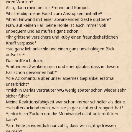
ihren Worten*
Also, dann mein bester Freund und Kumpel..
*ihr freudig meine Faust zum Anstupsen hinhalte*
*ihren Einwand mit einer abwinkenden Geste quittiere*
Nah, auf keinen Fall. Seine Höhle ist auch immer voll
unbequem und es müffelt ganz schön.
*ihr grinsend versichere und Ruby einen freundschaftlichen
Knuff verpasse*
*sie ganz lieb anlächle und einen ganz unschuldigen Blick
aufsetze*
Das hoffe ich doch.
*mit einem Zwinkern mein und eher glaube, dass in diesem
Fall schon gewonnen hab*
*die Acromantula aber unser albernes Geplänkel erstmal
unterbricht*
*mich in Darias vertrauter WG wenig später schon wieder sehr
sicher fühle*
Meine Reaktionsfähigkeit war schon immer schneller als deine.
*schulterzuckend mein, weil sie ja gar nicht erst reagiert hat*
*jedoch ein Zucken um die Mundwinkel nicht unterdrücken
kann*
*am Ende ja eigentlich nur zählt, dass wir nicht gefressen
wurden*