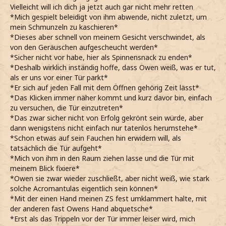
du bringst mich hier raus.
Vielleicht will ich dich ja jetzt auch gar nicht mehr retten
*amüsiert mein und Ruby spielerisch in die Seite stupse*
*Mich gespielt beleidigt von ihm abwende, nicht zuletzt, um
*meine gute Laune aber nicht lange anhält, als von dem
mein Schmunzeln zu kaschieren*
Trippeln aufgescheucht werden*
*Dieses aber schnell von meinem Gesicht verschwindet, als
*angespannt den Blick schweifen lasse, ehe Ruby am Arm
von den Geräuschen aufgescheucht werden*
packe und sie mit mir ziehe*
*Sicher nicht vor habe, hier als Spinnensnack zu enden*
*sonst definitiv als Riesenspinnensnack enden, wenn hier
*Deshalb wirklich inständig hoffe, dass Owen weiß, was er tut,
weiter Wurzeln schlagen*
als er uns vor einer Tür parkt*
*ein paar Korridore entlanghetze, ehe endlich eine Idee
*Er sich auf jeden Fall mit dem Öffnen gehörig Zeit lässt*
habe, wo wir Zuflucht suchen könnten*
*Das Klicken immer näher kommt und kurz davor bin, einfach
*erleichtert Darias
Paige
Tür entdecke und Ruby davor
zu versuchen, die Tür einzutreten*
parke*
*Das zwar sicher nicht von Erfolg gekrönt sein würde, aber
*hektisch meinen ZS gegen das Schloss halte und
dann wenigstens nicht einfach nur tatenlos herumstehe*
inständig bete, dass es funktioniert*
*Schon etwas auf sein Fauchen hin erwidern will, als
Jaja, ich bin ja schon dabei!
tatsächlich die Tür aufgeht*
*gereizt zische, als Rubys drängende Stimme hinter mir
*Mich von ihm in den Raum ziehen lasse und die Tür mit
vernehme*
meinem Blick fixiere*
*einen weiteren Versuch brauche und nicht verhindern
*Owen sie zwar wieder zuschließt, aber nicht weiß, wie stark
kann, dass meine Hände dabei leicht zittern*
solche Acromantulas eigentlich sein können*
*das Klicken der Acromantula nämlich schon viel zu nahe
*Mit der einen Hand meinen ZS fest umklammert halte, mit
ist und quasi schon ihren Atem in meinem Nacken spüren
der anderen fast Owens Hand abquetsche*
kann*
*Erst als das Trippeln vor der Tür immer leiser wird, mich
Ja, verdammt, ich mach ja schon!