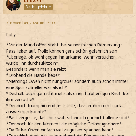
Dachsgelehrte
3. November 2024 um 16:09
Ruby
*Mir der Mund offen steht, bei seiner frechen Bemerkung*
Pass lieber auf, Trolle können ganz schön gefährlich sein
*Überlege, ob wohl gegen ihn ankäme, wenn versuchen
würde, ihn durchzukitzeln*
Besonders wenn man sie reizt
*Drohend die Hände hebe*
*Allerdings Owen nicht nur größer sondern auch schon immer
eine Spur schneller war als ich*
*Deshalb auch gar nicht mehr als einen halbherzigen Knuff bei
ihm versuche*
*Dennoch triumphierend feststelle, dass er ihm nicht ganz
ausweichen konnte*
*Fast vergesse, dass hier wahrscheinlich gar nicht alleine sind*
*Dennoch für den Moment die mögliche Gefahr ignoriere*
*Dafür bei Owen einfach viel zu gut entspannen kann*
*Es wirklich mag, wie unkompliziert die Freundschaft zu ihm