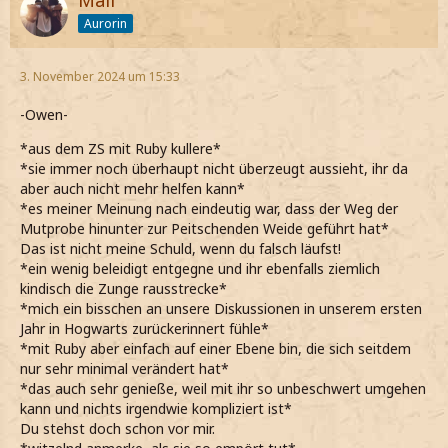
Mali
sinken lasse*
Aurorin
*mir mit der Hand übers Gesicht fahre und ein schiefes
Grinsen zustande bringe*
Die WG meiner Schwester. Sie hat da so eigene
3. November 2024 um 15:33
Methoden, ihre Tür zu verschließen und die hab ich über
die Jahre rausgekriegt.
-Owen-
*ziemlich zufrieden mit mir erkläre und vollkommen
ungeniert auf den Flurlichtschalter drücke*
*aus dem ZS mit Ruby kullere*
*sie immer noch überhaupt nicht überzeugt aussieht, ihr da
--> *wieder in den ZS zurückschleiche*
aber auch nicht mehr helfen kann*
*es meiner Meinung nach eindeutig war, dass der Weg der
Mutprobe hinunter zur Peitschenden Weide geführt hat*
Das ist nicht meine Schuld, wenn du falsch läufst!
*ein wenig beleidigt entgegne und ihr ebenfalls ziemlich
kindisch die Zunge rausstrecke*
*mich ein bisschen an unsere Diskussionen in unserem ersten
Jahr in Hogwarts zurückerinnert fühle*
*mit Ruby aber einfach auf einer Ebene bin, die sich seitdem
nur sehr minimal verändert hat*
*das auch sehr genieße, weil mit ihr so unbeschwert umgehen
kann und nichts irgendwie kompliziert ist*
Du stehst doch schon vor mir.