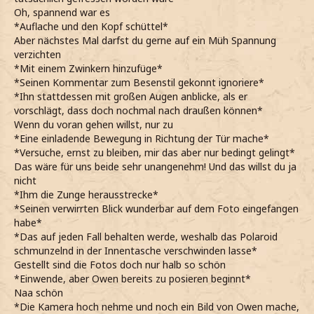
Oh, spannend war es
*Auflache und den Kopf schüttel*
Aber nächstes Mal darfst du gerne auf ein Müh Spannung
verzichten
*Mit einem Zwinkern hinzufüge*
*Seinen Kommentar zum Besenstil gekonnt ignoriere*
*Ihn stattdessen mit großen Augen anblicke, als er
vorschlägt, dass doch nochmal nach draußen können*
Wenn du voran gehen willst, nur zu
*Eine einladende Bewegung in Richtung der Tür mache*
*Versuche, ernst zu bleiben, mir das aber nur bedingt gelingt*
Das wäre für uns beide sehr unangenehm! Und das willst du ja
nicht
*Ihm die Zunge herausstrecke*
*Seinen verwirrten Blick wunderbar auf dem Foto eingefangen
habe*
*Das auf jeden Fall behalten werde, weshalb das Polaroid
schmunzelnd in der Innentasche verschwinden lasse*
Gestellt sind die Fotos doch nur halb so schön
*Einwende, aber Owen bereits zu posieren beginnt*
Naa schön
*Die Kamera hoch nehme und noch ein Bild von Owen mache,