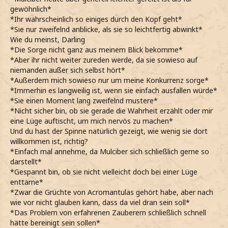
*eine grössere Überraschung immer noch er in einem
gewöhnlich*
*Sie zweifelnd anblicke, als sie von einem
Kostüm wäre*
*Ihr wahrscheinlich so einiges durch den Kopf geht*
Clownskostüm spricht*
*mir aber beim besten Willen auch nicht einfallen möchte,
*Sie nur zweifelnd anblicke, als sie so leichtfertig abwinkt*
Wär das nicht eher etwas für dich, Darling?
als was er sich verkleiden würde*
Wie du meinst, Darling
*Erwidere, und mich von ihrem kläglichen Versuch
*als er meint, dass Clown, was für mich wäre, schnaube*
*Die Sorge nicht ganz aus meinem Blick bekomme*
witzig zu sein nicht beeindrucken lasse*
Bei Merlin Fawley, nach 5 Jahren in derselben Klasse
*Aber ihr nicht weiter zureden werde, da sie sowieso auf
*Mit den Schultern zucke, als sie ihre Leistung
könntest du mich doch auch besser kennen.
niemanden außer sich selbst hört*
weiterhin kleinredet*
*nur knapp anmerke*
*Außerdem mich sowieso nur um meine Konkurrenz sorge*
Tja, es ist dein Burnout
*dabei mal auslasse, dass selbst keine Ahnung habe, als
*Immerhin es langweilig ist, wenn sie einfach ausfallen würde*
*Sicher nicht auch noch anfange, auf sie aufzupassen*
was er gehen könnte*
*Sie einen Moment lang zweifelnd mustere*
*Dafür definitiv besseres mit meiner Zeit anfangen
*er mit den Schultern zuckt und gleichgültig kurz den Blick
*Nicht sicher bin, ob sie gerade die Wahrheit erzählt oder mir
kann*
von ihm abwende*
eine Lüge auftischt, um mich nervös zu machen*
*Tatsächlich einen Moment lang überrascht bin, als
*bei seinen Worten aber unwillkürlich kurz
Und du hast der Spinne natürlich gezeigt, wie wenig sie dort
sie von einer Acromantulabegegnung spricht*
zusammenzucke und dann wieder zu ihm schaue und die
willkommen ist, richtig?
*Nicht einschätzen kann, ob sie das nur sagt, um
Stirn leicht runzle*
*Einfach mal annehme, da Mulciber sich schließlich gerne so
meine Aufmerksamkeit zu behalten, oder ob es
Ich bitte dich. Dazu braucht es eindeutig mehr, als ein paar
darstellt*
tatsächlich wahr ist*
mehr Aufgaben um Halloween.
*Gespannt bin, ob sie nicht vielleicht doch bei einer Lüge
Du sollst einer Acromantula begegnet sein? Wann ist
*schliesslich nicht aus Zucker bin*
enttarne*
das denn passiert?
*zudem schon immer unter Stress funktioniert hab, auch
*Zwar die Grüchte von Acromantulas gehört habe, aber nach
*Deshalb zweifelnd nachhake*
wenn er mir nicht willkommen ist*
wie vor nicht glauben kann, dass da viel dran sein soll*
*Sie davon bisher noch kein einziges Wort verloren
Aber süss dass du dich um mich sorgst Schätzchen.
*Das Problem von erfahrenen Zauberern schließlich schnell
hat*
*mit vor sarkasmustriefender Stimme sage*
hätte bereinigt sein sollen*
*Und sie doch normalerweise mit jeder einzelner ihrer