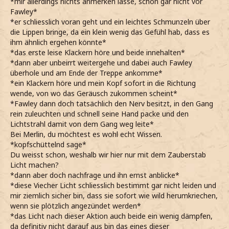
*mir allerdings nichts anmerken lasse, schon gar nicht vor
Fawley*
*er schliesslich voran geht und ein leichtes Schmunzeln über
die Lippen bringe, da ein klein wenig das Gefühl hab, dass es
ihm ähnlich ergehen könnte*
*das erste leise Klackern höre und beide innehalten*
*dann aber unbeirrt weitergehe und dabei auch Fawley
überhole und am Ende der Treppe ankomme*
*ein Klackern höre und mein Kopf sofort in die Richtung
wende, von wo das Geräusch zukommen scheint*
*Fawley dann doch tatsächlich den Nerv besitzt, in den Gang
rein zuleuchten und schnell seine Hand packe und den
Lichtstrahl damit von dem Gang weg leite*
Bei Merlin, du möchtest es wohl echt Wissen.
*kopfschüttelnd sage*
Du weisst schon, weshalb wir hier nur mit dem Zauberstab
Licht machen?
*dann aber doch nachfrage und ihn ernst anblicke*
*diese Viecher Licht schliesslich bestimmt gar nicht leiden und
mir ziemlich sicher bin, dass sie sofort wie wild herumkriechen,
wenn sie plötzlich angezündet werden*
*das Licht nach dieser Aktion auch beide ein wenig dämpfen,
da definitiv nicht darauf aus bin das eines dieser