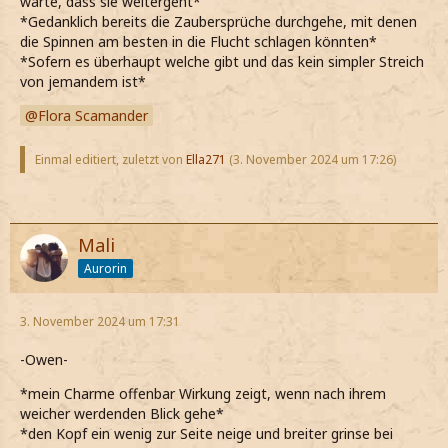
warte, dass sie weitergeht*
*als das Klackern erneut höre kurz über die Schulter zu
*Gedanklich bereits die Zaubersprüche durchgehe, mit denen
Fawley blicke*
die Spinnen am besten in die Flucht schlagen könnten*
*ZS*
*Sofern es überhaupt welche gibt und das kein simpler Streich
von jemandem ist*
Flora Scamander
Einmal editiert, zuletzt von
Ella271
(
3. November 2024 um 17:26
)
Mali
Aurorin
3. November 2024 um 17:31
-Owen-
*mein Charme offenbar Wirkung zeigt, wenn nach ihrem
weicher werdenden Blick gehe*
*den Kopf ein wenig zur Seite neige und breiter grinse bei