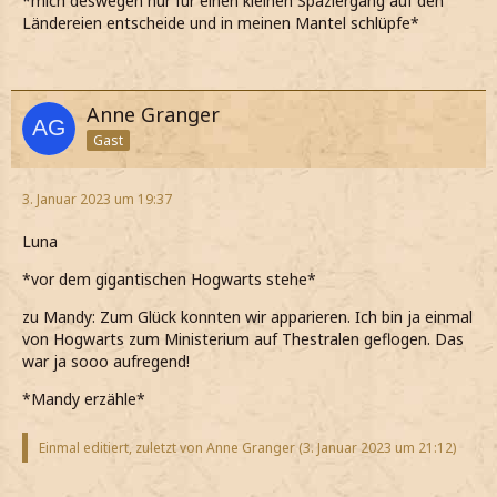
*mich deswegen nur für einen kleinen Spaziergang auf den
Ländereien entscheide und in meinen Mantel schlüpfe*
Anne Granger
Gast
3. Januar 2023 um 19:37
Luna
*vor dem gigantischen Hogwarts stehe*
zu Mandy: Zum Glück konnten wir apparieren. Ich bin ja einmal
von Hogwarts zum Ministerium auf Thestralen geflogen. Das
war ja sooo aufregend!
*Mandy erzähle*
Einmal editiert, zuletzt von Anne Granger (
3. Januar 2023 um 21:12
)