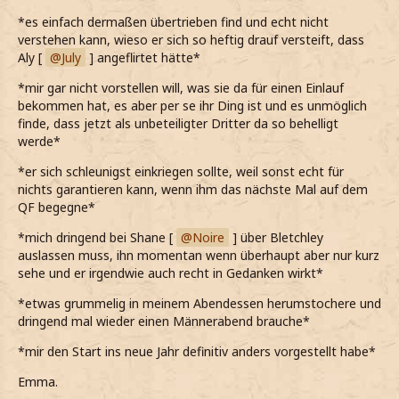
*es einfach dermaßen übertrieben find und echt nicht
verstehen kann, wieso er sich so heftig drauf versteift, dass
Aly [
July
] angeflirtet hätte*
*mir gar nicht vorstellen will, was sie da für einen Einlauf
bekommen hat, es aber per se ihr Ding ist und es unmöglich
finde, dass jetzt als unbeteiligter Dritter da so behelligt
werde*
*er sich schleunigst einkriegen sollte, weil sonst echt für
nichts garantieren kann, wenn ihm das nächste Mal auf dem
QF begegne*
*mich dringend bei Shane [
Noire
] über Bletchley
auslassen muss, ihn momentan wenn überhaupt aber nur kurz
sehe und er irgendwie auch recht in Gedanken wirkt*
*etwas grummelig in meinem Abendessen herumstochere und
dringend mal wieder einen Männerabend brauche*
*mir den Start ins neue Jahr definitiv anders vorgestellt habe*
Emma.