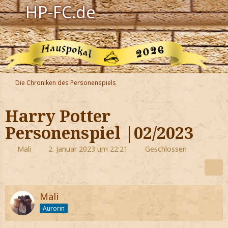
HP-FC.de
Navigation
Harry Potter
Der HP-FC
Die Chroniken des Personenspiels
Hogwarts
Harry Potter
Zauberwelt
Personenspiel |02/2023
Willkommen
Mali
2. Januar 2023 um 22:21
Geschlossen
Jetzt Fanclub-Mitglied werden!
Mali
Aurorin