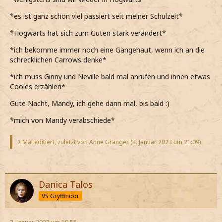
*es ist ganz schön viel passiert seit meiner Schulzeit*
*Hogwarts hat sich zum Guten stark verändert*
*ich bekomme immer noch eine Gängehaut, wenn ich an die
schrecklichen Carrows denke*
*ich muss Ginny und Neville bald mal anrufen und ihnen etwas
Cooles erzählen*
Gute Nacht, Mandy, ich gehe dann mal, bis bald :)
*mich von Mandy verabschiede*
2 Mal editiert, zuletzt von Anne Granger (
3. Januar 2023 um 21:09
)
Danica Talos
VS Gryffindor