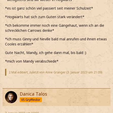
*es ist ganz schön viel passiert seit meiner Schulzeit*
*Hogwarts hat sich zum Guten stark verändert*
*ich bekomme immer noch eine Gängehaut, wenn ich an die
schrecklichen Carrows denke*
*ich muss Ginny und Neville bald mal anrufen und ihnen etwas
Cooles erzählen*
Gute Nacht, Mandy, ich gehe dann mal, bis bald :)
*mich von Mandy verabschiede*
2 Mal editiert, zuletzt von Anne Granger (
3. Januar 2023 um 21:09
)
Danica Talos
VS Gryffindor