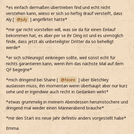
*es einfach dermaßen übertrieben find und echt nicht
verstehen kann, wieso er sich so heftig drauf versteift, dass
Aly [
July
] angeflirtet hätte*
*mir gar nicht vorstellen will, was sie da für einen Einlauf
bekommen hat, es aber per se ihr Ding ist und es unmöglich
finde, dass jetzt als unbeteiligter Dritter da so behelligt
werde*
*er sich schleunigst einkriegen sollte, weil sonst echt für
nichts garantieren kann, wenn ihm das nächste Mal auf dem
QF begegne*
*mich dringend bei Shane [
Noire
] über Bletchley
auslassen muss, ihn momentan wenn überhaupt aber nur kurz
sehe und er irgendwie auch recht in Gedanken wirkt*
*etwas grummelig in meinem Abendessen herumstochere und
dringend mal wieder einen Männerabend brauche*
*mir den Start ins neue Jahr definitiv anders vorgestellt habe*
Emma.