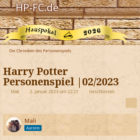
HP-FC.de
Navigation
Harry Potter
Der HP-FC
Die Chroniken des Personenspiels
Hogwarts
Harry Potter
Zauberwelt
Personenspiel |02/2023
Willkommen
Mali
2. Januar 2023 um 22:21
Geschlossen
Jetzt Fanclub-Mitglied werden!
Mali
Aurorin