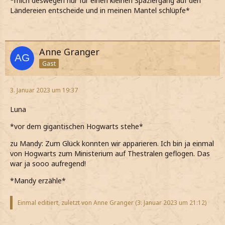
*mich deswegen nur für einen kleinen Spaziergang auf den
Ländereien entscheide und in meinen Mantel schlüpfe*
Anne Granger
Gast
3. Januar 2023 um 19:37
Luna
*vor dem gigantischen Hogwarts stehe*
zu Mandy: Zum Glück konnten wir apparieren. Ich bin ja einmal
von Hogwarts zum Ministerium auf Thestralen geflogen. Das
war ja sooo aufregend!
*Mandy erzähle*
Einmal editiert, zuletzt von Anne Granger (
3. Januar 2023 um 21:12
)