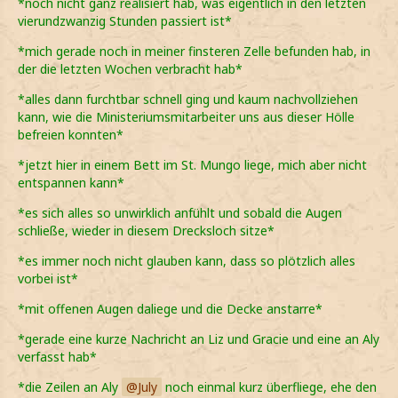
*noch nicht ganz realisiert hab, was eigentlich in den letzten
vierundzwanzig Stunden passiert ist*
*mich gerade noch in meiner finsteren Zelle befunden hab, in
der die letzten Wochen verbracht hab*
*alles dann furchtbar schnell ging und kaum nachvollziehen
kann, wie die Ministeriumsmitarbeiter uns aus dieser Hölle
befreien konnten*
*jetzt hier in einem Bett im St. Mungo liege, mich aber nicht
entspannen kann*
*es sich alles so unwirklich anfühlt und sobald die Augen
schließe, wieder in diesem Drecksloch sitze*
*es immer noch nicht glauben kann, dass so plötzlich alles
vorbei ist*
*mit offenen Augen daliege und die Decke anstarre*
*gerade eine kurze Nachricht an Liz und Gracie und eine an Aly
verfasst hab*
*die Zeilen an Aly
July
noch einmal kurz überfliege, ehe den