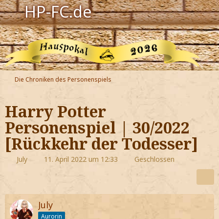
HP-FC.de
Navigation
Harry Potter
Der HP-FC
Die Chroniken des Personenspiels
Hogwarts
Harry Potter
Zauberwelt
Personenspiel | 30/2022
[Rückkehr der Todesser]
Willkommen
July
11. April 2022 um 12:33
Geschlossen
Jetzt Fanclub-Mitglied werden!
July
Aurorin