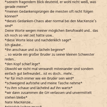
*seinem fragendem Blick deutend, er wohl nicht weiß, was
gerade meine*
*meinen Gedankensprüngen die meisten oft nicht folgen
können*
*dieses Gedanken-Chaos aber normal bei den MacKenzie´s
sind*
Deine Worte wegen meiner möglichen Berufswahl und... das
ich noch so viel zeit hätte usw...
*diese Worte leise und nachdenklich sage*
Ich glaube...
*ihn anschaue und zu lächeln beginne*
... so würde ein großer Bruder zu seiner kleinen Schwester
reden...
*den Kopf schief lege*
Obwohl wir nicht mal verwandt miteinander sind sondern
einfach gut befreundet... ist es doch... mehr...
*er für mich immer wie ein Bruder sein wird*
*schweigend aufstehe und meine Tasche nehme*
*zu ihm schaue und lächelnd auf ihn warte*
*wir dann zusammen die GH verlassen und unvermittelt
stehen bleibe*
Nate MacKenzie...
*plötzlich lachen muss*