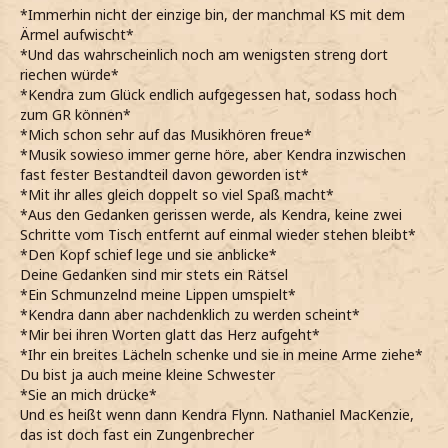
*Immerhin nicht der einzige bin, der manchmal KS mit dem
Ärmel aufwischt*
*Und das wahrscheinlich noch am wenigsten streng dort
riechen würde*
*Kendra zum Glück endlich aufgegessen hat, sodass hoch
zum GR können*
*Mich schon sehr auf das Musikhören freue*
*Musik sowieso immer gerne höre, aber Kendra inzwischen
fast fester Bestandteil davon geworden ist*
*Mit ihr alles gleich doppelt so viel Spaß macht*
*Aus den Gedanken gerissen werde, als Kendra, keine zwei
Schritte vom Tisch entfernt auf einmal wieder stehen bleibt*
*Den Kopf schief lege und sie anblicke*
Deine Gedanken sind mir stets ein Rätsel
*Ein Schmunzelnd meine Lippen umspielt*
*Kendra dann aber nachdenklich zu werden scheint*
*Mir bei ihren Worten glatt das Herz aufgeht*
*Ihr ein breites Lächeln schenke und sie in meine Arme ziehe*
Du bist ja auch meine kleine Schwester
*Sie an mich drücke*
Und es heißt wenn dann Kendra Flynn. Nathaniel MacKenzie,
das ist doch fast ein Zungenbrecher