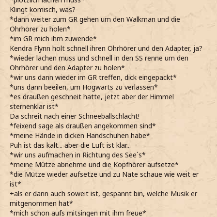
Klingt komisch, was?
*dann weiter zum GR gehen um den Walkman und die
Ohrhörer zu holen*
*im GR mich ihm zuwende*
Kendra Flynn holt schnell ihren Ohrhörer und den Adapter, ja?
*wieder lachen muss und schnell in den SS renne um den
Ohrhörer und den Adapter zu holen*
*wir uns dann wieder im GR treffen, dick eingepackt*
*uns dann beeilen, um Hogwarts zu verlassen*
*es draußen geschneit hatte, jetzt aber der Himmel
sternenklar ist*
Da schreit nach einer Schneeballschlacht!
*feixend sage als draußen angekommen sind*
*meine Hände in dicken Handschuhen habe*
Puh ist das kalt... aber die Luft ist klar...
*wir uns aufmachen in Richtung des See´s*
*meine Mütze abnehme und die Kopfhörer aufsetze*
*die Mütze wieder aufsetze und zu Nate schaue wie weit er
ist*
+als er dann auch soweit ist, gespannt bin, welche Musik er
mitgenommen hat*
*mich schon aufs mitsingen mit ihm freue*