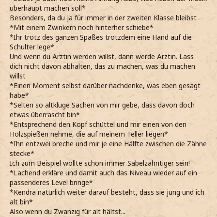
*Nate ja genau weiß, wie das meine und er dann auch
überhaupt machen soll*
vergeblich versucht, das Alter auf mich zu schieben*
Besonders, da du ja für immer in der zweiten Klasse bleibst
Ja ja... ich weiß, irgendwann bin ich auch mal alt und
*Mit einem Zwinkern noch hinterher schiebe*
Zwanzig...
*Ihr trotz des ganzen Spaßes trotzdem eine Hand auf die
*ihm die Zunge rausstrecke*
Schulter lege*
Aber bis dahin bin ich juuuuuuuuung!
Und wenn du Ärztin werden willst, dann werde Ärztin. Lass
*eine kecke Geste mache und schnell wieder einen Schluck
dich nicht davon abhalten, das zu machen, was du machen
nehme*
willst
*er sich nicht traut, mich zu pieksen, wenn am Trinken
*Einen Moment selbst darüber nachdenke, was eben gesagt
bin*
habe*
*den Becher so lange an meinen Lippen kleben lasse, bis
*Selten so altkluge Sachen von mir gebe, dass davon doch
er aufgibt*
etwas überrascht bin*
Gewonnen... ätsch...
*Entsprechend den Kopf schüttel und mir einen von den
*den Teller mit dem Schokokuchen zwischen uns stelle*
Holzspießen nehme, die auf meinem Teller liegen*
Nachtisch!
*Ihn entzwei breche und mir je eine Hälfte zwischen die Zähne
*zwinkernd sage und mir ein Stück abbreche*
stecke*
*die Augen voller Genuss verdrehe und hhhmmm mache*
Ich zum Beispiel wollte schon immer Säbelzahntiger sein!
Boah... so schokoladig.... so lecker...
*Lachend erkläre und damit auch das Niveau wieder auf ein
*das Stück aufesse und warte, bis Nate auch fertig ist*
passenderes Level bringe*
als er ebenfalls auf Hogwarts mit anstößt, ihn anschaue
*Kendra natürlich weiter darauf besteht, dass sie jung und ich
und protestiere*
alt bin*
Wie, du stößt nicht auf unsere Freundschaft an sondern
Also wenn du Zwanzig für alt hältst...
nur
auf Hogwarts?