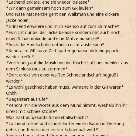
*Lachend erkläre, ehe sie wieder loslasse*
*Wir dann gemeinsam hoch zum GR laufen*
Und Nate MacKenzie geht den Walkman und eine dickere
Jacke holen
*Grinsend erwidere und mich ebenso auf zum SS mache*
*Es nicht nur bei der Jacke belasse sondern mit auch noch
einen Schal umbinde und eine Mütze aufsetze*
*Auch die Handschuhe natürlich nicht ausbleiben*
*Kendra im GR kurze Zeit später genauso dick eingepackt
wieder treffe*
*Vorfreudig auf die Musik und die frische Luft uns beeilen, aus
dem Schloss raus zu kommen*
*Dort direkt von einer weißen Schneelandschaft begrüßt
werden*
*Es wohl geschneit haben muss, während in der GH waren*
Ohhh!
*Begeistert ausrufe*
*Kendra mir die Worte aus dem Mund nimmt, weshalb ihn ihr
direkt mit Schnee stopfe*
Was hast du gesagt? Schneeballschlacht?
*Lachend meine und schnell hinter einem Baum in Deckung
gehe, ehe Kendra den ersten Schneeball wirft*
*Jedoch heute abend für etwas anderes als für eine