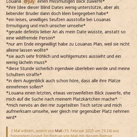
Louana
July
einen missmutigen Blick zuwerfe*
*ihre Idee dieser Blind Dates wenig unterstütze, aber als
liebender Bruder dann doch klein beigegeben habe*
*ein leises, unwilliges Seufzen ausstoße bei Louanas
Ermutigung und mich unsicher umsehe*
*gerade definitiv lieber Ari als mein Date wüsste, anstatt so
eine wildfremde Person*
*nur am Ende eingewilligt habe zu Louanas Plan, weil sie nicht
alleine lassen wollte*
*sie auch sehr fröhlich und wohlgemutes aussieht und ein
wenig lächeln muss*
*diese Stunde sicherlich irgendwie überleben werde und meine
Schultern straffe*
*in dem Augenblick auch schon höre, dass alle ihre Plätze
einnehmen sollen*
*Louana einen letzten, etwas verzweifelten Blick zuwerfe, ehe
mich auf die Suche nach meinem Platzkärtchen mache*
*mich nervös an den mir zugeteilten Tisch setze und mich
aufmerksam umsehe, wer gleich mir gegenüber Platz nehmen
wird*
2 Mal editiert, zuletzt von
Mali
(
15. Februar 2025 um 19:24
) aus
folgendem Grund: Ein Beitrag von Mali mit diesem Beitrag