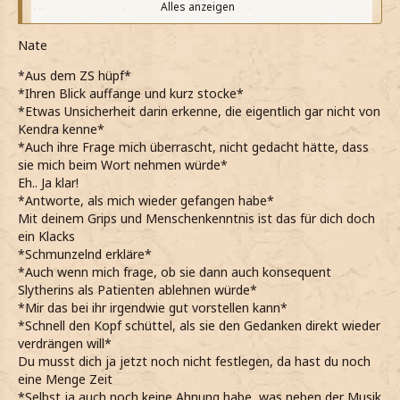
Alles anzeigen
*ihn unvermittelt neugierig anschaue*
Meinst du...
Nate
*etwas druckse*
... ich könnte eine gute Ärztin sein?
*Aus dem ZS hüpf*
*über diesen Weg noch gar nicht nachgedacht habe, er
*Ihren Blick auffange und kurz stocke*
aber irgendwie sich gut anfühlt*
*Etwas Unsicherheit darin erkenne, die eigentlich gar nicht von
*es ja noch ein paar Jahre Zeit hat, aber gerade so
Kendra kenne*
darüber nachdenke*
*Auch ihre Frage mich überrascht, nicht gedacht hätte, dass
Mir gefällt es... vielleicht... werde ich Ärztin? Ach quatsch...
sie mich beim Wort nehmen würde*
*abwinke und mich wieder dem Essen zuwende und
Eh.. Ja klar!
abbeiße*
*Antworte, als mich wieder gefangen habe*
*der Gedanke sich aber im Kopf festgesetzt hat und
Mit deinem Grips und Menschenkenntnis ist das für dich doch
immer wieder "Hallo" sagt*
ein Klacks
*in den Ferien mal mit Mum und Dad darüber reden
*Schmunzelnd erkläre*
werde, was sie davon halten*
*Auch wenn mich frage, ob sie dann auch konsequent
*bei seinem empörten Protest über das Alter in angrinse*
Slytherins als Patienten ablehnen würde*
*das ein Thema ist, womit aber auch immer wieder
*Mir das bei ihr irgendwie gut vorstellen kann*
kriegen kann*
*Schnell den Kopf schüttel, als sie den Gedanken direkt wieder
*er dann fleißig sich verteidigt und aufzählt und
verdrängen will*
irgendwann plötzlich inne hält*
Du musst dich ja jetzt noch nicht festlegen, da hast du noch
*ihn anschaue und mit meinen Lippen ein stummes "alter
eine Menge Zeit
Mann" forme*
*Selbst ja auch noch keine Ahnung habe, was neben der Musik