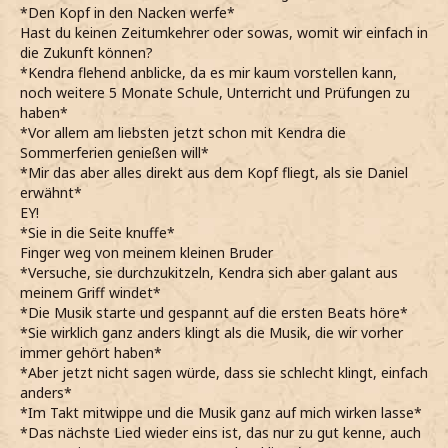
*Den Kopf in den Nacken werfe*
Hast du keinen Zeitumkehrer oder sowas, womit wir einfach in
die Zukunft können?
*Kendra flehend anblicke, da es mir kaum vorstellen kann,
noch weitere 5 Monate Schule, Unterricht und Prüfungen zu
haben*
*Vor allem am liebsten jetzt schon mit Kendra die
Sommerferien genießen will*
*Mir das aber alles direkt aus dem Kopf fliegt, als sie Daniel
erwähnt*
EY!
*Sie in die Seite knuffe*
Finger weg von meinem kleinen Bruder
*Versuche, sie durchzukitzeln, Kendra sich aber galant aus
meinem Griff windet*
*Die Musik starte und gespannt auf die ersten Beats höre*
*Sie wirklich ganz anders klingt als die Musik, die wir vorher
immer gehört haben*
*Aber jetzt nicht sagen würde, dass sie schlecht klingt, einfach
anders*
*Im Takt mitwippe und die Musik ganz auf mich wirken lasse*
*Das nächste Lied wieder eins ist, das nur zu gut kenne, auch