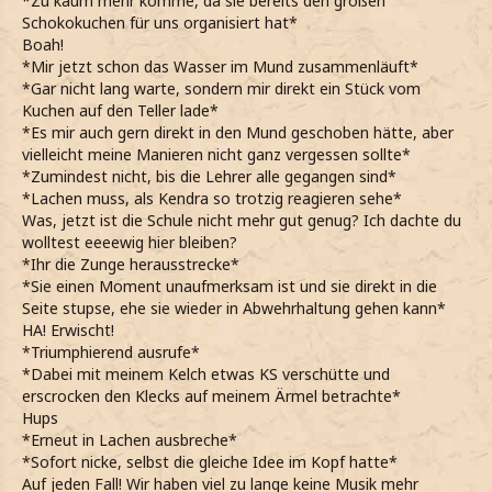
*Zu kaum mehr komme, da sie bereits den großen
Schokokuchen für uns organisiert hat*
Boah!
*Mir jetzt schon das Wasser im Mund zusammenläuft*
*Gar nicht lang warte, sondern mir direkt ein Stück vom
Kuchen auf den Teller lade*
*Es mir auch gern direkt in den Mund geschoben hätte, aber
vielleicht meine Manieren nicht ganz vergessen sollte*
*Zumindest nicht, bis die Lehrer alle gegangen sind*
*Lachen muss, als Kendra so trotzig reagieren sehe*
Was, jetzt ist die Schule nicht mehr gut genug? Ich dachte du
wolltest eeeewig hier bleiben?
*Ihr die Zunge herausstrecke*
*Sie einen Moment unaufmerksam ist und sie direkt in die
Seite stupse, ehe sie wieder in Abwehrhaltung gehen kann*
HA! Erwischt!
*Triumphierend ausrufe*
*Dabei mit meinem Kelch etwas KS verschütte und
erscrocken den Klecks auf meinem Ärmel betrachte*
Hups
*Erneut in Lachen ausbreche*
*Sofort nicke, selbst die gleiche Idee im Kopf hatte*
Auf jeden Fall! Wir haben viel zu lange keine Musik mehr