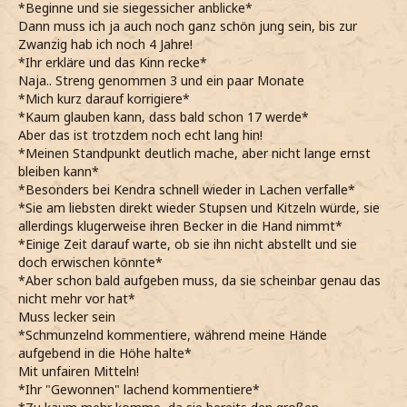
*Beginne und sie siegessicher anblicke*
*ein gespielt trauriges Gesicht mache und ihn anschaue*
Dann muss ich ja auch noch ganz schön jung sein, bis zur
Äääächt jetzt?
Zwanzig hab ich noch 4 Jahre!
*den Kopf hängen lasse und ihn aus den Augenwinkeln
*Ihr erkläre und das Kinn recke*
beobachte*
Naja.. Streng genommen 3 und ein paar Monate
*er mich aber schnell durchschaut und mich piekst*
*Mich kurz darauf korrigiere*
Mist...
*Kaum glauben kann, dass bald schon 17 werde*
*den KS schnell schützend vor mich halte*
Aber das ist trotzdem noch echt lang hin!
*das letzte Stück vom Kuchen dann nehme und ihm
*Meinen Standpunkt deutlich mache, aber nicht lange ernst
zustimme*
bleiben kann*
Alleine dieser Schoki-Kuchen... boah... den könnt ich futtern
*Besonders bei Kendra schnell wieder in Lachen verfalle*
bis er mir aus den Ohren krümelt...
*Sie am liebsten direkt wieder Stupsen und Kitzeln würde, sie
*grinsend sage und seufze*
allerdings klugerweise ihren Becker in die Hand nimmt*
*dann zu ihm schaue und grinse*
*Einige Zeit darauf warte, ob sie ihn nicht abstellt und sie
Was hältst du davon, wenn wir uns was Warmes anziehen
doch erwischen könnte*
und draußen Musik hören?
*Aber schon bald aufgeben muss, da sie scheinbar genau das
*ihn erwartungsvoll anschaue*
nicht mehr vor hat*
*es kaum abwarten kann und mich schon jetzt darauf
Muss lecker sein
freue*
*Schmunzelnd kommentiere, während meine Hände
aufgebend in die Höhe halte*
[in den ZS schleiche
]
Mit unfairen Mitteln!
*Ihr "Gewonnen" lachend kommentiere*