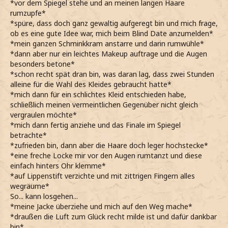
*vor dem Spiegel stehe und an meinen langen Haare
rumzupfe*
*spüre, dass doch ganz gewaltig aufgeregt bin und mich frage,
ob es eine gute Idee war, mich beim Blind Date anzumelden*
*mein ganzen Schminkkram anstarre und darin rumwühle*
*dann aber nur ein leichtes Makeup auftrage und die Augen
besonders betone*
*schon recht spät dran bin, was daran lag, dass zwei Stunden
alleine für die Wahl des Kleides gebraucht hatte*
*mich dann für ein schlichtes Kleid entschieden habe,
schließlich meinen vermeintlichen Gegenüber nicht gleich
vergraulen möchte*
*mich dann fertig anziehe und das Finale im Spiegel
betrachte*
*zufrieden bin, dann aber die Haare doch leger hochstecke*
*eine freche Locke mir vor den Augen rumtanzt und diese
einfach hinters Ohr klemme*
*auf Lippenstift verzichte und mit zittrigen Fingern alles
wegräume*
So... kann losgehen...
*meine Jacke überziehe und mich auf den Weg mache*
*draußen die Luft zum Glück recht milde ist und dafür dankbar
bin*