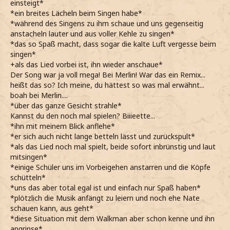
einsteigt*
*ein breites Lächeln beim Singen habe*
*während des Singens zu ihm schaue und uns gegenseitig
anstacheln lauter und aus voller Kehle zu singen*
*das so Spaß macht, dass sogar die kalte Luft vergesse beim
singen*
+als das Lied vorbei ist, ihn wieder anschaue*
Der Song war ja voll mega! Bei Merlin! War das ein Remix...
heißt das so? Ich meine, du hättest so was mal erwähnt...
boah bei Merlin....
*über das ganze Gesicht strahle*
Kannst du den noch mal spielen? Biiieette...
*ihn mit meinem Blick anflehe*
*er sich auch nicht lange betteln lässt und zurückspult*
*als das Lied noch mal spielt, beide sofort inbrünstig und laut
mitsingen*
*einige Schüler uns im Vorbeigehen anstarren und die Köpfe
schütteln*
*uns das aber total egal ist und einfach nur Spaß haben*
*plötzlich die Musik anfängt zu leiern und noch ehe Nate
schauen kann, aus geht*
*diese Situation mit dem Walkman aber schon kenne und ihn
angrinse*