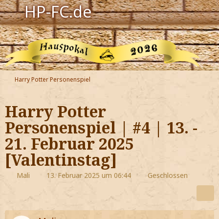
HP-FC.de
Navigation
Harry Potter
Der HP-FC
Harry Potter Personenspiel
Hogwarts
Harry Potter
Zauberwelt
Personenspiel | #4 | 13. -
21. Februar 2025
Willkommen
[Valentinstag]
Jetzt Fanclub-Mitglied werden!
Mali
13. Februar 2025 um 06:44
Geschlossen