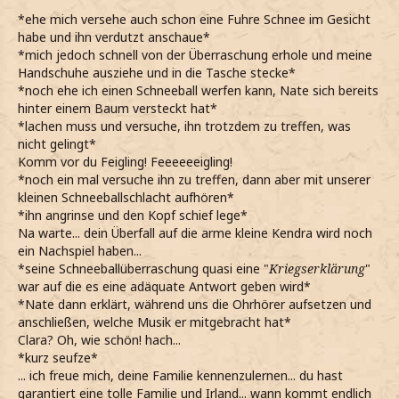
*ehe mich versehe auch schon eine Fuhre Schnee im Gesicht
habe und ihn verdutzt anschaue*
*mich jedoch schnell von der Überraschung erhole und meine
Handschuhe ausziehe und in die Tasche stecke*
*noch ehe ich einen Schneeball werfen kann, Nate sich bereits
hinter einem Baum versteckt hat*
*lachen muss und versuche, ihn trotzdem zu treffen, was
nicht gelingt*
Komm vor du Feigling! Feeeeeeigling!
*noch ein mal versuche ihn zu treffen, dann aber mit unserer
kleinen Schneeballschlacht aufhören*
*ihn angrinse und den Kopf schief lege*
Na warte... dein Überfall auf die arme kleine Kendra wird noch
ein Nachspiel haben...
*seine Schneeballüberraschung quasi eine "
Kriegserklärung
"
war auf die es eine adäquate Antwort geben wird*
*Nate dann erklärt, während uns die Ohrhörer aufsetzen und
anschließen, welche Musik er mitgebracht hat*
Clara? Oh, wie schön! hach...
*kurz seufze*
... ich freue mich, deine Familie kennenzulernen... du hast
garantiert eine tolle Familie und Irland... wann kommt endlich