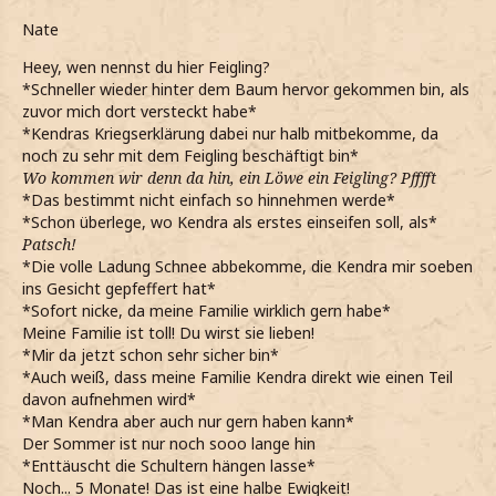
Nate
Heey, wen nennst du hier Feigling?
*Schneller wieder hinter dem Baum hervor gekommen bin, als
zuvor mich dort versteckt habe*
*Kendras Kriegserklärung dabei nur halb mitbekomme, da
noch zu sehr mit dem Feigling beschäftigt bin*
Wo kommen wir denn da hin, ein Löwe ein Feigling? Pfffft
*Das bestimmt nicht einfach so hinnehmen werde*
*Schon überlege, wo Kendra als erstes einseifen soll, als*
Patsch!
*Die volle Ladung Schnee abbekomme, die Kendra mir soeben
ins Gesicht gepfeffert hat*
*Sofort nicke, da meine Familie wirklich gern habe*
Meine Familie ist toll! Du wirst sie lieben!
*Mir da jetzt schon sehr sicher bin*
*Auch weiß, dass meine Familie Kendra direkt wie einen Teil
davon aufnehmen wird*
*Man Kendra aber auch nur gern haben kann*
Der Sommer ist nur noch sooo lange hin
*Enttäuscht die Schultern hängen lasse*
Noch... 5 Monate! Das ist eine halbe Ewigkeit!