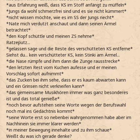
*aus Erfahrung weiß, dass KS im Stoff anfängt zu müffeln*
*Jungs da wohl schmerzfrei sind und es sie nicht kümmert*
*nicht wissen möchte, wie es im SS der Jungs riecht*
*Nate mich verdutzt anschaut und dann seinen Ärmel
betrachtet*
*den Kopf schüttle und meinen ZS nehme*
Ratzeputz...
*gelassen sage und die Reste des verschütteten KS entferne*
Siehst du... kein verschütteter KS, kein Stinki am Ärmel...
*die Nase rümpfe und ihm dann die Zunge rausstrecke*
*den letzten Rest vom Kuchen aufesse und er meinen
Vorschlag sofort aufnimmt*
*das Zucken bei ihm sehe, dass er es kaum abwarten kann
und ein Grinsen nicht verkneifen kann*
*das gemeinsame Musikhören immer was ganz besonderes
ist und das total genieße*
*noch bevor aufstehen seine Worte wegen der Berufswahl
noch mal ins Gedächtnis kommt*
*seine Worte erst so nebenbei wahrgenommen habe aber im
Nachhinein sie immer klarer werden*
*in meiner Bewegung innehalte und zu ihm schaue*
Weißt du was ich gerade denke?