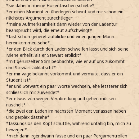
*sie daher in meine Hosentaschen schiebe*
*er einen Moment zu überlegen scheint und mir schon ein
nächstes Argument zurechtlege*
*meine Aufmerksamkeit dann wieder von der Ladentür
beansprucht wird, die erneut aufschwingt*
*fast schon genervt aufblicke und einen jungen Mann
hereinkommen sehe*
*er den Blick durch den Laden schweifen lässt und sich seine
Miene erhellt, als er Stewart erblickt*
*mit gerunzelter Stirn beobachte, wie er auf uns zukommt
und Stewart abklatscht*
*er mir vage bekannt vorkommt und vermute, dass er ein
Student ist*
*er und Stewart ein paar Worte wechseln, ehe letzterer sich
schliesslich mir zuwendet*
*er etwas von wegen Verabredung und gehen müssen
nuschelt*
*die zwei den Laden im nächsten Moment verlassen haben
und perplex dastehe*
*fassungslos den Kopf schüttle, während unfähig bin, mich zu
bewegen*
*mich dann irgendwann fasse und ein paar Pergamentrollen