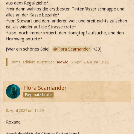
aus dem Regal ziehe*
*mir dann wahllos die erstbesten Tintenfässer schnappe und
alles an der Kasse bezahle*
*von Stewart und dem anderen weit und breit nichts zu sehen
ist, als wieder auf die Strasse trete*
*also, noch immer irritiert, den Honigtopf aufsuche, ehe den
Heimweg antrete*
[War ein schönes Spiel,
Flora Scamander
<33]
Einmal editiert, zuletzt von
Hedwig
(
8. April 2024 um 13:32
)
Flora Scamander
Piepmatz-Kralle
8. April 2024 um 12:59
Roxane
*nachdenklich die Stirn in Falten lege*