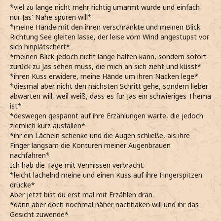
*viel zu lange nicht mehr richtig umarmt wurde und einfach
nur Jas' Nähe spüren will*
*meine Hände mit den ihren verschränkte und meinen Blick
Richtung See gleiten lasse, der leise vom Wind angestupst vor
sich hinplätschert*
*meinen Blick jedoch nicht lange halten kann, sondern sofort
zurück zu Jas sehen muss, die mich an sich zieht und küsst*
*ihren Kuss erwidere, meine Hände um ihren Nacken lege*
*diesmal aber nicht den nächsten Schritt gehe, sondern lieber
abwarten will, weil weiß, dass es für Jas ein schwieriges Thema
ist*
*deswegen gespannt auf ihre Erzählungen warte, die jedoch
ziemlich kurz ausfallen*
*ihr ein Lächeln schenke und die Augen schließe, als ihre
Finger langsam die Konturen meiner Augenbrauen
nachfahren*
Ich hab die Tage mit Vermissen verbracht.
*leicht lächelnd meine und einen Kuss auf ihre Fingerspitzen
drücke*
Aber jetzt bist du erst mal mit Erzählen dran.
*dann aber doch nochmal näher nachhaken will und ihr das
Gesicht zuwende*