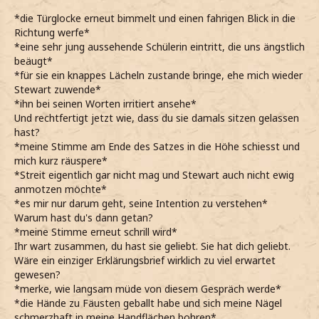
*die Türglocke erneut bimmelt und einen fahrigen Blick in die
Richtung werfe*
*eine sehr jung aussehende Schülerin eintritt, die uns ängstlich
beäugt*
*für sie ein knappes Lächeln zustande bringe, ehe mich wieder
Stewart zuwende*
*ihn bei seinen Worten irritiert ansehe*
Und rechtfertigt jetzt wie, dass du sie damals sitzen gelassen
hast?
*meine Stimme am Ende des Satzes in die Höhe schiesst und
mich kurz räuspere*
*Streit eigentlich gar nicht mag und Stewart auch nicht ewig
anmotzen möchte*
*es mir nur darum geht, seine Intention zu verstehen*
Warum hast du's dann getan?
*meine Stimme erneut schrill wird*
Ihr wart zusammen, du hast sie geliebt. Sie hat dich geliebt.
Wäre ein einziger Erklärungsbrief wirklich zu viel erwartet
gewesen?
*merke, wie langsam müde von diesem Gespräch werde*
*die Hände zu Fäusten geballt habe und sich meine Nägel
schmerzhaft in meine Handflächen bohren*