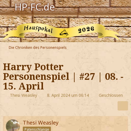
HP-FC.de
Navigation
Harry Potter
Der HP-FC
Die Chroniken des Personenspiels
Hogwarts
Harry Potter
Zauberwelt
Personenspiel | #27 | 08. -
15. April
Willkommen
Thesi Weasley
8. April 2024 um 06:14
Geschlossen
Jetzt Fanclub-Mitglied werden!
Thesi Weasley
Patenschlange