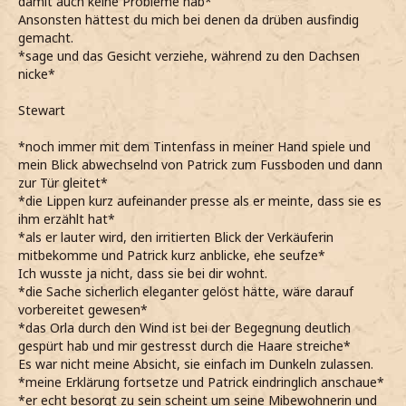
damit auch keine Probleme hab*
Ansonsten hättest du mich bei denen da drüben ausfindig
gemacht.
*sage und das Gesicht verziehe, während zu den Dachsen
nicke*
Stewart
*noch immer mit dem Tintenfass in meiner Hand spiele und
mein Blick abwechselnd von Patrick zum Fussboden und dann
zur Tür gleitet*
*die Lippen kurz aufeinander presse als er meinte, dass sie es
ihm erzählt hat*
*als er lauter wird, den irritierten Blick der Verkäuferin
mitbekomme und Patrick kurz anblicke, ehe seufze*
Ich wusste ja nicht, dass sie bei dir wohnt.
*die Sache sicherlich eleganter gelöst hätte, wäre darauf
vorbereitet gewesen*
*das Orla durch den Wind ist bei der Begegnung deutlich
gespürt hab und mir gestresst durch die Haare streiche*
Es war nicht meine Absicht, sie einfach im Dunkeln zulassen.
*meine Erklärung fortsetze und Patrick eindringlich anschaue*
*er echt besorgt zu sein scheint um seine Mibewohnerin und