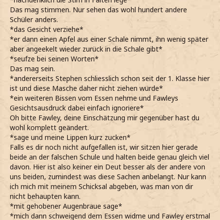
Das mag stimmen. Nur sehen das wohl hundert andere
Schüler anders.
*das Gesicht verziehe*
*er dann einen Apfel aus einer Schale nimmt, ihn wenig später
aber angeekelt wieder zurück in die Schale gibt*
*seufze bei seinen Worten*
Das mag sein.
*andererseits Stephen schliesslich schon seit der 1. Klasse hier
ist und diese Masche daher nicht ziehen würde*
*ein weiteren Bissen vom Essen nehme und Fawleys
Gesichtsausdruck dabei einfach ignoriere*
Oh bitte Fawley, deine Einschätzung mir gegenüber hast du
wohl komplett geändert.
*sage und meine Lippen kurz zucken*
Falls es dir noch nicht aufgefallen ist, wir sitzen hier gerade
beide an der falschen Schule und halten beide genau gleich viel
davon. Hier ist also keiner ein Deut besser als der andere von
uns beiden, zumindest was diese Sachen anbelangt. Nur kann
ich mich mit meinem Schicksal abgeben, was man von dir
nicht behaupten kann.
*mit gehobener Augenbraue sage*
*mich dann schweigend dem Essen widme und Fawley erstmal