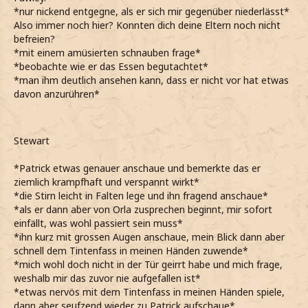
*nur nickend entgegne, als er sich mir gegenüber niederlässt*
Also immer noch hier? Konnten dich deine Eltern noch nicht
befreien?
*mit einem amüsierten schnauben frage*
*beobachte wie er das Essen begutachtet*
*man ihm deutlich ansehen kann, dass er nicht vor hat etwas
davon anzurühren*
Stewart
*Patrick etwas genauer anschaue und bemerkte das er
ziemlich krampfhaft und verspannt wirkt*
*die Stirn leicht in Falten lege und ihn fragend anschaue*
*als er dann aber von Orla zusprechen beginnt, mir sofort
einfällt, was wohl passiert sein muss*
*ihn kurz mit grossen Augen anschaue, mein Blick dann aber
schnell dem Tintenfass in meinen Händen zuwende*
*mich wohl doch nicht in der Tür geirrt habe und mich frage,
weshalb mir das zuvor nie aufgefallen ist*
*etwas nervös mit dem Tintenfass in meinen Händen spiele,
dann aber seufzend wieder zu Patrick aufschaue*