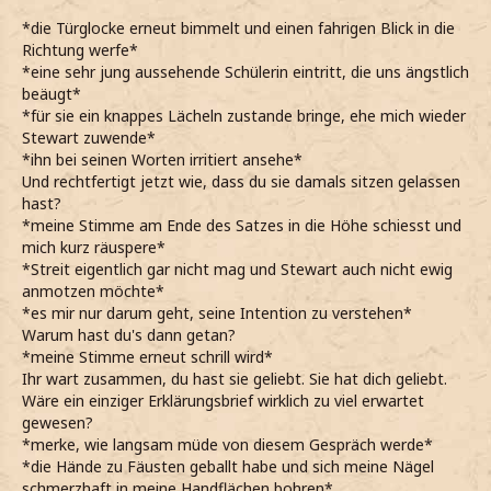
*die Türglocke erneut bimmelt und einen fahrigen Blick in die
Richtung werfe*
*eine sehr jung aussehende Schülerin eintritt, die uns ängstlich
beäugt*
*für sie ein knappes Lächeln zustande bringe, ehe mich wieder
Stewart zuwende*
*ihn bei seinen Worten irritiert ansehe*
Und rechtfertigt jetzt wie, dass du sie damals sitzen gelassen
hast?
*meine Stimme am Ende des Satzes in die Höhe schiesst und
mich kurz räuspere*
*Streit eigentlich gar nicht mag und Stewart auch nicht ewig
anmotzen möchte*
*es mir nur darum geht, seine Intention zu verstehen*
Warum hast du's dann getan?
*meine Stimme erneut schrill wird*
Ihr wart zusammen, du hast sie geliebt. Sie hat dich geliebt.
Wäre ein einziger Erklärungsbrief wirklich zu viel erwartet
gewesen?
*merke, wie langsam müde von diesem Gespräch werde*
*die Hände zu Fäusten geballt habe und sich meine Nägel
schmerzhaft in meine Handflächen bohren*