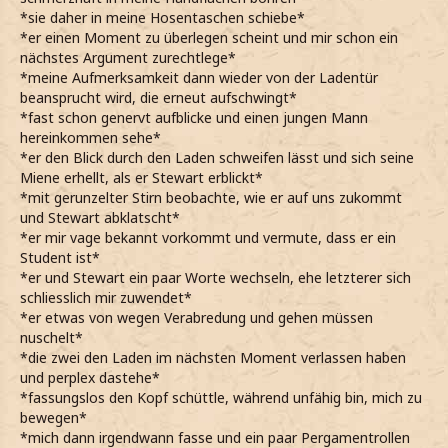
*sie daher in meine Hosentaschen schiebe*
*er einen Moment zu überlegen scheint und mir schon ein
nächstes Argument zurechtlege*
*meine Aufmerksamkeit dann wieder von der Ladentür
beansprucht wird, die erneut aufschwingt*
*fast schon genervt aufblicke und einen jungen Mann
hereinkommen sehe*
*er den Blick durch den Laden schweifen lässt und sich seine
Miene erhellt, als er Stewart erblickt*
*mit gerunzelter Stirn beobachte, wie er auf uns zukommt
und Stewart abklatscht*
*er mir vage bekannt vorkommt und vermute, dass er ein
Student ist*
*er und Stewart ein paar Worte wechseln, ehe letzterer sich
schliesslich mir zuwendet*
*er etwas von wegen Verabredung und gehen müssen
nuschelt*
*die zwei den Laden im nächsten Moment verlassen haben
und perplex dastehe*
*fassungslos den Kopf schüttle, während unfähig bin, mich zu
bewegen*
*mich dann irgendwann fasse und ein paar Pergamentrollen