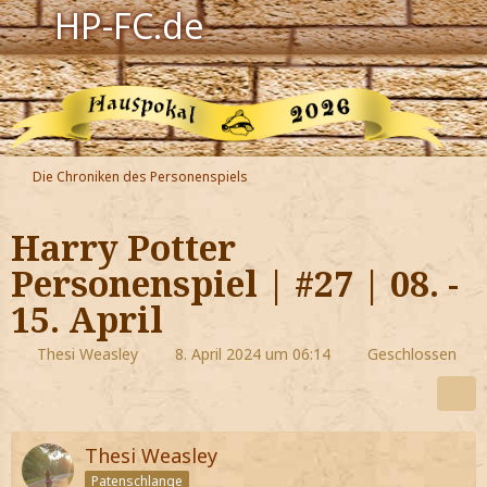
HP-FC.de
Navigation
Harry Potter
Der HP-FC
Die Chroniken des Personenspiels
Hogwarts
Harry Potter
Zauberwelt
Personenspiel | #27 | 08. -
15. April
Willkommen
Thesi Weasley
8. April 2024 um 06:14
Geschlossen
Jetzt Fanclub-Mitglied werden!
Thesi Weasley
Patenschlange