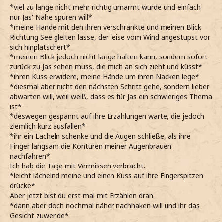
*viel zu lange nicht mehr richtig umarmt wurde und einfach
nur Jas' Nähe spüren will*
*meine Hände mit den ihren verschränkte und meinen Blick
Richtung See gleiten lasse, der leise vom Wind angestupst vor
sich hinplätschert*
*meinen Blick jedoch nicht lange halten kann, sondern sofort
zurück zu Jas sehen muss, die mich an sich zieht und küsst*
*ihren Kuss erwidere, meine Hände um ihren Nacken lege*
*diesmal aber nicht den nächsten Schritt gehe, sondern lieber
abwarten will, weil weiß, dass es für Jas ein schwieriges Thema
ist*
*deswegen gespannt auf ihre Erzählungen warte, die jedoch
ziemlich kurz ausfallen*
*ihr ein Lächeln schenke und die Augen schließe, als ihre
Finger langsam die Konturen meiner Augenbrauen
nachfahren*
Ich hab die Tage mit Vermissen verbracht.
*leicht lächelnd meine und einen Kuss auf ihre Fingerspitzen
drücke*
Aber jetzt bist du erst mal mit Erzählen dran.
*dann aber doch nochmal näher nachhaken will und ihr das
Gesicht zuwende*