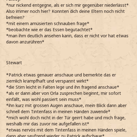
*nur nickend entgegne, als er sich mir gegenüber niederlässt*
Also immer noch hier? Konnten dich deine Eltern noch nicht
befreien?
*mit einem amüsierten schnauben frage*
*beobachte wie er das Essen begutachtet*
*man ihm deutlich ansehen kann, dass er nicht vor hat etwas
davon anzurühren*
Stewart
*Patrick etwas genauer anschaue und bemerkte das er
ziemlich krampfhaft und verspannt wirkt*
*die Stirn leicht in Falten lege und ihn fragend anschaue*
*als er dann aber von Orla zusprechen beginnt, mir sofort
einfällt, was wohl passiert sein muss*
*ihn kurz mit grossen Augen anschaue, mein Blick dann aber
schnell dem Tintenfass in meinen Händen zuwende*
*mich wohl doch nicht in der Tür geirrt habe und mich frage,
weshalb mir das zuvor nie aufgefallen ist*
*etwas nervös mit dem Tintenfass in meinen Händen spiele,
dann aber seufzend wieder zu Patrick aufschaue*