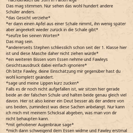
Das mag stimmen. Nur sehen das wohl hundert andere
Schüler anders.
*das Gesicht verziehe*
*er dann einen Apfel aus einer Schale nimmt, ihn wenig später
aber angeekelt wieder zurück in die Schale gibt*
*seufze bei seinen Worten*
Das mag sein.
*andererseits Stephen schliesslich schon seit der 1. Klasse hier
ist und diese Masche daher nicht ziehen würde*
*ein weiteren Bissen vom Essen nehme und Fawleys
Gesichtsausdruck dabei einfach ignoriere*
Oh bitte Fawley, deine Einschätzung mir gegenüber hast du
wohl komplett geändert.
*sage und meine Lippen kurz zucken*
Falls es dir noch nicht aufgefallen ist, wir sitzen hier gerade
beide an der falschen Schule und halten beide genau gleich viel
davon. Hier ist also keiner ein Deut besser als der andere von
uns beiden, zumindest was diese Sachen anbelangt. Nur kann
ich mich mit meinem Schicksal abgeben, was man von dir
nicht behaupten kann.
*mit gehobener Augenbraue sage*
*mich dann schweigend dem Essen widme und Fawley erstmal