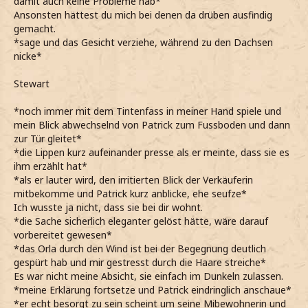
damit auch keine Probleme hab*
Ansonsten hättest du mich bei denen da drüben ausfindig
gemacht.
*sage und das Gesicht verziehe, während zu den Dachsen
nicke*
Stewart
*noch immer mit dem Tintenfass in meiner Hand spiele und
mein Blick abwechselnd von Patrick zum Fussboden und dann
zur Tür gleitet*
*die Lippen kurz aufeinander presse als er meinte, dass sie es
ihm erzählt hat*
*als er lauter wird, den irritierten Blick der Verkäuferin
mitbekomme und Patrick kurz anblicke, ehe seufze*
Ich wusste ja nicht, dass sie bei dir wohnt.
*die Sache sicherlich eleganter gelöst hätte, wäre darauf
vorbereitet gewesen*
*das Orla durch den Wind ist bei der Begegnung deutlich
gespürt hab und mir gestresst durch die Haare streiche*
Es war nicht meine Absicht, sie einfach im Dunkeln zulassen.
*meine Erklärung fortsetze und Patrick eindringlich anschaue*
*er echt besorgt zu sein scheint um seine Mibewohnerin und