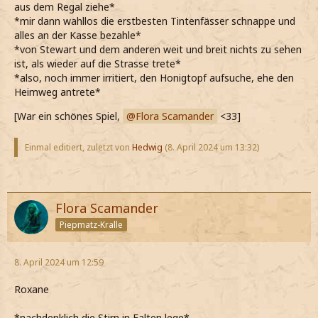
aus dem Regal ziehe*
*mir dann wahllos die erstbesten Tintenfässer schnappe und
alles an der Kasse bezahle*
*von Stewart und dem anderen weit und breit nichts zu sehen
ist, als wieder auf die Strasse trete*
*also, noch immer irritiert, den Honigtopf aufsuche, ehe den
Heimweg antrete*
[War ein schönes Spiel,
Flora Scamander
<33]
Einmal editiert, zuletzt von
Hedwig
(
8. April 2024 um 13:32
)
Flora Scamander
Piepmatz-Kralle
8. April 2024 um 12:59
Roxane
*nachdenklich die Stirn in Falten lege*