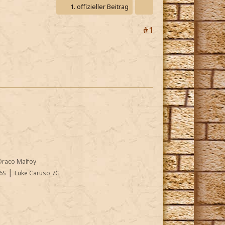
1. offizieller Beitrag
#1
Draco Malfoy
|
6S
Luke Caruso 7G