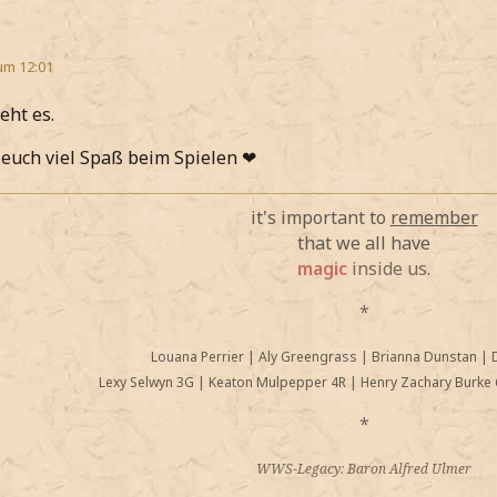
um 12:01
eht es.
euch viel Spaß beim Spielen ❤
it's important to
remember
that we all have
magic
inside us.
*
Louana Perrier
|
Aly Greengrass
|
Brianna Dunstan
|
Lexy Selwyn 3G
|
Keaton Mulpepper 4R
|
Henry Zachary Burke 
*
WWS-Legacy: Baron Alfred Ulmer