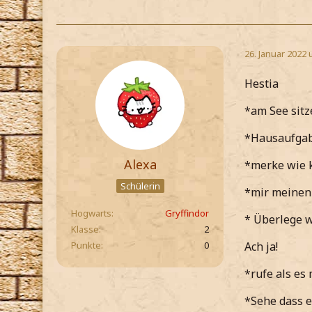
26. Januar 2022 
Hestia
*am See sitz
*Hausaufga
Alexa
*merke wie k
Schülerin
*mir meinen
Hogwarts
Gryffindor
* Überlege w
Klasse
2
Punkte
0
Ach ja!
*rufe als es 
*Sehe dass e