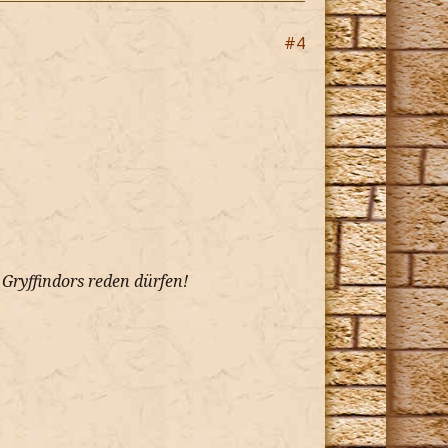
#4
t Gryffindors reden dürfen!