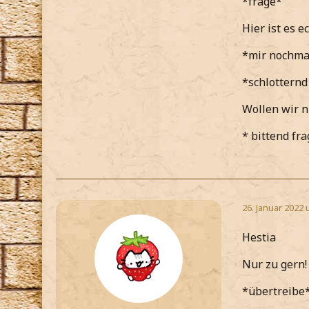
*frage*
Hier ist es ec
*mir nochmal
*schlotternd
Wollen wir n
* bittend fr
26. Januar 2022 
Hestia
Nur zu gern! 
*übertreibe