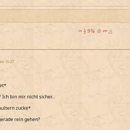
∞ ϟ 9¾ ♔ ⚯ △
um 15:27
et*
 Ich bin mir nicht sicher…
hultern zucke*
gerade rein gehen?