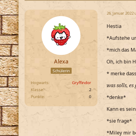
26. Januar 2022 
Hestia
*Aufstehe un
*mich das Mä
Alexa
Oh, ich bin 
Schülerin
* merke dass 
Hogwarts
Gryffindor
was solls, es
Klasse
2
Punkte
0
*denke*
Kann es sein
*sie frage*
*Miley mir 