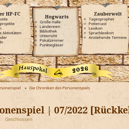
er HP-FC
Zauberwelt
Hogwarts
seite
Tagesprophet
Große Halle
projekte
Pottercast
Ländereien
m
Lexikon
Bibliothek
e Aktivitäten
Sprachlexikon
Unterricht
nder
Anstehende Termine
Pokalzimmer
ln
Punktegläser
ersonenspiel
Die Chroniken des Personenspiels
onenspiel | 07/2022 [Rückke
Geschlossen