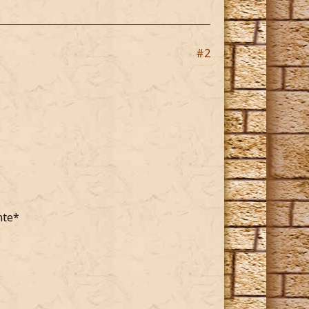
#2
nte*