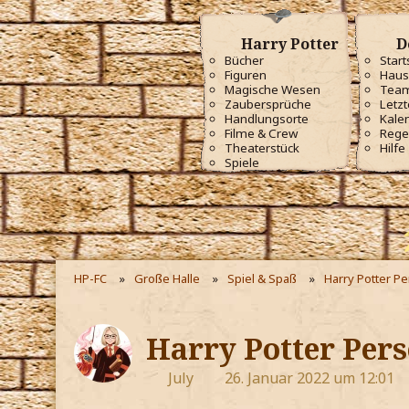
Harry Potter
D
Bücher
Start
Figuren
Haus
Magische Wesen
Tea
Zaubersprüche
Letzt
Handlungsorte
Kale
Filme & Crew
Rege
Theaterstück
Hilfe
Spiele
HP-FC
Große Halle
Spiel & Spaß
Harry Potter P
Harry Potter Pers
July
26. Januar 2022 um 12:01