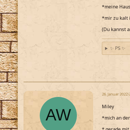
*meine Haus
*mir zu kalt 
(Du kannst a
✨ PS ✨
26. Januar 2022 
Miley
*mich an de
* gerade mit