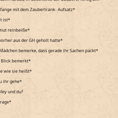
fange mit dem Zaubertrank- Aufsatz
*
t ist*
nut reinbeiße*
 vorher aus der GH geholt hatte*
 Mädchen bemerke, dass gerade ihr Sachen packt*
 Blick bemerkt*
ge wie sie heißt*
u ihr gehe*
iley und du?
frage*