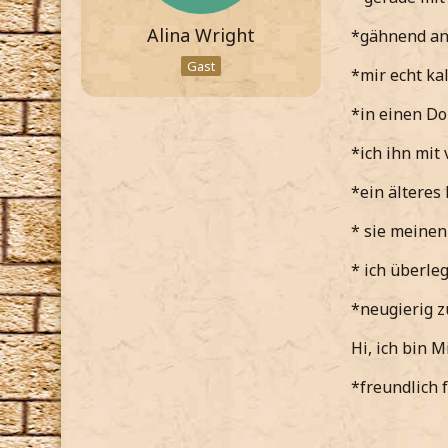
Alina Wright
*gähnend an
Gast
*mir echt kal
*in einen Do
*ich ihn mit
*ein älteres
* sie meinen
* ich überle
*neugierig z
Hi, ich bin M
*freundlich 