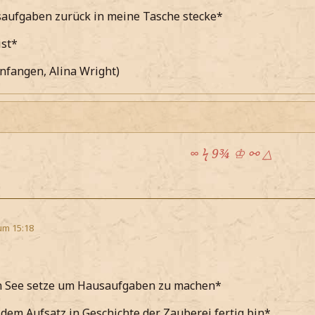
aufgaben zurück in meine Tasche stecke*
ist*
nfangen, Alina Wright)
∞ ϟ 9¾ ♔ ⚯ △
um 15:18
n See setze um Hausaufgaben zu machen*
 dem Aufsatz in Geschichte der Zauberei fertig bin*