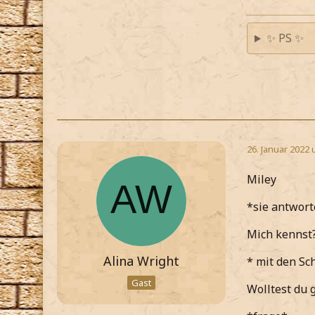
✨ PS ✨
26. Januar 2022 
Miley
*sie antwort
Mich kennst?
Alina Wright
* mit den Sc
Gast
Wolltest du 