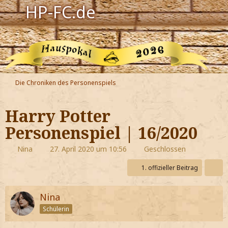
HP-FC.de
Navigation
Harry Potter
Der HP-FC
Die Chroniken des Personenspiels
Hogwarts
Harry Potter
Zauberwelt
Personenspiel | 16/2020
Willkommen
Nina
27. April 2020 um 10:56
Geschlossen
1. offizieller Beitrag
Jetzt Fanclub-Mitglied werden!
Nina
Schülerin