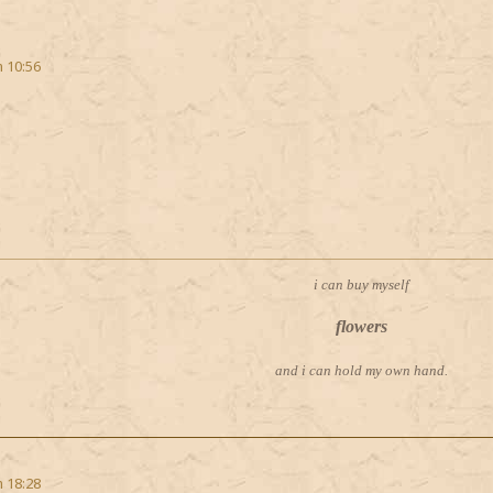
m 10:56
i can buy myself
flowers
and i can hold my own hand.
m 18:28