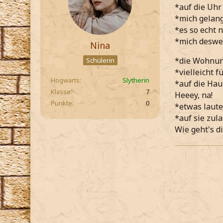
*auf die Uhr
*mich gelan
*es so echt 
*mich deswe
Nina
*die Wohnun
Schülerin
*vielleicht 
Hogwarts
Slytherin
*auf die Hau
Klasse
7
Heeey, na!
Punkte
0
*etwas laute
*auf sie zul
Wie geht's di