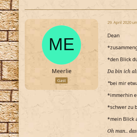
29. April 2020 u
Dean
*zusammenge
*den Blick 
Meerlie
Da bin ich als
Gast
*
bei mir etw
*immerhin e
*schwer zu be
*mein Blick 
Oh man.. das 