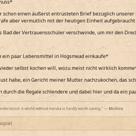
muss*
r schon einen äußerst entrüsteten Brief bezüglich unsere
rafe aber vermutlich mit der heutigen Einheit aufgebrauch
as Bad der Vertrauensschüler verschwinde, um mir den Dr
h ein paar Lebensmittel in Hogsmead einkaufe*
ieder selbst kochen will, wozu meist nicht wirklich komme
Lust habe, ein Gericht meiner Mutter nachzukochen, das s
 durch die Regale schlendere und dabei hier und da ein p
nderstood. A world without Haruka is hardly worth saving." —
Michiru
spiel.