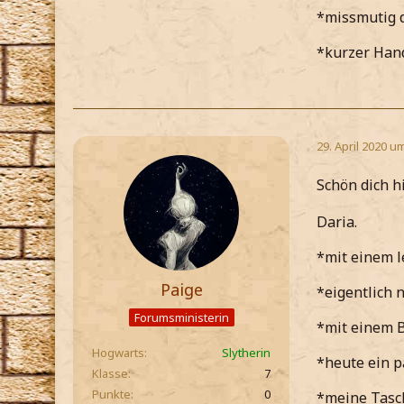
*missmutig d
*kurzer Han
29. April 2020 u
Schön dich h
Daria.
*mit einem 
Paige
*eigentlich 
Forumsministerin
*mit einem B
Hogwarts
Slytherin
*heute ein p
Klasse
7
Punkte
0
*meine Tasc