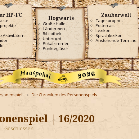
er HP-FC
Zauberwelt
Hogwarts
seite
Tagesprophet
Große Halle
projekte
Pottercast
Ländereien
m
Lexikon
Bibliothek
e Aktivitäten
Sprachlexikon
Unterricht
nder
Anstehende Termine
Pokalzimmer
ln
Punktegläser
ersonenspiel
Die Chroniken des Personenspiels
onenspiel | 16/2020
Geschlossen