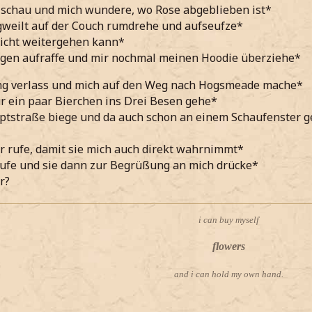
 schau und mich wundere, wo Rose abgeblieben ist*
gweilt auf der Couch rumdrehe und aufseufze*
nicht weitergehen kann*
gen aufraffe und mir nochmal meinen Hoodie überziehe*
g verlass und mich auf den Weg nach Hogsmeade mache*
für ein paar Bierchen ins Drei Besen gehe*
ptstraße biege und da auch schon an einem Schaufenster g
r rufe, damit sie mich auch direkt wahrnimmt*
aufe und sie dann zur Begrüßung an mich drücke*
r?
i can buy myself
flowers
and i can hold my own hand.