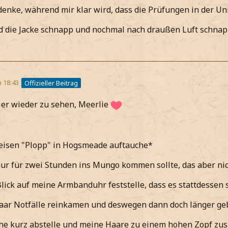
enke, während mir klar wird, dass die Prüfungen in der Uni
d die Jacke schnapp und nochmal nach draußen Luft schna
m 18:43
Offizieller Beitrag
ier wieder zu sehen, Meerlie
leisen "Plopp" in Hogsmeade auftauche*
nur für zwei Stunden ins Mungo kommen sollte, das aber ni
lick auf meine Armbanduhr feststelle, dass es stattdessen
aar Notfälle reinkamen und deswegen dann doch länger ge
he kurz abstelle und meine Haare zu einem hohen Zopf z