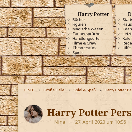
Harry Potter
D
Bücher
Start
Figuren
Haus
Magische Wesen
Tea
Zaubersprüche
Letzt
Handlungsorte
Kale
Filme & Crew
Rege
Theaterstück
Hilfe
Spiele
HP-FC
Große Halle
Spiel & Spaß
Harry Potter P
Harry Potter Pers
Nina
27. April 2020 um 10:56