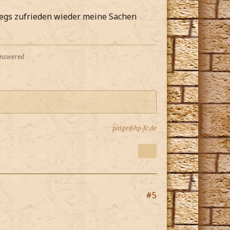
wegs zufrieden wieder meine Sachen
 answered
paige@hp-fc.de
#5