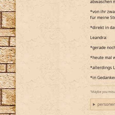
abwaschen 
*von ihr zwa
für meine St
*direkt in d
Leandra:
*gerade noc
*heute mal w
*allerdings 
*in Gedanken
"Maybe you misu
personen