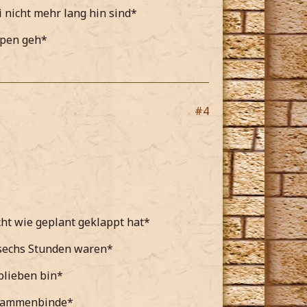
 nicht mehr lang hin sind*
ppen geh*
#4
cht wie geplant geklappt hat*
 sechs Stunden waren*
blieben bin*
usammenbinde*