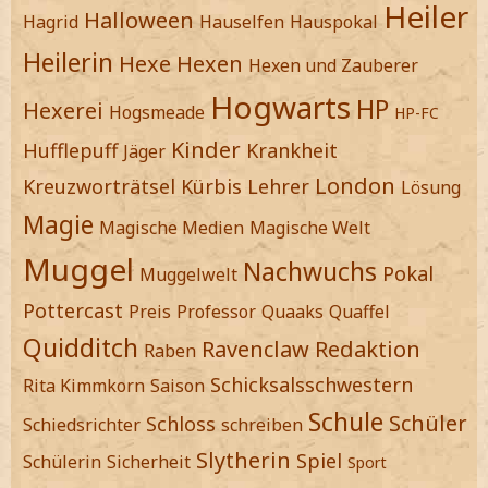
Heiler
Halloween
Hagrid
Hauselfen
Hauspokal
Heilerin
Hexe
Hexen
Hexen und Zauberer
Hogwarts
HP
Hexerei
Hogsmeade
HP-FC
Kinder
Hufflepuff
Krankheit
Jäger
London
Kreuzworträtsel
Kürbis
Lehrer
Lösung
Magie
Magische Medien
Magische Welt
Muggel
Nachwuchs
Pokal
Muggelwelt
Pottercast
Preis
Professor
Quaaks
Quaffel
Quidditch
Ravenclaw
Redaktion
Raben
Schicksalsschwestern
Rita Kimmkorn
Saison
Schule
Schüler
Schloss
Schiedsrichter
schreiben
Slytherin
Spiel
Schülerin
Sicherheit
Sport