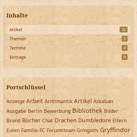
Inhalte
Artikel
20
Themen
3
Termine
0
Einträge
0
Portschlüssel
Arbeit
Artikel
Anzeige
Arithmantik
Askaban
Bibliothek
Ausgabe
Berlin
Bewerbung
Bilder
Bücher
Drachen
Dumbledore
Brand
Chat
Eltern
Gryffindor
Eulen
Familie
FC
Forumsteam
Gringotts