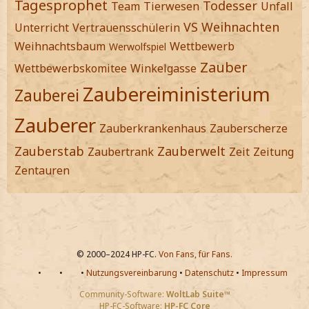
Tagesprophet
Todesser
Team
Tierwesen
Unfall
VS
Weihnachten
Unterricht
Vertrauensschülerin
Weihnachtsbaum
Wettbewerb
Werwolfspiel
Zauber
Wettbewerbskomitee
Winkelgasse
Zaubereiministerium
Zauberei
Zauberer
Zauberkrankenhaus
Zauberscherze
Zauberstab
Zauberwelt
Zaubertrank
Zeit
Zeitung
Zentauren
© 2000–2024 HP-FC.
Von Fans, für Fans.
•
•
•
Nutzungsvereinbarung
•
Datenschutz
•
Impressum
Community-Software:
WoltLab Suite™
HP-FC-Software:
HP-FC Core