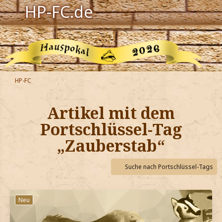
HP-FC.de
Navigation
Harry Potter
Der HP-FC
HP-FC
Hogwarts
Artikel mit dem
Zauberwelt
Portschlüssel-Tag
„Zauberstab“
Willkommen
Suche nach Portschlüssel-Tags
Jetzt Fanclub-Mitglied werden!
Neu