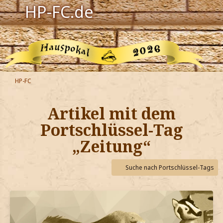
HP-FC.de
Navigation
Harry Potter
Der HP-FC
HP-FC
Hogwarts
Artikel mit dem
Zauberwelt
Portschlüssel-Tag
„Zeitung“
Willkommen
Suche nach Portschlüssel-Tags
Jetzt Fanclub-Mitglied werden!