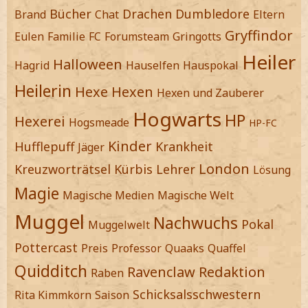
Bücher
Drachen
Dumbledore
Brand
Chat
Eltern
Gryffindor
Eulen
Familie
FC
Forumsteam
Gringotts
Heiler
Halloween
Hagrid
Hauselfen
Hauspokal
Heilerin
Hexe
Hexen
Hexen und Zauberer
Hogwarts
HP
Hexerei
Hogsmeade
HP-FC
Kinder
Hufflepuff
Krankheit
Jäger
London
Kreuzworträtsel
Kürbis
Lehrer
Lösung
Magie
Magische Medien
Magische Welt
Muggel
Nachwuchs
Pokal
Muggelwelt
Pottercast
Preis
Professor
Quaaks
Quaffel
Quidditch
Ravenclaw
Redaktion
Raben
Schicksalsschwestern
Rita Kimmkorn
Saison