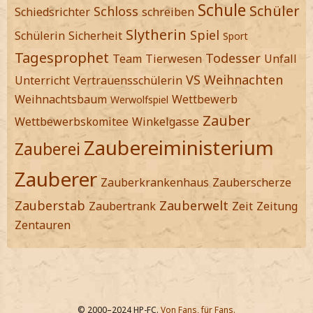
Schule
Schüler
Schloss
Schiedsrichter
schreiben
Slytherin
Spiel
Schülerin
Sicherheit
Sport
Tagesprophet
Todesser
Team
Tierwesen
Unfall
VS
Weihnachten
Unterricht
Vertrauensschülerin
Weihnachtsbaum
Wettbewerb
Werwolfspiel
Zauber
Wettbewerbskomitee
Winkelgasse
Zaubereiministerium
Zauberei
Zauberer
Zauberkrankenhaus
Zauberscherze
Zauberstab
Zauberwelt
Zaubertrank
Zeit
Zeitung
Zentauren
© 2000–2024 HP-FC.
Von Fans, für Fans.