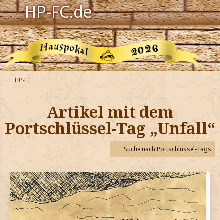
HP-FC.de
Navigation
Harry Potter
Der HP-FC
HP-FC
Hogwarts
Artikel mit dem
Zauberwelt
Portschlüssel-Tag „Unfall“
Willkommen
Suche nach Portschlüssel-Tags
Jetzt Fanclub-Mitglied werden!