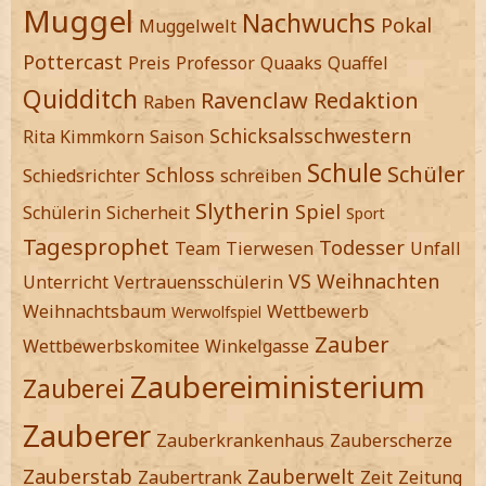
Muggel
Nachwuchs
Pokal
Muggelwelt
Pottercast
Preis
Professor
Quaaks
Quaffel
Quidditch
Ravenclaw
Redaktion
Raben
Schicksalsschwestern
Rita Kimmkorn
Saison
Schule
Schüler
Schloss
Schiedsrichter
schreiben
Slytherin
Spiel
Schülerin
Sicherheit
Sport
Tagesprophet
Todesser
Team
Tierwesen
Unfall
VS
Weihnachten
Unterricht
Vertrauensschülerin
Weihnachtsbaum
Wettbewerb
Werwolfspiel
Zauber
Wettbewerbskomitee
Winkelgasse
Zaubereiministerium
Zauberei
Zauberer
Zauberkrankenhaus
Zauberscherze
Zauberstab
Zauberwelt
Zaubertrank
Zeit
Zeitung