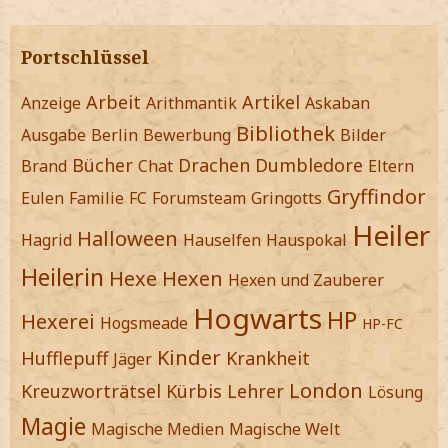
Portschlüssel
Arbeit
Artikel
Anzeige
Arithmantik
Askaban
Bibliothek
Ausgabe
Berlin
Bewerbung
Bilder
Bücher
Drachen
Dumbledore
Brand
Chat
Eltern
Gryffindor
Eulen
Familie
FC
Forumsteam
Gringotts
Heiler
Halloween
Hagrid
Hauselfen
Hauspokal
Heilerin
Hexe
Hexen
Hexen und Zauberer
Hogwarts
HP
Hexerei
Hogsmeade
HP-FC
Kinder
Hufflepuff
Krankheit
Jäger
London
Kreuzworträtsel
Kürbis
Lehrer
Lösung
Magie
Magische Medien
Magische Welt