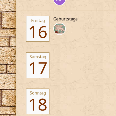
Geburtstage:
Freitag
16
Samstag
17
Sonntag
18