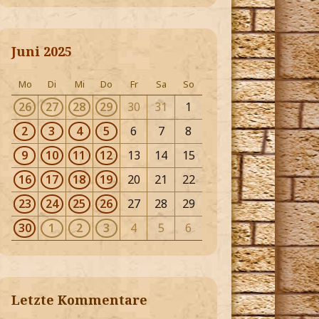
Juni 2025
Mo
Di
Mi
Do
Fr
Sa
So
26
27
28
29
30
31
1
2
3
4
5
6
7
8
9
10
11
12
13
14
15
16
17
18
19
20
21
22
23
24
25
26
27
28
29
30
1
2
3
4
5
6
Letzte Kommentare