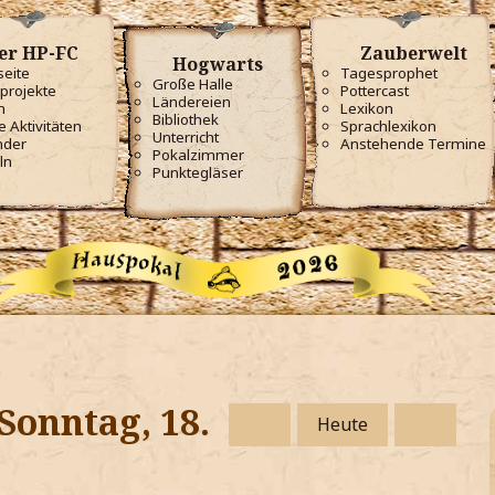
er HP-FC
Zauberwelt
Hogwarts
seite
Tagesprophet
Große Halle
projekte
Pottercast
Ländereien
m
Lexikon
Bibliothek
e Aktivitäten
Sprachlexikon
Unterricht
nder
Anstehende Termine
Pokalzimmer
ln
Punktegläser
Sonntag, 18.
Heute