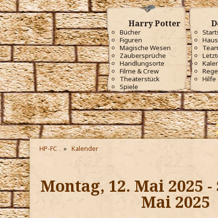
Harry Potter
D
Bücher
Start
Figuren
Haus
Magische Wesen
Tea
Zaubersprüche
Letzt
Handlungsorte
Kale
Filme & Crew
Rege
Theaterstück
Hilfe
Spiele
HP-FC
Kalender
Montag, 12. Mai 2025 - 
Mai 2025