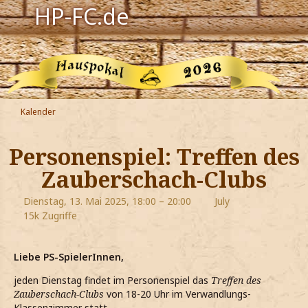
HP-FC.de
Navigation
Harry Potter
Der HP-FC
Kalender
Hogwarts
Personenspiel: Treffen des
Zauberwelt
Zauberschach-Clubs
Willkommen
Dienstag, 13. Mai 2025, 18:00 – 20:00
July
15k Zugriffe
Jetzt Fanclub-Mitglied werden!
Liebe PS-SpielerInnen,
jeden Dienstag findet im Personenspiel das
Treffen des
Zauberschach-Clubs
von 18-20 Uhr im Verwandlungs-
Klassenzimmer statt.