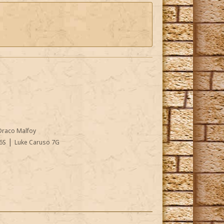
Draco Malfoy
|
6S
Luke Caruso 7G