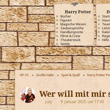
Harry Potter
D
Bücher
Start
Figuren
Haus
Magische Wesen
Tea
Zaubersprüche
Letzt
Handlungsorte
Kale
Filme & Crew
Rege
Theaterstück
Hilfe
Spiele
HP-FC
Große Halle
Spiel & Spaß
Harry Potter P
Wer will mit mir 
July
9. Januar 2025 um 17:30