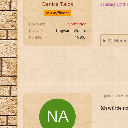
Danica Talos
danica@gryff-
VS Gryffindor
Hogwarts
Gryffindor
Klasse
Hogwarts-Alumni
Punkte
16.805
🦉 Meine
9. Januar 2025 u
Ich würde no