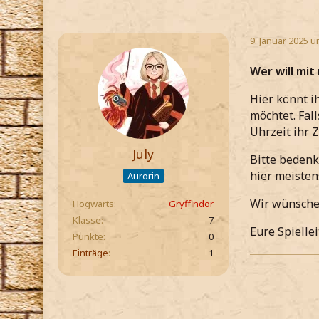
9. Januar 2025 u
Wer will mit
Hier könnt i
möchtet. Fal
Uhrzeit ihr Z
July
Bitte bedenk
hier meisten
Aurorin
Wir wünschen
Hogwarts
Gryffindor
Klasse
7
Eure Spielle
Punkte
0
Einträge
1