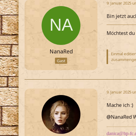
9. Januar 2025 u
Bin jetzt auch
Möchtest du 
NanaRed
Einmal editie
zusammengef
Gast
9. Januar 2025 u
Mache ich :)
@NanaRed We
danica@hp-fc.