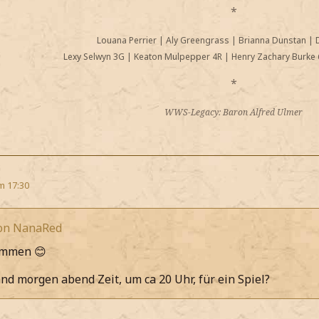
*
Louana Perrier
|
Aly Greengrass
|
Brianna Dunstan
|
Lexy Selwyn 3G
|
Keaton Mulpepper 4R
|
Henry Zachary Burke 
*
WWS-Legacy: Baron Alfred Ulmer
m 17:30
von NanaRed
ammen 😊
nd morgen abend Zeit, um ca 20 Uhr, für ein Spiel?