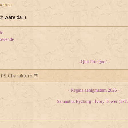
m 19:53
 wäre da. :)
de
tower.de
- Quit Pro Quo! -
 PS-Charaktere 🦉
- Regina aenigmatum 2025 -
Samantha Eyzburg - Ivory Tower (171