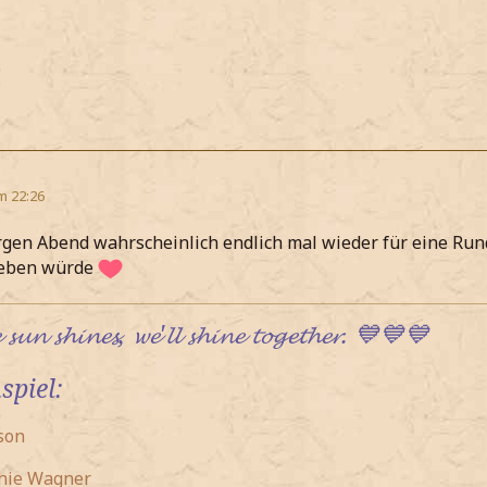
m 22:26
gen Abend wahrscheinlich endlich mal wieder für eine Run
geben würde
𝓼𝓾𝓷 𝓼𝓱𝓲𝓷𝓮𝓼, 𝔀𝓮'𝓵𝓵 𝓼𝓱𝓲𝓷𝓮 𝓽𝓸𝓰𝓮𝓽𝓱𝓮𝓻. 💙💙💙
spiel:
son
hie Wagner