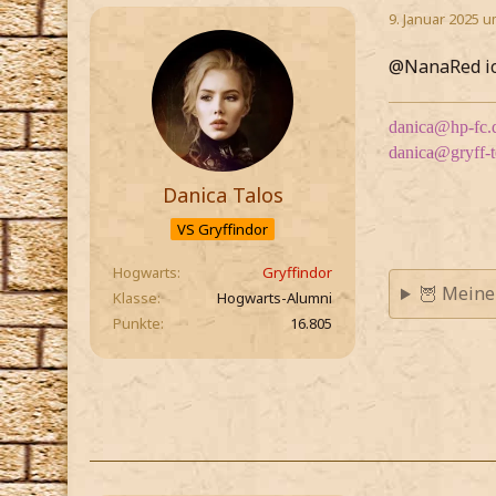
9. Januar 2025 u
@NanaRed ich
danica@hp-fc.
danica@gryff-
Danica Talos
VS Gryffindor
Hogwarts
Gryffindor
🦉 Meine
Klasse
Hogwarts-Alumni
Punkte
16.805