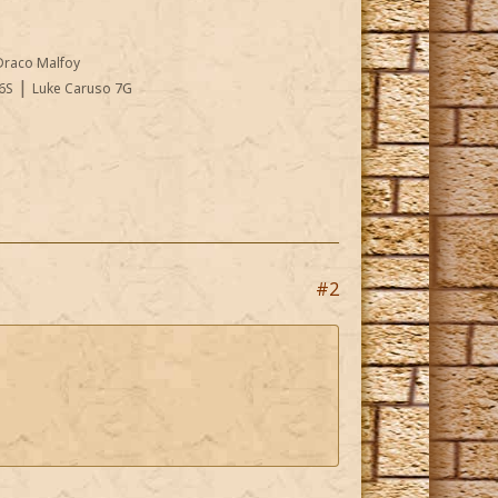
Draco Malfoy
|
6S
Luke Caruso 7G
#2