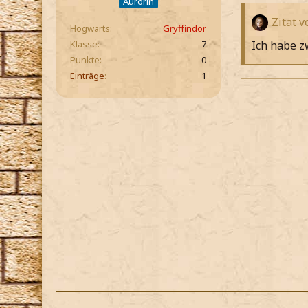
Aurorin
Zitat 
Hogwarts
Gryffindor
Ich habe zw
Klasse
7
Punkte
0
Einträge
1