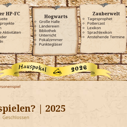
er HP-FC
Zauberwelt
Hogwarts
seite
Tagesprophet
Große Halle
projekte
Pottercast
Ländereien
m
Lexikon
Bibliothek
e Aktivitäten
Sprachlexikon
Unterricht
nder
Anstehende Termine
Pokalzimmer
ln
Punktegläser
ersonenspiel
spielen? | 2025
Geschlossen