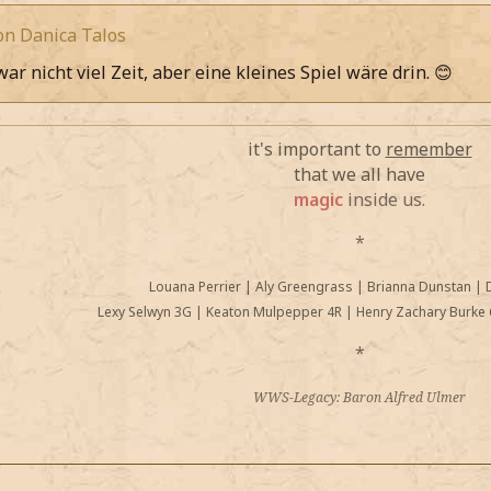
von Danica Talos
ar nicht viel Zeit, aber eine kleines Spiel wäre drin. 😊
it's important to
remember
that we all have
magic
inside us.
*
Louana Perrier
|
Aly Greengrass
|
Brianna Dunstan
|
Lexy Selwyn 3G
|
Keaton Mulpepper 4R
|
Henry Zachary Burke 
*
WWS-Legacy: Baron Alfred Ulmer