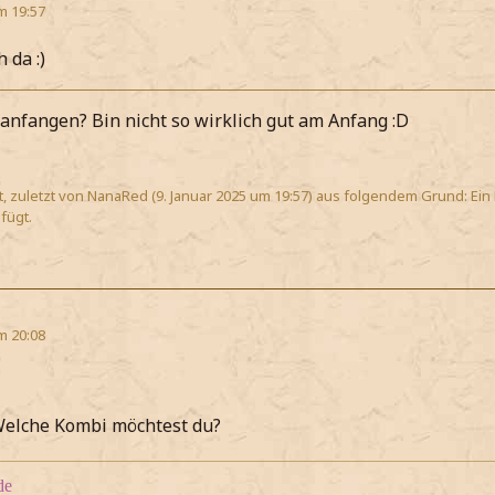
m 19:57
 da :)
anfangen? Bin nicht so wirklich gut am Anfang :D
rt, zuletzt von NanaRed (
9. Januar 2025 um 19:57
) aus folgendem Grund: Ein
ügt.
m 20:08
lche Kombi möchtest du?
de