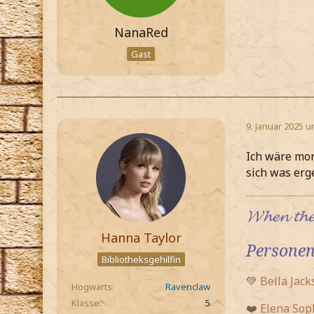
NanaRed
Gast
9. Januar 2025 u
Ich wäre mor
sich was er
𝓦𝓱𝓮𝓷 𝓽𝓱𝓮 
Hanna Taylor
Personen
Bibliotheksgehilfin
💚
Bella Jack
Hogwarts
Ravenclaw
Klasse
5
❤️
Elena Sop