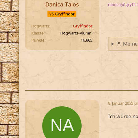
Danica Talos
danica@gryff-
VS Gryffindor
Hogwarts
Gryffindor
Klasse
Hogwarts-Alumni
Punkte
16.805
🦉 Meine
9. Januar 2025 u
Ich würde no