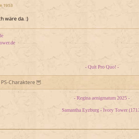
m 19:53
 wäre da. :)
de
tower.de
- Quit Pro Quo! -
 PS-Charaktere 🦉
- Regina aenigmatum 2025 -
Samantha Eyzburg - Ivory Tower (171