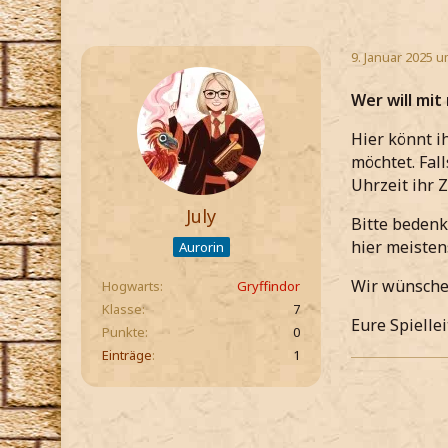
9. Januar 2025 u
Wer will mit
Hier könnt i
möchtet. Fal
Uhrzeit ihr Z
July
Bitte bedenk
hier meisten
Aurorin
Wir wünschen
Hogwarts
Gryffindor
Klasse
7
Eure Spielle
Punkte
0
Einträge
1