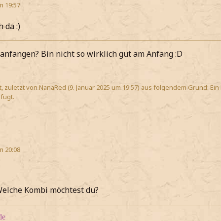
m 19:57
 da :)
anfangen? Bin nicht so wirklich gut am Anfang :D
rt, zuletzt von NanaRed (
9. Januar 2025 um 19:57
) aus folgendem Grund: Ein
ügt.
m 20:08
lche Kombi möchtest du?
de