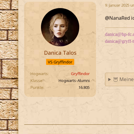
9. Januar 2025 u
@NanaRed ich
danica@hp-fc.
danica@gryff-
Danica Talos
VS Gryffindor
Hogwarts
Gryffindor
🦉 Meine
Klasse
Hogwarts-Alumni
Punkte
16.805