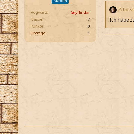
Aurorin
Zitat 
Hogwarts
Gryffindor
Ich habe zw
Klasse
7
Punkte
0
Einträge
1