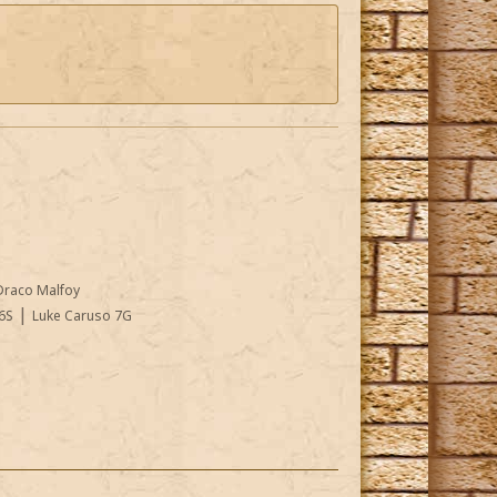
Draco Malfoy
|
6S
Luke Caruso 7G