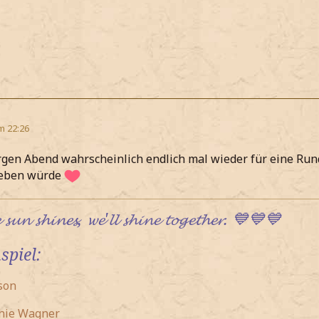
m 22:26
gen Abend wahrscheinlich endlich mal wieder für eine Run
geben würde
𝓼𝓾𝓷 𝓼𝓱𝓲𝓷𝓮𝓼, 𝔀𝓮'𝓵𝓵 𝓼𝓱𝓲𝓷𝓮 𝓽𝓸𝓰𝓮𝓽𝓱𝓮𝓻. 💙💙💙
spiel:
son
hie Wagner