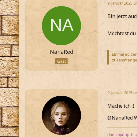
9. Januar 2025 u
Bin jetzt auch
Möchtest du 
NanaRed
Einmal editie
zusammengef
Gast
9. Januar 2025 u
Mache ich :)
@NanaRed We
danica@hp-fc.