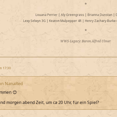
*
Louana Perrier
|
Aly Greengrass
|
Brianna Dunstan
|
Lexy Selwyn 3G
|
Keaton Mulpepper 4R
|
Henry Zachary Burke 
*
WWS-Legacy: Baron Alfred Ulmer
m 17:30
von NanaRed
ammen 😊
nd morgen abend Zeit, um ca 20 Uhr, für ein Spiel?