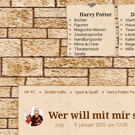
Harry Potter
D
Bücher
Start
Figuren
Haus
Magische Wesen
Tea
Zaubersprüche
Letzt
Handlungsorte
Kale
Filme & Crew
Rege
Theaterstück
Hilfe
Spiele
HP-FC
Große Halle
Spiel & Spaß
Harry Potter P
Wer will mit mir 
July
9. Januar 2025 um 17:30