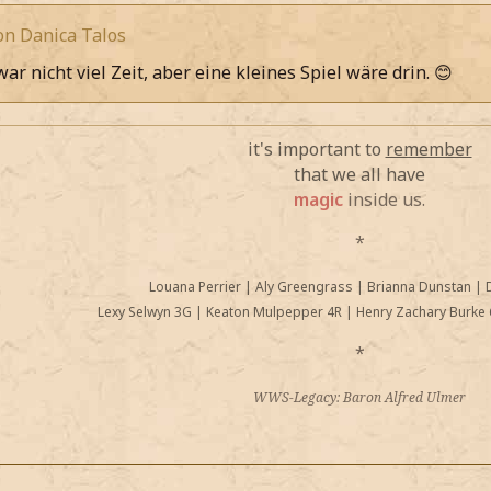
von Danica Talos
ar nicht viel Zeit, aber eine kleines Spiel wäre drin. 😊
it's important to
remember
that we all have
magic
inside us.
*
Louana Perrier
|
Aly Greengrass
|
Brianna Dunstan
|
Lexy Selwyn 3G
|
Keaton Mulpepper 4R
|
Henry Zachary Burke 
*
WWS-Legacy: Baron Alfred Ulmer