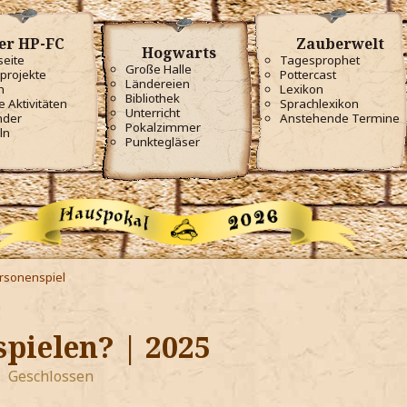
er HP-FC
Zauberwelt
Hogwarts
seite
Tagesprophet
Große Halle
projekte
Pottercast
Ländereien
m
Lexikon
Bibliothek
e Aktivitäten
Sprachlexikon
Unterricht
nder
Anstehende Termine
Pokalzimmer
ln
Punktegläser
ersonenspiel
spielen? | 2025
Geschlossen