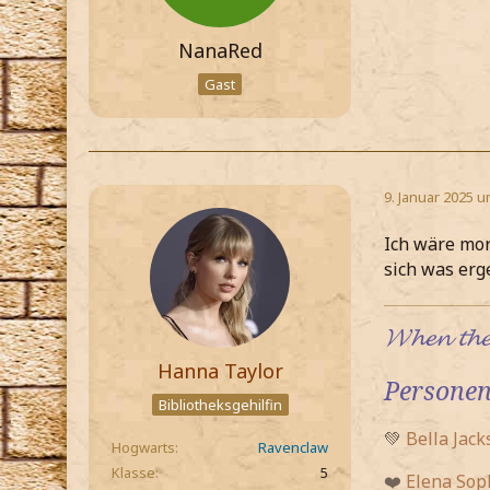
NanaRed
Gast
9. Januar 2025 u
Ich wäre mor
sich was er
𝓦𝓱𝓮𝓷 𝓽𝓱𝓮 
Hanna Taylor
Personen
Bibliotheksgehilfin
💚
Bella Jack
Hogwarts
Ravenclaw
Klasse
5
❤️
Elena Sop