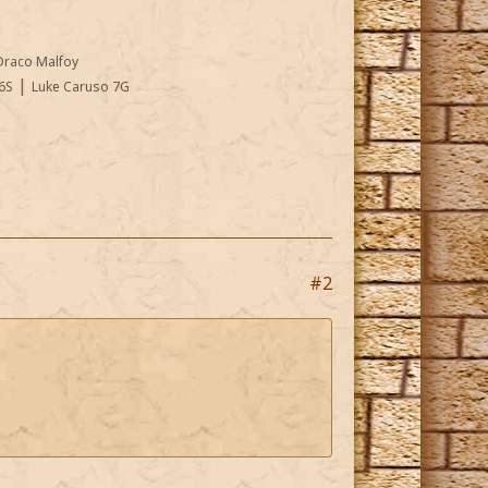
Draco Malfoy
|
6S
Luke Caruso 7G
#2