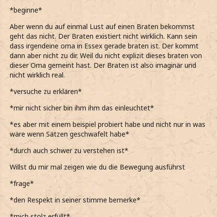
andere Dinge heraufzubeschwören
*beginne*
*Weiter ausführe*
Aber wenn du auf einmal Lust auf einen Braten bekommst
geht das nicht. Der Braten existiert nicht wirklich. Kann sein
Warum ist ausgerechnet Essen die Ausnahme?
dass irgendeine oma in Essex gerade braten ist. Der kommt
dann aber nicht zu dir. Weil du nicht explizit dieses braten von
*Mir das nur schwerlich vorstellen kann*
dieser Oma gemeint hast. Der Braten ist also imaginär und
*Immerhin alles mögliche heraufbeschwören könnte,
nicht wirklich real.
wenn wöllte*
*versuche zu erklären*
*Finde, dass es da schon eine eher seltsame Ausnahme
*mir nicht sicher bin ihm ihm das einleuchtet*
ist*
*es aber mit einem beispiel probiert habe und nicht nur in was
*Dann auf einen Abschnitt weiter unten deute*
wäre wenn Sätzen geschwafelt habe*
Und hier
*durch auch schwer zu verstehen ist*
*Auf einen Abschnitt weiter unten deute*
Willst du mir mal zeigen wie du die Bewegung ausführst
Ist ein Beispielzauber aufgeführt, aber den bekomme ich
*frage*
nicht richtig hin
*den Respekt in seiner stimme bemerke*
*Zugebe*
*mich stolz erfüllt*
*Ihn wirklich oft geübt habe, aber nichts dergleichen