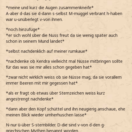
*meine und kurz die Augen zusammenkneife*
A-aber d-das sie d-dann s-selbst M-muggel verbrant h-haben
war u-unüberlegt v-von ihnen.
*noch hinzufüge*
*er sich wohl über die Nuss freut da sie wenig später auch
schon in seinem Mund landet*
*selbst nachdenklich auf meiner rumkaue*
*nachdenke ob Kendra vielleicht mal Nüsse mitbringen sollte
für das was sie mir alles schon gegeben hat*
*zwar nicht wirklich weiss ob sie Nüsse mag, da sie vorallem
immer Beeren mit mir gegessen hat*
*als er fragt ob etwas über Sternzeichen weiss kurz
angestrengt nachdenke*
*dann aber den Kopf schüttel und ihn neugierig anschaue, ehe
meinen Blick wieder umherhuschen lasse*
N-nur ü-über S-sternbilder. D-die sind v-von d-den g-
griechischen Mythen benannt worden.