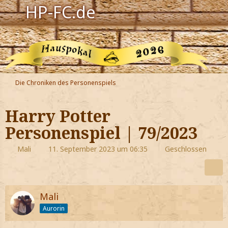
HP-FC.de
Navigation
Harry Potter
Der HP-FC
Die Chroniken des Personenspiels
Hogwarts
Harry Potter
Zauberwelt
Personenspiel | 79/2023
Willkommen
Mali
11. September 2023 um 06:35
Geschlossen
Jetzt Fanclub-Mitglied werden!
Mali
Aurorin