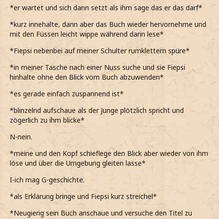
*Mich umwende und eine kleine Maus auf ihrer Schulter
*er wartet und sich dann setzt als ihm sage das er das darf*
sitzen sehe*
*Kurz erstarre, da so eine Maus bisher nur in Verwandlung
*kurz innehalte, dann aber das Buch wieder hervornehme und
von so nahem gesehen habe*
mit den Füssen leicht wippe während darin lese*
*Sie skeptisch beobachte, sie sich aber glücklicherweise
*Fiepsi nebenbei auf meiner Schulter rumklettern spüre*
nicht für mich zu interessieren scheint*
*in meiner Tasche nach einer Nuss suche und sie Fiepsi
*Deshalb meinen Blick wieder abwende*
hinhalte ohne den Blick vom Buch abzuwenden*
*Dabei das Buch bemerke, das sie liest*
*Anhand der Bilder glaube, dass es etwas mit Geschichte
*es gerade einfach zuspannend ist*
zu tun hat*
*Mich nun doch die Neugierde übermannt und das
*blinzelnd aufschaue als der Junge plötzlich spricht und
Mädchen anspreche*
zögerlich zu ihm blicke*
Lernst du schon für das nächste Schuljahr?
N-nein.
*Wissen will und sie kurz mustere*
*meine und den Kopf schieflege den Blick aber wieder von ihm
*Mir ihre Gesichtszüge irgendwoher bekannt vorkommen,
löse und über die Umgebung gleiten lasse*
aber nicht ganz zuordnen kann woher*
I-ich mag G-geschichte.
*Sie aber bestimmt nur schon einmal auf dem Gang
gesehen habe*
*als Erklärung bringe und Fiepsi kurz streichel*
*Neugierig sein Buch anschaue und versuche den Titel zu