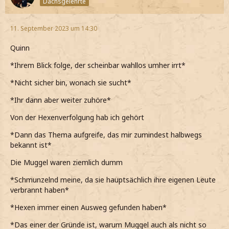
Dachsgelehrte
*Dann meinen eigenen Wunsch äußere*
Aber wenn das nicht klappt, mache ich eine Ausbildung
11. September 2023 um 14:30
zum Heiler, wie meine Schwester
*Noch erklärend hinzufüge*
Quinn
*Das zwar sicher auch nicht einfach wird, da mich das
*Ihrem Blick folge, der scheinbar wahllos umher irrt*
Praktikum schon sehr gefordert hat*
*Nicht sicher bin, wonach sie sucht*
*Aber das noch der akzeptabelste Plan B ist, den habe*
*Ihr dann aber weiter zuhöre*
Von der Hexenverfolgung hab ich gehört
*Dann das Thema aufgreife, das mir zumindest halbwegs
bekannt ist*
Die Muggel waren ziemlich dumm
*Schmunzelnd meine, da sie hauptsächlich ihre eigenen Leute
verbrannt haben*
*Hexen immer einen Ausweg gefunden haben*
*Das einer der Gründe ist, warum Muggel auch als nicht so