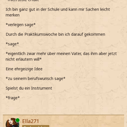
beschwören kann*
Ich bin ganz gut in der Schule und kann mir Sachen leicht
merken
Vielleicht mache ich etwas bei der Bewegung falsch?
*verlegen sage*
*Einfach Mal ins Blaue rate, da wirklich keine Ahnung
habe, warum es nicht funktioniert*
Durch die Praktikumswoche bin ich darauf gekommen
*Meine Augen in Erstaunen weite, als er meint, magisches
*sage*
Recht studieren zu wollen*
*eigentlich zwar mehr über meinen Vater, das ihm aber jetzt
Oh, das ist sicher echt schwer!
nicht erläutern will*
*In meiner Stimme ein Hauch Respekt mitschwingt*
Eine ehrgeizige Idee
*Das sicher nicht könnte*
*zu seinem berufswunsch sage*
Wie kommst du darauf?
Spielst du ein Instrument
*Neugierig wissen will*
*frage*
*Das nicht gerade ein Studienfach ist, was von vielen
anderen Schülern gehört habe*
Ich will am liebsten Musik studieren
Online
Ella271