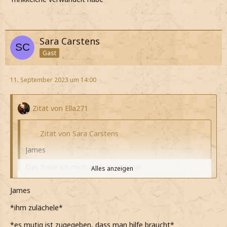
Sara Carstens
Gast
11. September 2023 um 14:00
Zitat von Ella271
Zitat von Sara Carstens
James
Das frage ich mich auch manchmal
Alles anzeigen
*lache*
James
Alles anzeigen
*manche meiner Schüler sich wirklich für etwas
*ihm zulächele*
besseres halten*
Nate
*es mutig ist zugegeben, dass man hilfe braucht*