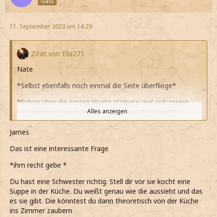
Gast
11. September 2023 um 14:29
Zitat von Ella271
Nate
*Selbst ebenfalls noch einmal die Seite überfliege*
*Schon über die ersten Worte stolpere und sich meine
Motivation so langsam aber sicher verabschiedet*
Alles anzeigen
Hauptsächlich wie die Gesetzmäßigkeiten miteinander
James
zusammenhängen
Das ist eine interessante Frage
*Auf seine Frage hin antworte*
*ihm recht gebe *
Hier zum Beispiel steht, dass man Essen nicht aus dem
Nichts heraufbeschwören kann
Du hast eine Schwester richtig. Stell dir vor sie kocht eine
Suppe in der Küche. Du weißt genau wie die aussieht und das
*Auf einen Abschnitt im Buch deute*
es sie gibt. Die könntest du dann theoretisch von der Küche
ins Zimmer zaubern
Aber in Verwandlung haben wir neuerdings begonnen,