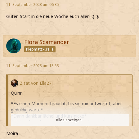
11. September 2023 um 06:35
Guten Start in die neue Woche euch allen! :) ☀️
Flora Scamander
Piepmatz-Kralle
11. September 2023 um 13:53
Zitat von Ella271
Quinn
*Es einen Moment braucht, bis sie mir antwortet, aber
geduldig warte*
*Dann dankbar lächel und kurz nicke*
Alles anzeigen
*Mich neben sie setze und mein Buch heraus hole*
*Schon die erste Seite aufschlage, als eine Bewegung
Moira
neben mir wahrnehme*