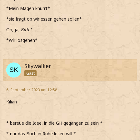
Wollen wir vielleicht etwas essen gehen?
*Mein Magen knurrt*
*ihn frage und ihn etwas besorgt anschaue*
*sie fragt ob wir essen gehen sollen*
Shadow Forest
Oh, ja,
Bitte!
*Wir losgehen*
Skywalker
Gast
6. September 2023 um 12:58
Kilian
* bereue die Idee, in die GH gegangen zu sein *
* nur das Buch in Ruhe lesen will *