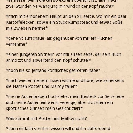
*es hasse, wenn die GH so extrem überfüllt ist, aber nach
zwei Stunden Verwandlung mir wirklich der Kopf raucht*
*mich mit erhobenem Haupt an den ST setze, wo mir ein paar
Kartoffelecken, sowie ein Stück Rumpsteak und etwas Soße
mit Zwiebeln nehme*
*genervt aufschaue, als gegenüber von mir ein Fluchen
vernehme*
*einen jüngeren Slytherin vor mir sitzen sehe, der sein Buch
anmotzt und abwertend den Kopf schüttel*
*noch nie so jemand komisches getroffen habe*
*mich wieder meinem Essen widme und höre, wie seinerseits
die Namen Potter und Malfoy fallen*
*meine Augenbrauen hochziehe, mein Besteck zur Seite lege
und meine Augen ein wenig verenge, aber trotzdem ein
spöttisches Grinsen mein Gesicht ziert*
Was stimmt mit Potter und Malfoy nicht?
*dann einfach von ihm wissen will und ihn auffordernd