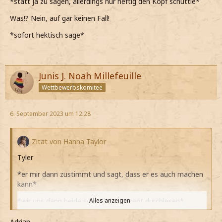
*statt ja zu sagen, allerdings nur heftig den Kopf schüttle*
Was!? Nein, auf gar keinen Fall!
*sofort hektisch sage*
Junis J. Noah Millefeuille
Wettbewerbskomitee
6. September 2023 um 12:28
Zitat von Hanna Taylor
Tyler
*er mir dann zustimmt und sagt, dass er es auch machen
kann*
*wir uns dann beide schnell das Rezept durchlesen*
Alles anzeigen
*er dann eine Weile gar nichts sagt, dass denke, ich muss
Adrian