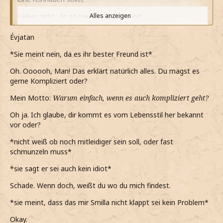
Lieber nicht...Er ist mein bester Freund
Alles anzeigen
*darauf meine und ihn etwas hilflos anschaue*
Évjatan
Ich wünschte er wäre es...dann gäbe es wenigstens einen
*Sie meint nein, da es ihr bester Freund ist*
Grund
Oh. Oooooh, Man! Das erklärt natürlich alles. Du magst es
*noch sage, als er fragt, ob das so ein Idiot ist*
gerne Kompliziert oder?
*Owen das genaue Gegenteil von einem Idiot ist*
Mein Motto:
Warum einfach, wenn es auch kompliziert geht?
*als das mit Smilla abstreite, er wieder den Kopf schüttelt
Oh ja. Ich glaube, dir kommt es vom Lebensstil her bekannt
und sagt, dass das nur so eine Idee war*
vor oder?
Schon okay
*nicht weiß ob noch mitleidiger sein soll, oder fast
schmunzeln muss*
*nur sage, da er es bestimmt nur gut gemeint hat*
*sie sagt er sei auch kein idiot*
*mir aber sicher bin, dass meine Meinung über Smilla nicht
so schnell ändern werde*
Schade. Wenn doch, weißt du wo du mich findest.
*als sein Magen knurrt, moch urplötzlich aus seiner
*sie meint, dass das mir Smilla nicht klappt sei kein Problem*
Umarmung löse*
Okay.