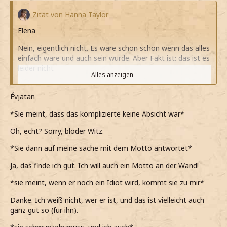
Zitat von Hanna Taylor
Elena
Nein, eigentlich nicht. Es wäre schon schön wenn das alles
einfach wäre und auch sein würde. Aber Fakt ist: das ist es
leider nicht
Alles anzeigen
*erzähle*
Évjatan
Ja, das Motto kommt mir wirklich sehr bekannt vor.
*Sie meint, dass das komplizierte keine Absicht war*
Ich glaube ich sollte mir diesen Spruch irgendwo in
meinem Schlafsaal ganz groß hinkleben
Oh, echt? Sorry, blöder Witz.
*noch hinzufüge*
*Sie dann auf meine sache mit dem Motto antwortet*
*als sage, dass er kein Idiot ist, er nur mit "schade"
Ja, das finde ich gut. Ich will auch ein Motto an der Wand!
reagiert*
*sie meint, wenn er noch ein Idiot wird, kommt sie zu mir*
Wenn er ein doch ein Idiot ist oder wird, dann komme ich
Danke. Ich weiß nicht, wer er ist, und das ist vielleicht auch
einfach zu dir. Ist klar
ganz gut so (für ihn).
*dann meine und schmunzeln muss*