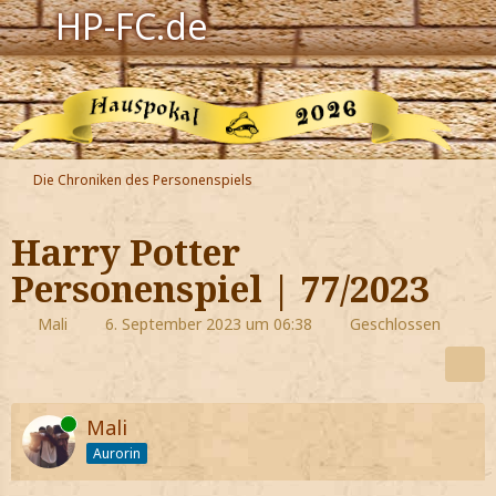
HP-FC.de
Navigation
Harry Potter
Der HP-FC
Die Chroniken des Personenspiels
Hogwarts
Harry Potter
Zauberwelt
Personenspiel | 77/2023
Willkommen
Mali
6. September 2023 um 06:38
Geschlossen
Jetzt Fanclub-Mitglied werden!
Online
Mali
Aurorin