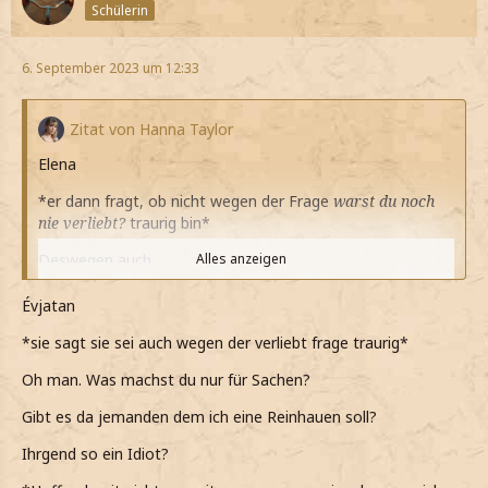
Schülerin
6. September 2023 um 12:33
Zitat von Hanna Taylor
Elena
*er dann fragt, ob nicht wegen der Frage
warst du noch
nie verliebt?
traurig bin*
Deswegen auch
Alles anzeigen
*leise sage*
Évjatan
*mir auffällt, dass noch nie mit jemandem so offen war*
*sie sagt sie sei auch wegen der verliebt frage traurig*
*nicht einmal mit Owen
Mali
war ich so offen*
Oh man. Was machst du nur für Sachen?
*er ja eigentlich mein bester Freund*
Gibt es da jemanden dem ich eine Reinhauen soll?
*die Sache, dass Gefühle für ihn habe aber irgendwie alles
Ihrgend so ein Idiot?
komplizierter macht*