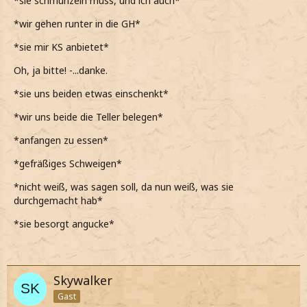
*sie schmunzeln muss, und ich auch*
*er anscheinend sehr froh ist, als dann runter in die GH
*wir gehen runter in die GH*
gehen*
*sie mir KS anbietet*
*wir uns dann an den Gryffindor Tisch setzen*
Oh, ja bitte! -...danke.
Willst du auch?
*sie uns beiden etwas einschenkt*
*auf den KS zeige und uns beiden etwas davon eingieße*
*wir uns beide die Teller belegen*
*anfangen zu essen*
*gefräßiges Schweigen*
*nicht weiß, was sagen soll, da nun weiß, was sie
durchgemacht hab*
*sie besorgt angucke*
Skywalker
Gast