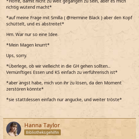
*Hoffe, damit nicht zu weit gegangen zu sein, aber es mich
*als sage, dass dasselbe auch für ihn gilt, er sich ebenfalls
richtig wütend macht*
bedankt und sagt, dass er es zu schätzen weiß*
*auf meine Frage mit Smilla ( @Hermine Black ) aber den Kopf
*er mich dann noch fester an mich drückt und sagt, dass
schüttelt, und es abstreitet*
echt in Ordung bin*
Hm. War nur so eine Idee.
*allerdings meine Meinung über Smilla @Hermine Black
ändern sollte und dass wir uns nochmal treffen sollten*
*Mein Magen knurrt*
*statt ja zu sagen, allerdings nur heftig den Kopf
Ups, sorry.
schüttle*
*Überlege, ob wir vielleicht in die GH gehen sollten...
Was!? Nein, auf gar keinen Fall!
Vernünftiges Essen und KS einfach zu verführerisch ist*
*sofort hektisch sage*
*aber angst habe, mich von ihr zu lösen, da den Moment
zerstören könnte*
*sie stattdessen einfach nur angucke, und weiter tröste*
Hanna Taylor
Bibliotheksgehilfin