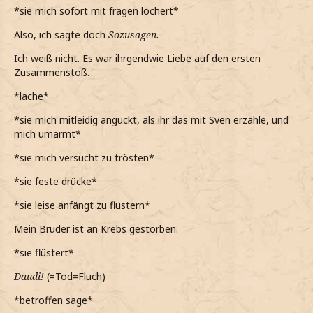
*sie mich sofort mit fragen löchert*
*ihn wohl eher nicht nach Sven hätte fragen sollen, da auf
einmal Tränen in seine Augen steigen*
Also, ich sagte doch
Sozusagen.
*auf einmal so sehr in Mitleid verfalle, dass in als Trost
Ich weiß nicht. Es war ihrgendwie Liebe auf den ersten
einfach umarme*
Zusammenstoß.
Das tut mir so leid
*lache*
*während der Umarmung leise flüstere*
*sie mich mitleidig anguckt, als ihr das mit Sven erzähle, und
mich umarmt*
Aber du bist nicht alleine damit...
*sie mich versucht zu trösten*
*ihn weiterhin tröste*
*sie feste drücke*
*er dann sagt, dass er in Norwegen zurückgeblieben ist*
*sie leise anfängt zu flüstern*
*beschließe ihm dann auch die Wahrheit zu erzählen, als
er nach mir fragt, wieso so traurig bin*
Mein Bruder ist an Krebs gestorben.
Mein Bruder ist an Krebs gestorben
*sie flüstert*
*dann ihm endlich erzähle*
Daudi!
(=Tod=Fluch)
*betroffen sage*