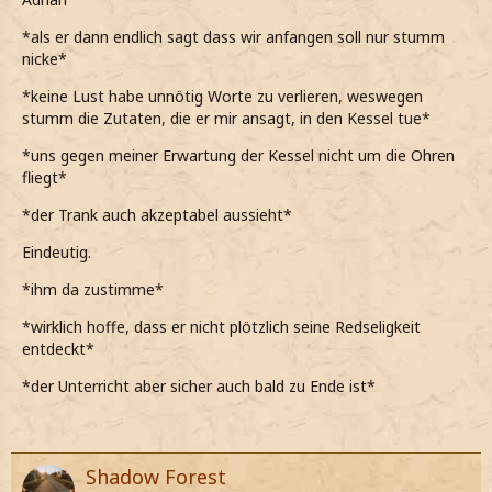
jetzt mal etwas sagen*
*als er dann endlich sagt dass wir anfangen soll nur stumm
*darauf zwar keine Lust habe, aber eine peinliche Stille
nicke*
trotzdem sehr unangenehm ist*
*keine Lust habe unnötig Worte zu verlieren, weswegen
Also gut, dann fangen wir doch mal...
stumm die Zutaten, die er mir ansagt, in den Kessel tue*
*nach einer Weile sage und ihm dann die Zutaten vorlese,
*uns gegen meiner Erwartung der Kessel nicht um die Ohren
die er in den Topf gibt*
fliegt*
*zugeben muss, dass der Zaubertrank danach gar nicht so
*der Trank auch akzeptabel aussieht*
schlecht aussieht*
Eindeutig.
Ich hab's mir schlimmer vorgestellt...
*ihm da zustimme*
*dann auch zu ihm meine*
*wirklich hoffe, dass er nicht plötzlich seine Redseligkeit
entdeckt*
*der Unterricht aber sicher auch bald zu Ende ist*
Shadow Forest