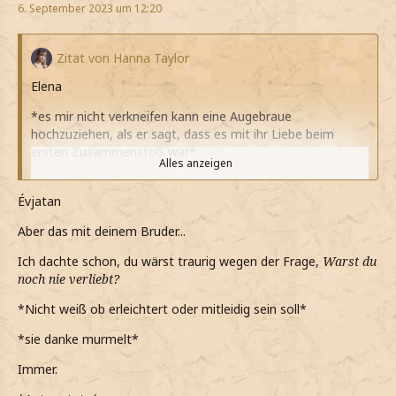
6. September 2023 um 12:20
Zitat von Hanna Taylor
Elena
*es mir nicht verkneifen kann eine Augebraue
hochzuziehen, als er sagt, dass es mit ihr Liebe beim
ersten Zusammenstoß war*
Alles anzeigen
*als ihn drücke, er meine Umarmung erwidert und mich
ebenfalls drückt*
Évjatan
*er nur wieder ein norvegisches Wort redet, als ihm
Aber das mit deinem Bruder...
erzähle dass mein Bruder an Krebs gestorben ist*
Ich dachte schon, du wärst traurig wegen der Frage,
Warst du
*er noch sagt, dass wenn irgendwas brauche ihm
noch nie verliebt?
Bescheid sagen soll*
*Nicht weiß ob erleichtert oder mitleidig sein soll*
Danke
*sie danke murmelt*
*murmle*
Immer.
Dasselbe gilt auch für dich