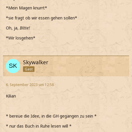
Wollen wir vielleicht etwas essen gehen?
*Mein Magen knurrt*
*ihn frage und ihn etwas besorgt anschaue*
*sie fragt ob wir essen gehen sollen*
Shadow Forest
Oh, ja,
Bitte!
*Wir losgehen*
Skywalker
Gast
6. September 2023 um 12:58
Kilian
* bereue die Idee, in die GH gegangen zu sein *
* nur das Buch in Ruhe lesen will *