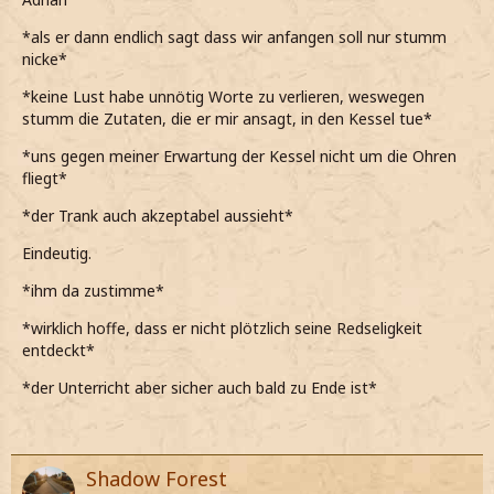
jetzt mal etwas sagen*
*als er dann endlich sagt dass wir anfangen soll nur stumm
*darauf zwar keine Lust habe, aber eine peinliche Stille
nicke*
trotzdem sehr unangenehm ist*
*keine Lust habe unnötig Worte zu verlieren, weswegen
Also gut, dann fangen wir doch mal...
stumm die Zutaten, die er mir ansagt, in den Kessel tue*
*nach einer Weile sage und ihm dann die Zutaten vorlese,
*uns gegen meiner Erwartung der Kessel nicht um die Ohren
die er in den Topf gibt*
fliegt*
*zugeben muss, dass der Zaubertrank danach gar nicht so
*der Trank auch akzeptabel aussieht*
schlecht aussieht*
Eindeutig.
Ich hab's mir schlimmer vorgestellt...
*ihm da zustimme*
*dann auch zu ihm meine*
*wirklich hoffe, dass er nicht plötzlich seine Redseligkeit
entdeckt*
*der Unterricht aber sicher auch bald zu Ende ist*
Shadow Forest