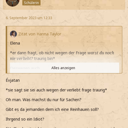
Schülerin
6. September 2023 um 12:33
Zitat von Hanna Taylor
Elena
*er dann fragt, ob nicht wegen der Frage
warst du noch
nie verliebt?
traurig bin*
Deswegen auch
Alles anzeigen
*leise sage*
Évjatan
*mir auffällt, dass noch nie mit jemandem so offen war*
*sie sagt sie sei auch wegen der verliebt frage traurig*
*nicht einmal mit Owen
Mali
war ich so offen*
Oh man. Was machst du nur für Sachen?
*er ja eigentlich mein bester Freund*
Gibt es da jemanden dem ich eine Reinhauen soll?
*die Sache, dass Gefühle für ihn habe aber irgendwie alles
Ihrgend so ein Idiot?
komplizierter macht*