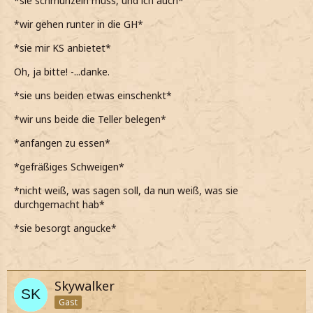
*sie schmunzeln muss, und ich auch*
*er anscheinend sehr froh ist, als dann runter in die GH
*wir gehen runter in die GH*
gehen*
*sie mir KS anbietet*
*wir uns dann an den Gryffindor Tisch setzen*
Oh, ja bitte! -...danke.
Willst du auch?
*sie uns beiden etwas einschenkt*
*auf den KS zeige und uns beiden etwas davon eingieße*
*wir uns beide die Teller belegen*
*anfangen zu essen*
*gefräßiges Schweigen*
*nicht weiß, was sagen soll, da nun weiß, was sie
durchgemacht hab*
*sie besorgt angucke*
Skywalker
Gast