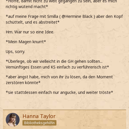
*Hoffe, damit nicht zu weit gegangen zu sein, aber es mich
*als sage, dass dasselbe auch für ihn gilt, er sich ebenfalls
richtig wütend macht*
bedankt und sagt, dass er es zu schätzen weiß*
*auf meine Frage mit Smilla ( @Hermine Black ) aber den Kopf
*er mich dann noch fester an mich drückt und sagt, dass
schüttelt, und es abstreitet*
echt in Ordung bin*
Hm. War nur so eine Idee.
*allerdings meine Meinung über Smilla @Hermine Black
ändern sollte und dass wir uns nochmal treffen sollten*
*Mein Magen knurrt*
*statt ja zu sagen, allerdings nur heftig den Kopf
Ups, sorry.
schüttle*
*Überlege, ob wir vielleicht in die GH gehen sollten...
Was!? Nein, auf gar keinen Fall!
Vernünftiges Essen und KS einfach zu verführerisch ist*
*sofort hektisch sage*
*aber angst habe, mich von ihr zu lösen, da den Moment
zerstören könnte*
*sie stattdessen einfach nur angucke, und weiter tröste*
Hanna Taylor
Bibliotheksgehilfin