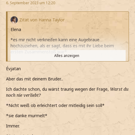
6. September 2023 um 12:20
Zitat von Hanna Taylor
Elena
*es mir nicht verkneifen kann eine Augebraue
hochzuziehen, als er sagt, dass es mit ihr Liebe beim
ersten Zusammenstoß war*
Alles anzeigen
*als ihn drücke, er meine Umarmung erwidert und mich
ebenfalls drückt*
Évjatan
*er nur wieder ein norvegisches Wort redet, als ihm
Aber das mit deinem Bruder...
erzähle dass mein Bruder an Krebs gestorben ist*
Ich dachte schon, du wärst traurig wegen der Frage,
Warst du
*er noch sagt, dass wenn irgendwas brauche ihm
noch nie verliebt?
Bescheid sagen soll*
*Nicht weiß ob erleichtert oder mitleidig sein soll*
Danke
*sie danke murmelt*
*murmle*
Immer.
Dasselbe gilt auch für dich