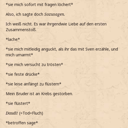
*sie mich sofort mit fragen löchert*
*ihn wohl eher nicht nach Sven hätte fragen sollen, da auf
einmal Tränen in seine Augen steigen*
Also, ich sagte doch
Sozusagen.
*auf einmal so sehr in Mitleid verfalle, dass in als Trost
Ich weiß nicht. Es war ihrgendwie Liebe auf den ersten
einfach umarme*
Zusammenstoß.
Das tut mir so leid
*lache*
*während der Umarmung leise flüstere*
*sie mich mitleidig anguckt, als ihr das mit Sven erzähle, und
mich umarmt*
Aber du bist nicht alleine damit...
*sie mich versucht zu trösten*
*ihn weiterhin tröste*
*sie feste drücke*
*er dann sagt, dass er in Norwegen zurückgeblieben ist*
*sie leise anfängt zu flüstern*
*beschließe ihm dann auch die Wahrheit zu erzählen, als
er nach mir fragt, wieso so traurig bin*
Mein Bruder ist an Krebs gestorben.
Mein Bruder ist an Krebs gestorben
*sie flüstert*
*dann ihm endlich erzähle*
Daudi!
(=Tod=Fluch)
*betroffen sage*