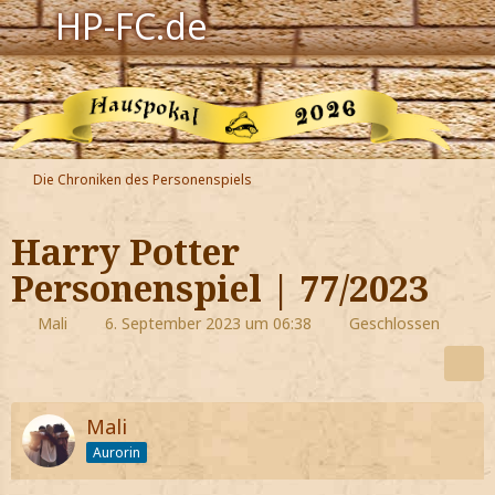
HP-FC.de
Navigation
Harry Potter
Der HP-FC
Die Chroniken des Personenspiels
Hogwarts
Harry Potter
Zauberwelt
Personenspiel | 77/2023
Willkommen
Mali
6. September 2023 um 06:38
Geschlossen
Jetzt Fanclub-Mitglied werden!
Mali
Aurorin