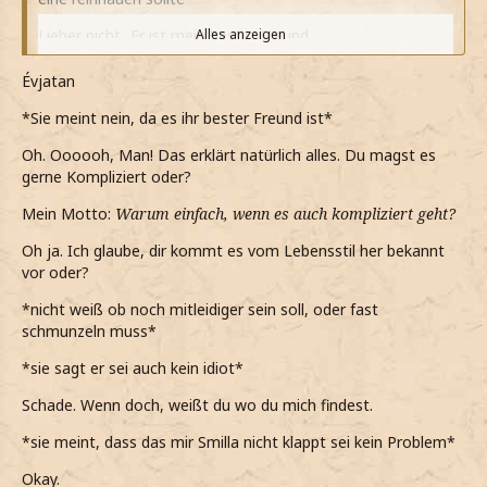
Lieber nicht...Er ist mein bester Freund
Alles anzeigen
*darauf meine und ihn etwas hilflos anschaue*
Évjatan
Ich wünschte er wäre es...dann gäbe es wenigstens einen
*Sie meint nein, da es ihr bester Freund ist*
Grund
Oh. Oooooh, Man! Das erklärt natürlich alles. Du magst es
*noch sage, als er fragt, ob das so ein Idiot ist*
gerne Kompliziert oder?
*Owen das genaue Gegenteil von einem Idiot ist*
Mein Motto:
Warum einfach, wenn es auch kompliziert geht?
*als das mit Smilla abstreite, er wieder den Kopf schüttelt
Oh ja. Ich glaube, dir kommt es vom Lebensstil her bekannt
und sagt, dass das nur so eine Idee war*
vor oder?
Schon okay
*nicht weiß ob noch mitleidiger sein soll, oder fast
schmunzeln muss*
*nur sage, da er es bestimmt nur gut gemeint hat*
*sie sagt er sei auch kein idiot*
*mir aber sicher bin, dass meine Meinung über Smilla nicht
so schnell ändern werde*
Schade. Wenn doch, weißt du wo du mich findest.
*als sein Magen knurrt, moch urplötzlich aus seiner
*sie meint, dass das mir Smilla nicht klappt sei kein Problem*
Umarmung löse*
Okay.