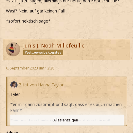
*statt ja zu sagen, allerdings nur heftig den Kopf schüttle*
Was!? Nein, auf gar keinen Fall!
*sofort hektisch sage*
Junis J. Noah Millefeuille
Wettbewerbskomitee
6. September 2023 um 12:28
Zitat von Hanna Taylor
Tyler
*er mir dann zustimmt und sagt, dass er es auch machen
kann*
*wir uns dann beide schnell das Rezept durchlesen*
Alles anzeigen
*er dann eine Weile gar nichts sagt, dass denke, ich muss
Adrian