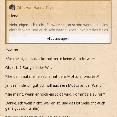
Zitat von Hanna Taylor
Elena
Nein, eigentlich nicht. Es wäre schon schön wenn das alles
einfach wäre und auch sein würde. Aber Fakt ist: das ist es
leider nicht
Alles anzeigen
*erzähle*
Évjatan
Ja, das Motto kommt mir wirklich sehr bekannt vor.
*Sie meint, dass das komplizierte keine Absicht war*
Ich glaube ich sollte mir diesen Spruch irgendwo in
meinem Schlafsaal ganz groß hinkleben
Oh, echt? Sorry, blöder Witz.
*noch hinzufüge*
*Sie dann auf meine sache mit dem Motto antwortet*
*als sage, dass er kein Idiot ist, er nur mit "schade"
Ja, das finde ich gut. Ich will auch ein Motto an der Wand!
reagiert*
*sie meint, wenn er noch ein Idiot wird, kommt sie zu mir*
Wenn er ein doch ein Idiot ist oder wird, dann komme ich
Danke. Ich weiß nicht, wer er ist, und das ist vielleicht auch
einfach zu dir. Ist klar
ganz gut so (für ihn).
*dann meine und schmunzeln muss*