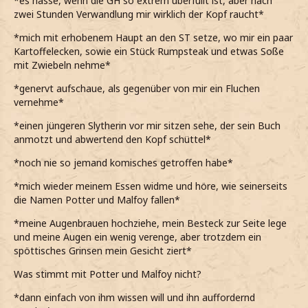
*es hasse, wenn die GH so extrem überfüllt ist, aber nach
zwei Stunden Verwandlung mir wirklich der Kopf raucht*
*mich mit erhobenem Haupt an den ST setze, wo mir ein paar
Kartoffelecken, sowie ein Stück Rumpsteak und etwas Soße
mit Zwiebeln nehme*
*genervt aufschaue, als gegenüber von mir ein Fluchen
vernehme*
*einen jüngeren Slytherin vor mir sitzen sehe, der sein Buch
anmotzt und abwertend den Kopf schüttel*
*noch nie so jemand komisches getroffen habe*
*mich wieder meinem Essen widme und höre, wie seinerseits
die Namen Potter und Malfoy fallen*
*meine Augenbrauen hochziehe, mein Besteck zur Seite lege
und meine Augen ein wenig verenge, aber trotzdem ein
spöttisches Grinsen mein Gesicht ziert*
Was stimmt mit Potter und Malfoy nicht?
*dann einfach von ihm wissen will und ihn auffordernd