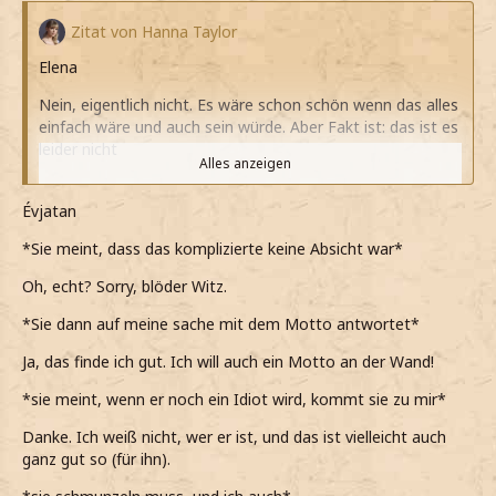
Zitat von Hanna Taylor
Elena
Nein, eigentlich nicht. Es wäre schon schön wenn das alles
einfach wäre und auch sein würde. Aber Fakt ist: das ist es
leider nicht
Alles anzeigen
*erzähle*
Évjatan
Ja, das Motto kommt mir wirklich sehr bekannt vor.
*Sie meint, dass das komplizierte keine Absicht war*
Ich glaube ich sollte mir diesen Spruch irgendwo in
meinem Schlafsaal ganz groß hinkleben
Oh, echt? Sorry, blöder Witz.
*noch hinzufüge*
*Sie dann auf meine sache mit dem Motto antwortet*
*als sage, dass er kein Idiot ist, er nur mit "schade"
Ja, das finde ich gut. Ich will auch ein Motto an der Wand!
reagiert*
*sie meint, wenn er noch ein Idiot wird, kommt sie zu mir*
Wenn er ein doch ein Idiot ist oder wird, dann komme ich
Danke. Ich weiß nicht, wer er ist, und das ist vielleicht auch
einfach zu dir. Ist klar
ganz gut so (für ihn).
*dann meine und schmunzeln muss*