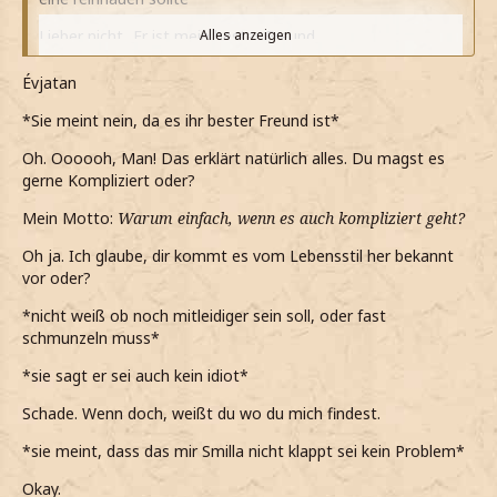
Lieber nicht...Er ist mein bester Freund
Alles anzeigen
*darauf meine und ihn etwas hilflos anschaue*
Évjatan
Ich wünschte er wäre es...dann gäbe es wenigstens einen
*Sie meint nein, da es ihr bester Freund ist*
Grund
Oh. Oooooh, Man! Das erklärt natürlich alles. Du magst es
*noch sage, als er fragt, ob das so ein Idiot ist*
gerne Kompliziert oder?
*Owen das genaue Gegenteil von einem Idiot ist*
Mein Motto:
Warum einfach, wenn es auch kompliziert geht?
*als das mit Smilla abstreite, er wieder den Kopf schüttelt
Oh ja. Ich glaube, dir kommt es vom Lebensstil her bekannt
und sagt, dass das nur so eine Idee war*
vor oder?
Schon okay
*nicht weiß ob noch mitleidiger sein soll, oder fast
schmunzeln muss*
*nur sage, da er es bestimmt nur gut gemeint hat*
*sie sagt er sei auch kein idiot*
*mir aber sicher bin, dass meine Meinung über Smilla nicht
so schnell ändern werde*
Schade. Wenn doch, weißt du wo du mich findest.
*als sein Magen knurrt, moch urplötzlich aus seiner
*sie meint, dass das mir Smilla nicht klappt sei kein Problem*
Umarmung löse*
Okay.