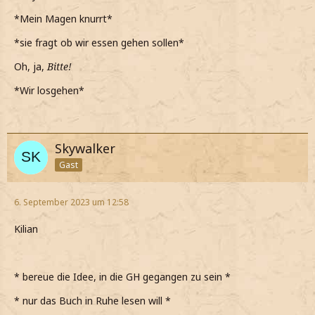
Wollen wir vielleicht etwas essen gehen?
*Mein Magen knurrt*
*ihn frage und ihn etwas besorgt anschaue*
*sie fragt ob wir essen gehen sollen*
Shadow Forest
Oh, ja,
Bitte!
*Wir losgehen*
Skywalker
Gast
6. September 2023 um 12:58
Kilian
* bereue die Idee, in die GH gegangen zu sein *
* nur das Buch in Ruhe lesen will *