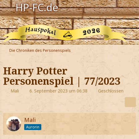
HP-FC.de
Navigation
Harry Potter
Der HP-FC
Die Chroniken des Personenspiels
Hogwarts
Harry Potter
Zauberwelt
Personenspiel | 77/2023
Willkommen
Mali
6. September 2023 um 06:38
Geschlossen
Jetzt Fanclub-Mitglied werden!
Mali
Aurorin