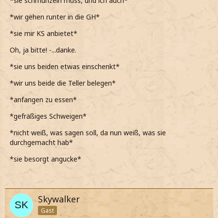
*sie schmunzeln muss, und ich auch*
*er anscheinend sehr froh ist, als dann runter in die GH
*wir gehen runter in die GH*
gehen*
*sie mir KS anbietet*
*wir uns dann an den Gryffindor Tisch setzen*
Oh, ja bitte! -...danke.
Willst du auch?
*sie uns beiden etwas einschenkt*
*auf den KS zeige und uns beiden etwas davon eingieße*
*wir uns beide die Teller belegen*
*anfangen zu essen*
*gefräßiges Schweigen*
*nicht weiß, was sagen soll, da nun weiß, was sie
durchgemacht hab*
*sie besorgt angucke*
Skywalker
Gast