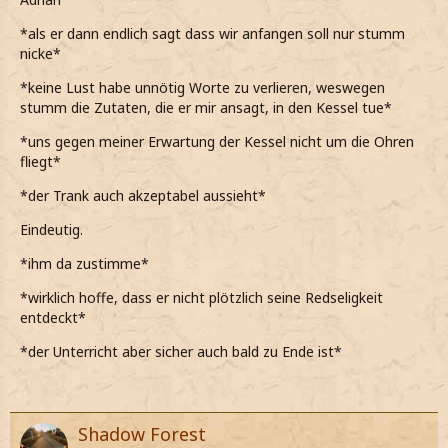
jetzt mal etwas sagen*
*als er dann endlich sagt dass wir anfangen soll nur stumm
*darauf zwar keine Lust habe, aber eine peinliche Stille
nicke*
trotzdem sehr unangenehm ist*
*keine Lust habe unnötig Worte zu verlieren, weswegen
Also gut, dann fangen wir doch mal...
stumm die Zutaten, die er mir ansagt, in den Kessel tue*
*nach einer Weile sage und ihm dann die Zutaten vorlese,
*uns gegen meiner Erwartung der Kessel nicht um die Ohren
die er in den Topf gibt*
fliegt*
*zugeben muss, dass der Zaubertrank danach gar nicht so
*der Trank auch akzeptabel aussieht*
schlecht aussieht*
Eindeutig.
Ich hab's mir schlimmer vorgestellt...
*ihm da zustimme*
*dann auch zu ihm meine*
*wirklich hoffe, dass er nicht plötzlich seine Redseligkeit
entdeckt*
*der Unterricht aber sicher auch bald zu Ende ist*
Shadow Forest