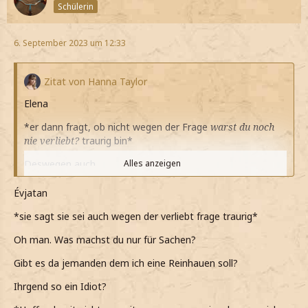
Schülerin
6. September 2023 um 12:33
Zitat von Hanna Taylor
Elena
*er dann fragt, ob nicht wegen der Frage
warst du noch
nie verliebt?
traurig bin*
Deswegen auch
Alles anzeigen
*leise sage*
Évjatan
*mir auffällt, dass noch nie mit jemandem so offen war*
*sie sagt sie sei auch wegen der verliebt frage traurig*
*nicht einmal mit Owen
Mali
war ich so offen*
Oh man. Was machst du nur für Sachen?
*er ja eigentlich mein bester Freund*
Gibt es da jemanden dem ich eine Reinhauen soll?
*die Sache, dass Gefühle für ihn habe aber irgendwie alles
Ihrgend so ein Idiot?
komplizierter macht*