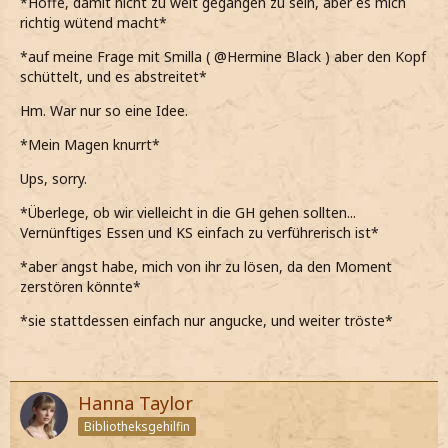
*Hoffe, damit nicht zu weit gegangen zu sein, aber es mich
*als sage, dass dasselbe auch für ihn gilt, er sich ebenfalls
richtig wütend macht*
bedankt und sagt, dass er es zu schätzen weiß*
*auf meine Frage mit Smilla ( @Hermine Black ) aber den Kopf
*er mich dann noch fester an mich drückt und sagt, dass
schüttelt, und es abstreitet*
echt in Ordung bin*
Hm. War nur so eine Idee.
*allerdings meine Meinung über Smilla @Hermine Black
ändern sollte und dass wir uns nochmal treffen sollten*
*Mein Magen knurrt*
*statt ja zu sagen, allerdings nur heftig den Kopf
Ups, sorry.
schüttle*
*Überlege, ob wir vielleicht in die GH gehen sollten...
Was!? Nein, auf gar keinen Fall!
Vernünftiges Essen und KS einfach zu verführerisch ist*
*sofort hektisch sage*
*aber angst habe, mich von ihr zu lösen, da den Moment
zerstören könnte*
*sie stattdessen einfach nur angucke, und weiter tröste*
Hanna Taylor
Bibliotheksgehilfin