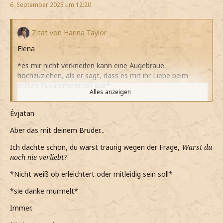
6. September 2023 um 12:20
Zitat von Hanna Taylor
Elena
*es mir nicht verkneifen kann eine Augebraue
hochzuziehen, als er sagt, dass es mit ihr Liebe beim
ersten Zusammenstoß war*
Alles anzeigen
*als ihn drücke, er meine Umarmung erwidert und mich
ebenfalls drückt*
Évjatan
*er nur wieder ein norvegisches Wort redet, als ihm
Aber das mit deinem Bruder...
erzähle dass mein Bruder an Krebs gestorben ist*
Ich dachte schon, du wärst traurig wegen der Frage,
Warst du
*er noch sagt, dass wenn irgendwas brauche ihm
noch nie verliebt?
Bescheid sagen soll*
*Nicht weiß ob erleichtert oder mitleidig sein soll*
Danke
*sie danke murmelt*
*murmle*
Immer.
Dasselbe gilt auch für dich