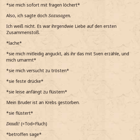
*sie mich sofort mit fragen löchert*
*ihn wohl eher nicht nach Sven hätte fragen sollen, da auf
einmal Tränen in seine Augen steigen*
Also, ich sagte doch
Sozusagen.
*auf einmal so sehr in Mitleid verfalle, dass in als Trost
Ich weiß nicht. Es war ihrgendwie Liebe auf den ersten
einfach umarme*
Zusammenstoß.
Das tut mir so leid
*lache*
*während der Umarmung leise flüstere*
*sie mich mitleidig anguckt, als ihr das mit Sven erzähle, und
mich umarmt*
Aber du bist nicht alleine damit...
*sie mich versucht zu trösten*
*ihn weiterhin tröste*
*sie feste drücke*
*er dann sagt, dass er in Norwegen zurückgeblieben ist*
*sie leise anfängt zu flüstern*
*beschließe ihm dann auch die Wahrheit zu erzählen, als
er nach mir fragt, wieso so traurig bin*
Mein Bruder ist an Krebs gestorben.
Mein Bruder ist an Krebs gestorben
*sie flüstert*
*dann ihm endlich erzähle*
Daudi!
(=Tod=Fluch)
*betroffen sage*