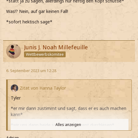
*statt ja zu sagen, allerdings nur heftig den Kopf schüttle*
Was!? Nein, auf gar keinen Fall!
*sofort hektisch sage*
Junis J. Noah Millefeuille
Wettbewerbskomitee
6. September 2023 um 12:28
Zitat von Hanna Taylor
Tyler
*er mir dann zustimmt und sagt, dass er es auch machen
kann*
*wir uns dann beide schnell das Rezept durchlesen*
Alles anzeigen
*er dann eine Weile gar nichts sagt, dass denke, ich muss
Adrian