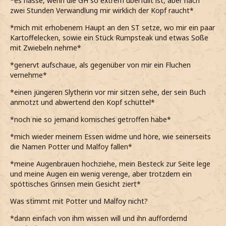
*es hasse, wenn die GH so extrem überfüllt ist, aber nach
zwei Stunden Verwandlung mir wirklich der Kopf raucht*
*mich mit erhobenem Haupt an den ST setze, wo mir ein paar
Kartoffelecken, sowie ein Stück Rumpsteak und etwas Soße
mit Zwiebeln nehme*
*genervt aufschaue, als gegenüber von mir ein Fluchen
vernehme*
*einen jüngeren Slytherin vor mir sitzen sehe, der sein Buch
anmotzt und abwertend den Kopf schüttel*
*noch nie so jemand komisches getroffen habe*
*mich wieder meinem Essen widme und höre, wie seinerseits
die Namen Potter und Malfoy fallen*
*meine Augenbrauen hochziehe, mein Besteck zur Seite lege
und meine Augen ein wenig verenge, aber trotzdem ein
spöttisches Grinsen mein Gesicht ziert*
Was stimmt mit Potter und Malfoy nicht?
*dann einfach von ihm wissen will und ihn auffordernd