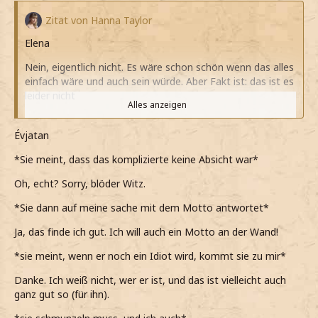
Zitat von Hanna Taylor
Elena
Nein, eigentlich nicht. Es wäre schon schön wenn das alles
einfach wäre und auch sein würde. Aber Fakt ist: das ist es
leider nicht
Alles anzeigen
*erzähle*
Évjatan
Ja, das Motto kommt mir wirklich sehr bekannt vor.
*Sie meint, dass das komplizierte keine Absicht war*
Ich glaube ich sollte mir diesen Spruch irgendwo in
meinem Schlafsaal ganz groß hinkleben
Oh, echt? Sorry, blöder Witz.
*noch hinzufüge*
*Sie dann auf meine sache mit dem Motto antwortet*
*als sage, dass er kein Idiot ist, er nur mit "schade"
Ja, das finde ich gut. Ich will auch ein Motto an der Wand!
reagiert*
*sie meint, wenn er noch ein Idiot wird, kommt sie zu mir*
Wenn er ein doch ein Idiot ist oder wird, dann komme ich
Danke. Ich weiß nicht, wer er ist, und das ist vielleicht auch
einfach zu dir. Ist klar
ganz gut so (für ihn).
*dann meine und schmunzeln muss*