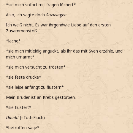
*sie mich sofort mit fragen löchert*
*ihn wohl eher nicht nach Sven hätte fragen sollen, da auf
einmal Tränen in seine Augen steigen*
Also, ich sagte doch
Sozusagen.
*auf einmal so sehr in Mitleid verfalle, dass in als Trost
Ich weiß nicht. Es war ihrgendwie Liebe auf den ersten
einfach umarme*
Zusammenstoß.
Das tut mir so leid
*lache*
*während der Umarmung leise flüstere*
*sie mich mitleidig anguckt, als ihr das mit Sven erzähle, und
mich umarmt*
Aber du bist nicht alleine damit...
*sie mich versucht zu trösten*
*ihn weiterhin tröste*
*sie feste drücke*
*er dann sagt, dass er in Norwegen zurückgeblieben ist*
*sie leise anfängt zu flüstern*
*beschließe ihm dann auch die Wahrheit zu erzählen, als
er nach mir fragt, wieso so traurig bin*
Mein Bruder ist an Krebs gestorben.
Mein Bruder ist an Krebs gestorben
*sie flüstert*
*dann ihm endlich erzähle*
Daudi!
(=Tod=Fluch)
*betroffen sage*