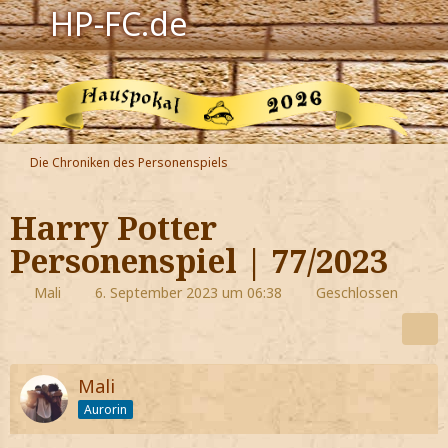
HP-FC.de
Navigation
Harry Potter
Der HP-FC
Die Chroniken des Personenspiels
Hogwarts
Harry Potter
Zauberwelt
Personenspiel | 77/2023
Willkommen
Mali
6. September 2023 um 06:38
Geschlossen
Jetzt Fanclub-Mitglied werden!
Mali
Aurorin