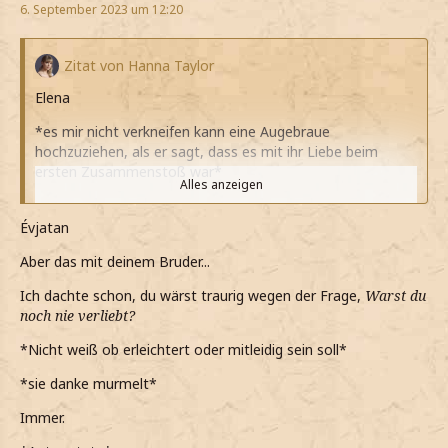
6. September 2023 um 12:20
Zitat von Hanna Taylor
Elena
*es mir nicht verkneifen kann eine Augebraue
hochzuziehen, als er sagt, dass es mit ihr Liebe beim
ersten Zusammenstoß war*
Alles anzeigen
*als ihn drücke, er meine Umarmung erwidert und mich
ebenfalls drückt*
Évjatan
*er nur wieder ein norvegisches Wort redet, als ihm
Aber das mit deinem Bruder...
erzähle dass mein Bruder an Krebs gestorben ist*
Ich dachte schon, du wärst traurig wegen der Frage,
Warst du
*er noch sagt, dass wenn irgendwas brauche ihm
noch nie verliebt?
Bescheid sagen soll*
*Nicht weiß ob erleichtert oder mitleidig sein soll*
Danke
*sie danke murmelt*
*murmle*
Immer.
Dasselbe gilt auch für dich