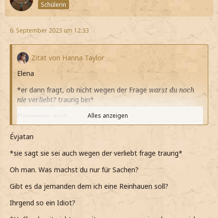
Schülerin
6. September 2023 um 12:33
Zitat von Hanna Taylor
Elena
*er dann fragt, ob nicht wegen der Frage
warst du noch
nie verliebt?
traurig bin*
Deswegen auch
Alles anzeigen
*leise sage*
Évjatan
*mir auffällt, dass noch nie mit jemandem so offen war*
*sie sagt sie sei auch wegen der verliebt frage traurig*
*nicht einmal mit Owen
Mali
war ich so offen*
Oh man. Was machst du nur für Sachen?
*er ja eigentlich mein bester Freund*
Gibt es da jemanden dem ich eine Reinhauen soll?
*die Sache, dass Gefühle für ihn habe aber irgendwie alles
Ihrgend so ein Idiot?
komplizierter macht*