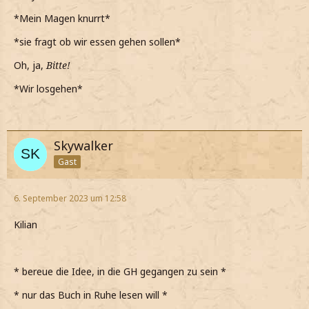
Wollen wir vielleicht etwas essen gehen?
*Mein Magen knurrt*
*ihn frage und ihn etwas besorgt anschaue*
*sie fragt ob wir essen gehen sollen*
Shadow Forest
Oh, ja,
Bitte!
*Wir losgehen*
Skywalker
Gast
6. September 2023 um 12:58
Kilian
* bereue die Idee, in die GH gegangen zu sein *
* nur das Buch in Ruhe lesen will *