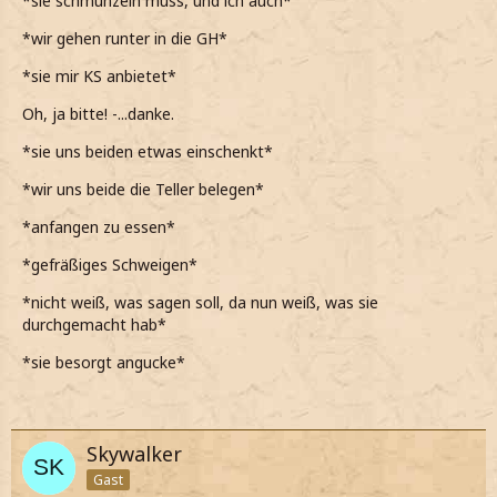
*sie schmunzeln muss, und ich auch*
*er anscheinend sehr froh ist, als dann runter in die GH
*wir gehen runter in die GH*
gehen*
*sie mir KS anbietet*
*wir uns dann an den Gryffindor Tisch setzen*
Oh, ja bitte! -...danke.
Willst du auch?
*sie uns beiden etwas einschenkt*
*auf den KS zeige und uns beiden etwas davon eingieße*
*wir uns beide die Teller belegen*
*anfangen zu essen*
*gefräßiges Schweigen*
*nicht weiß, was sagen soll, da nun weiß, was sie
durchgemacht hab*
*sie besorgt angucke*
Skywalker
Gast