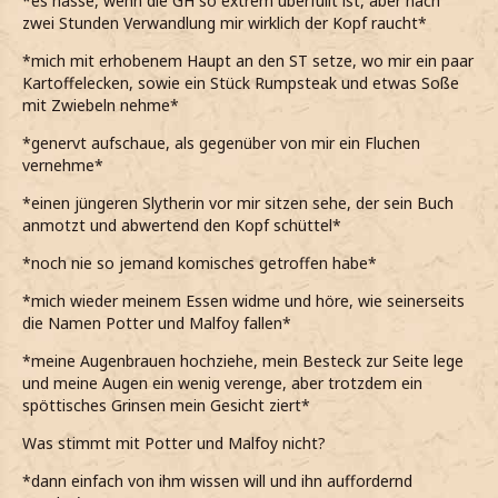
*es hasse, wenn die GH so extrem überfüllt ist, aber nach
zwei Stunden Verwandlung mir wirklich der Kopf raucht*
*mich mit erhobenem Haupt an den ST setze, wo mir ein paar
Kartoffelecken, sowie ein Stück Rumpsteak und etwas Soße
mit Zwiebeln nehme*
*genervt aufschaue, als gegenüber von mir ein Fluchen
vernehme*
*einen jüngeren Slytherin vor mir sitzen sehe, der sein Buch
anmotzt und abwertend den Kopf schüttel*
*noch nie so jemand komisches getroffen habe*
*mich wieder meinem Essen widme und höre, wie seinerseits
die Namen Potter und Malfoy fallen*
*meine Augenbrauen hochziehe, mein Besteck zur Seite lege
und meine Augen ein wenig verenge, aber trotzdem ein
spöttisches Grinsen mein Gesicht ziert*
Was stimmt mit Potter und Malfoy nicht?
*dann einfach von ihm wissen will und ihn auffordernd