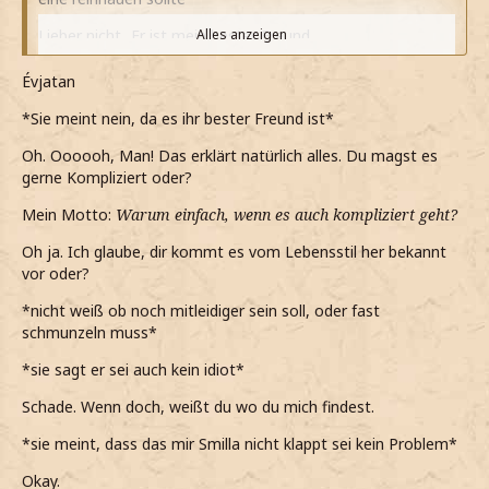
Lieber nicht...Er ist mein bester Freund
Alles anzeigen
*darauf meine und ihn etwas hilflos anschaue*
Évjatan
Ich wünschte er wäre es...dann gäbe es wenigstens einen
*Sie meint nein, da es ihr bester Freund ist*
Grund
Oh. Oooooh, Man! Das erklärt natürlich alles. Du magst es
*noch sage, als er fragt, ob das so ein Idiot ist*
gerne Kompliziert oder?
*Owen das genaue Gegenteil von einem Idiot ist*
Mein Motto:
Warum einfach, wenn es auch kompliziert geht?
*als das mit Smilla abstreite, er wieder den Kopf schüttelt
Oh ja. Ich glaube, dir kommt es vom Lebensstil her bekannt
und sagt, dass das nur so eine Idee war*
vor oder?
Schon okay
*nicht weiß ob noch mitleidiger sein soll, oder fast
schmunzeln muss*
*nur sage, da er es bestimmt nur gut gemeint hat*
*sie sagt er sei auch kein idiot*
*mir aber sicher bin, dass meine Meinung über Smilla nicht
so schnell ändern werde*
Schade. Wenn doch, weißt du wo du mich findest.
*als sein Magen knurrt, moch urplötzlich aus seiner
*sie meint, dass das mir Smilla nicht klappt sei kein Problem*
Umarmung löse*
Okay.