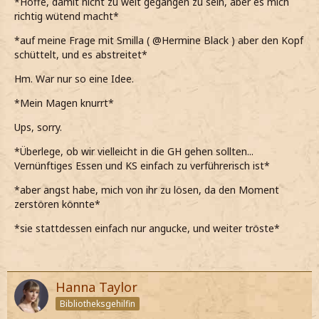
*Hoffe, damit nicht zu weit gegangen zu sein, aber es mich
*als sage, dass dasselbe auch für ihn gilt, er sich ebenfalls
richtig wütend macht*
bedankt und sagt, dass er es zu schätzen weiß*
*auf meine Frage mit Smilla ( @Hermine Black ) aber den Kopf
*er mich dann noch fester an mich drückt und sagt, dass
schüttelt, und es abstreitet*
echt in Ordung bin*
Hm. War nur so eine Idee.
*allerdings meine Meinung über Smilla @Hermine Black
ändern sollte und dass wir uns nochmal treffen sollten*
*Mein Magen knurrt*
*statt ja zu sagen, allerdings nur heftig den Kopf
Ups, sorry.
schüttle*
*Überlege, ob wir vielleicht in die GH gehen sollten...
Was!? Nein, auf gar keinen Fall!
Vernünftiges Essen und KS einfach zu verführerisch ist*
*sofort hektisch sage*
*aber angst habe, mich von ihr zu lösen, da den Moment
zerstören könnte*
*sie stattdessen einfach nur angucke, und weiter tröste*
Hanna Taylor
Bibliotheksgehilfin