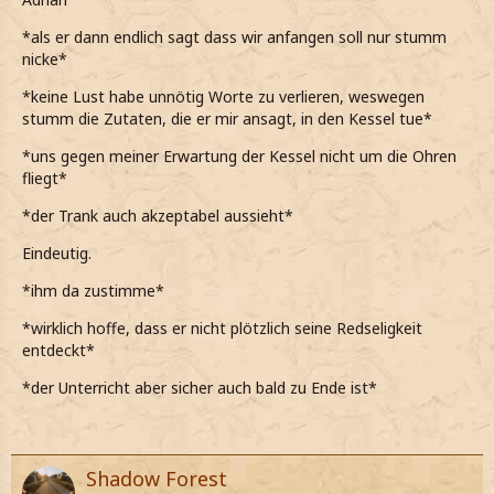
jetzt mal etwas sagen*
*als er dann endlich sagt dass wir anfangen soll nur stumm
*darauf zwar keine Lust habe, aber eine peinliche Stille
nicke*
trotzdem sehr unangenehm ist*
*keine Lust habe unnötig Worte zu verlieren, weswegen
Also gut, dann fangen wir doch mal...
stumm die Zutaten, die er mir ansagt, in den Kessel tue*
*nach einer Weile sage und ihm dann die Zutaten vorlese,
*uns gegen meiner Erwartung der Kessel nicht um die Ohren
die er in den Topf gibt*
fliegt*
*zugeben muss, dass der Zaubertrank danach gar nicht so
*der Trank auch akzeptabel aussieht*
schlecht aussieht*
Eindeutig.
Ich hab's mir schlimmer vorgestellt...
*ihm da zustimme*
*dann auch zu ihm meine*
*wirklich hoffe, dass er nicht plötzlich seine Redseligkeit
entdeckt*
*der Unterricht aber sicher auch bald zu Ende ist*
Shadow Forest