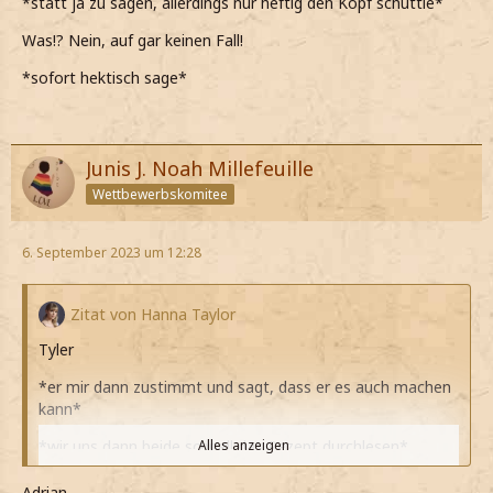
*statt ja zu sagen, allerdings nur heftig den Kopf schüttle*
Was!? Nein, auf gar keinen Fall!
*sofort hektisch sage*
Junis J. Noah Millefeuille
Wettbewerbskomitee
6. September 2023 um 12:28
Zitat von Hanna Taylor
Tyler
*er mir dann zustimmt und sagt, dass er es auch machen
kann*
*wir uns dann beide schnell das Rezept durchlesen*
Alles anzeigen
*er dann eine Weile gar nichts sagt, dass denke, ich muss
Adrian