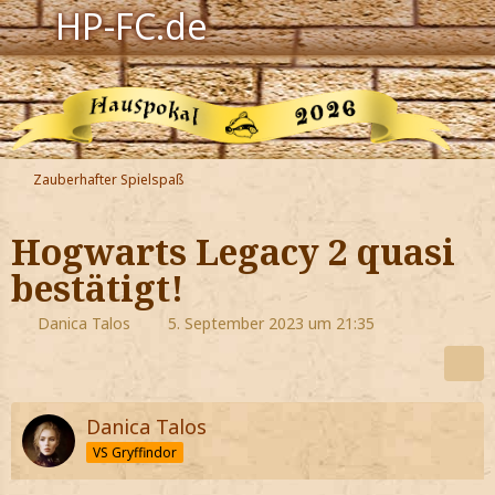
HP-FC.de
Navigation
Harry Potter
Der HP-FC
Zauberhafter Spielspaß
Hogwarts
Hogwarts Legacy 2 quasi
Zauberwelt
bestätigt!
Willkommen
Danica Talos
5. September 2023 um 21:35
Jetzt Fanclub-Mitglied werden!
Danica Talos
VS Gryffindor