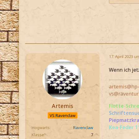
17. April 2023 u
Wenn ich jet
artemis@hp-
vs@raventur
Artemis
Flotte-Schr
Schriftensu
VS Ravenclaw
Piepmatzkra
Kea-Feder 11
Hogwarts
Ravenclaw
Klasse
7