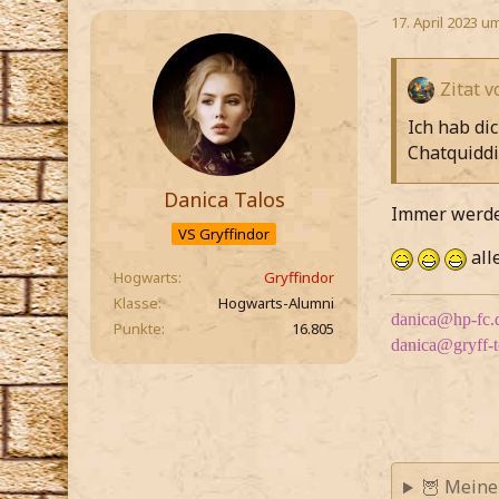
17. April 2023 u
Zitat 
Ich hab di
Chatquiddi
Danica Talos
Immer werde
VS Gryffindor
all
Hogwarts
Gryffindor
Klasse
Hogwarts-Alumni
danica@hp-fc.
Punkte
16.805
danica@gryff-
🦉 Meine