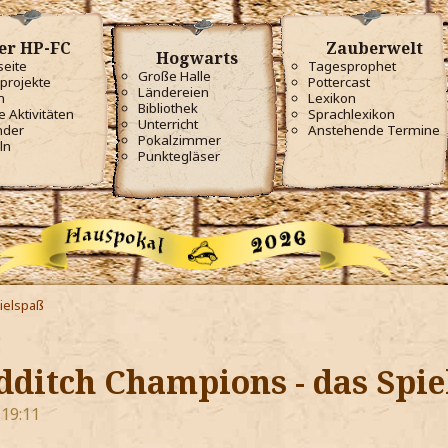
er HP-FC
Zauberwelt
Hogwarts
seite
Tagesprophet
Große Halle
projekte
Pottercast
Ländereien
m
Lexikon
Bibliothek
e Aktivitäten
Sprachlexikon
Unterricht
nder
Anstehende Termine
Pokalzimmer
ln
Punktegläser
ielspaß
dditch Champions - das Spie
 19:11