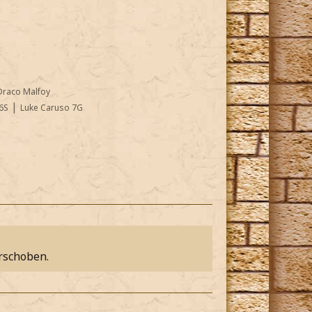
Draco Malfoy
|
6S
Luke Caruso 7G
rschoben.