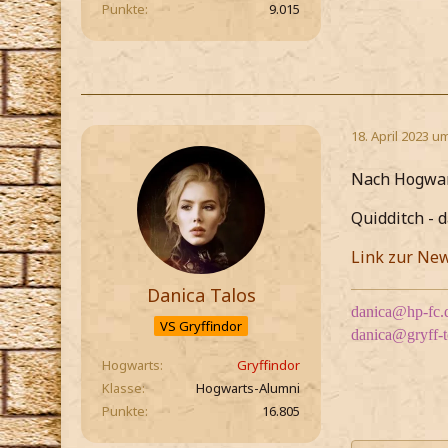
Punkte
9.015
18. April 2023 u
Nach Hogwar
Quidditch - d
Link zur Ne
Danica Talos
danica@hp-fc.
VS Gryffindor
danica@gryff-
Hogwarts
Gryffindor
Klasse
Hogwarts-Alumni
Punkte
16.805