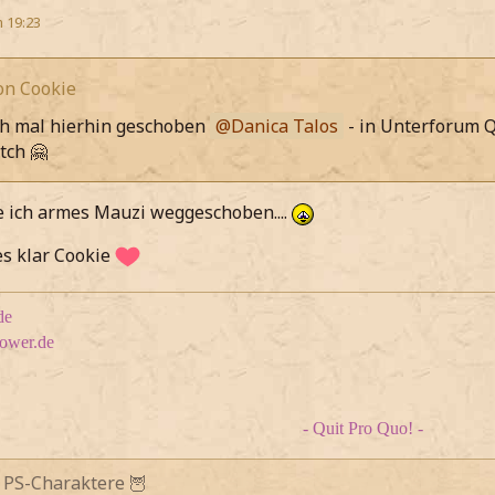
m 19:23
von Cookie
ch mal hierhin geschoben
Danica Talos
- in Unterforum Q
tch 🤗
 ich armes Mauzi weggeschoben....
es klar Cookie
de
tower.de
- Quit Pro Quo! -
 PS-Charaktere 🦉