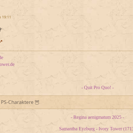
m 19:11
?
de
tower.de
- Quit Pro Quo! -
 PS-Charaktere 🦉
- Regina aenigmatum 2025 -
Samantha Eyzburg - Ivory Tower (171