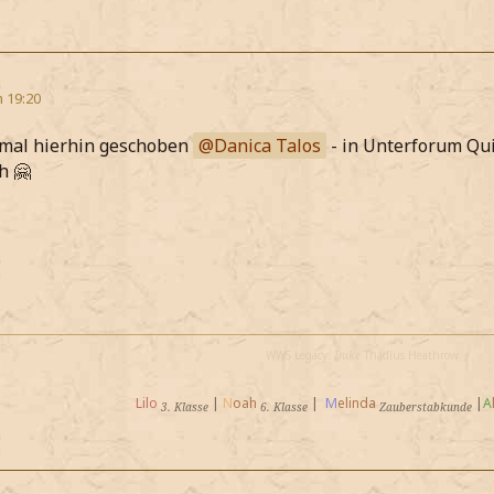
m 19:20
 mal hierhin geschoben
Danica Talos
- in Unterforum Qui
h 🤗
WWS Legacy:
Duke
Thadius Heathrow
Lilo
|
N
oah
|
M
elinda
|
A
3. Klasse
6. Klasse
Zauberstabkunde