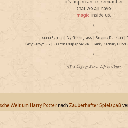
it's important to
remember
that we all have
magic
inside us.
*
Louana Perrier
|
Aly Greengrass
|
Brianna Dunstan
|
Lexy Selwyn 3G
|
Keaton Mulpepper 4R
|
Henry Zachary Burke 
*
WWS-Legacy: Baron Alfred Ulmer
sche Welt um Harry Potter
nach
Zauberhafter Spielspaß
ve