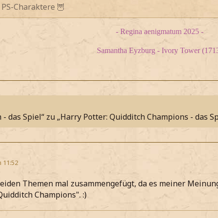
 PS-Charaktere 🦉
- Regina aenigmatum 2025 -
Samantha Eyzburg - Ivory Tower (171
- das Spiel“ zu „Harry Potter: Quidditch Champions - das Sp
m 11:52
 beiden Themen mal zusammengefügt, da es meiner Meinun
Quidditch Champions". :)