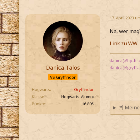
17. April 2023 u
Na, wer mag
Link zu WW
danica@hp-fc.
Danica Talos
danica@gryff-
VS Gryffindor
Hogwarts
Gryffindor
Klasse
Hogwarts-Alumni
Punkte
16.805
🦉 Meine