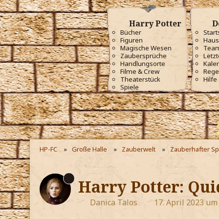
Harry Potter
D
Bücher
Start
Figuren
Haus
Magische Wesen
Tea
Zaubersprüche
Letzt
Handlungsorte
Kale
Filme & Crew
Rege
Theaterstück
Hilfe
Spiele
HP-FC
Große Halle
Zauberwelt
Zauberhafter Sp
Harry Potter: Qui
Danica Talos
17. April 2023 um