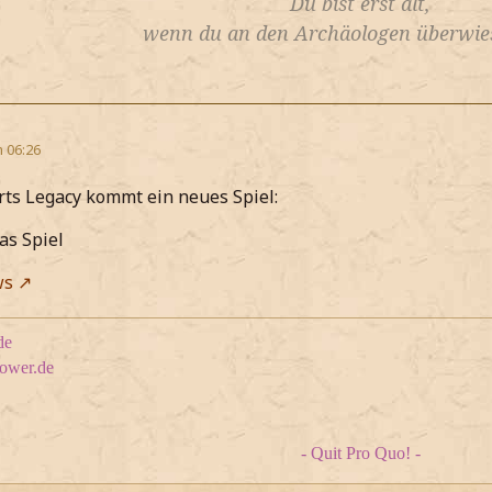
Du bist erst alt,
wenn du an den Archäologen überwies
m 06:26
ts Legacy kommt ein neues Spiel:
as Spiel
ws
de
tower.de
- Quit Pro Quo! -